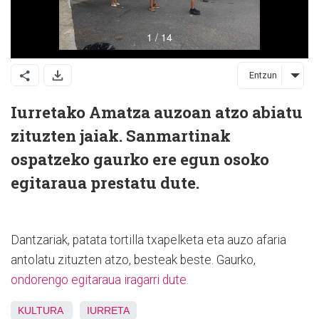
Entzun
Iurretako Amatza auzoan atzo abiatu
zituzten jaiak. Sanmartinak
ospatzeko gaurko ere egun osoko
egitaraua prestatu dute.
Dantzariak, patata tortilla txapelketa eta auzo afaria
antolatu zituzten atzo, besteak beste. Gaurko,
ondorengo egitaraua iragarri dute.
KULTURA
IURRETA