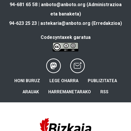
94-681 65 58 |
anboto@anboto.org
(Administrazioa
eta banaketa)
94-623 25 23 |
astekaria@anboto.org
(Erredakzioa)
Codesyntaxek garatua
HONI BURUZ
LEGE OHARRA
PUBLIZITATEA
ARAUAK
HARREMANETARAKO
RSS