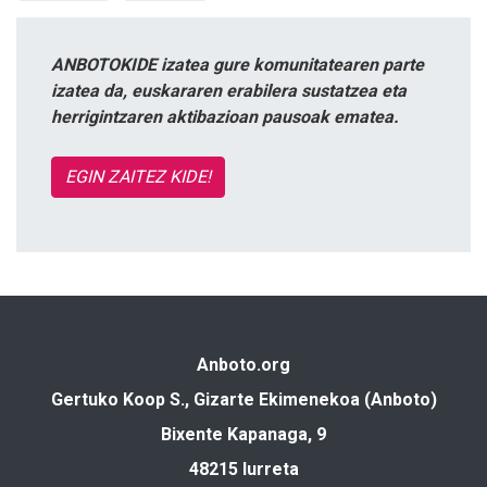
ANBOTOKIDE izatea gure komunitatearen parte
izatea da, euskararen erabilera sustatzea eta
herrigintzaren aktibazioan pausoak ematea.
EGIN ZAITEZ KIDE!
Anboto.org
Gertuko Koop S., Gizarte Ekimenekoa (Anboto)
Bixente Kapanaga, 9
48215 Iurreta