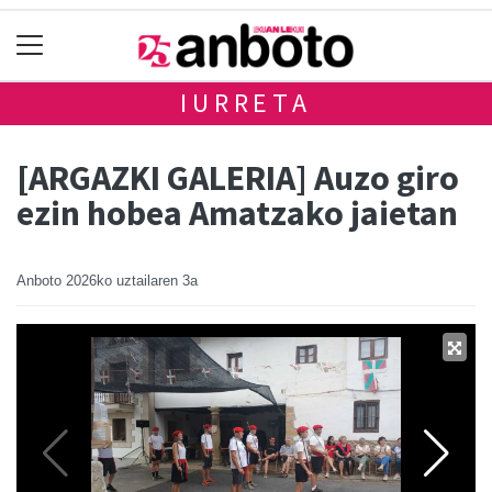
IURRETA
[ARGAZKI GALERIA] Auzo giro
ezin hobea Amatzako jaietan
Anboto
2026ko uztailaren 3a