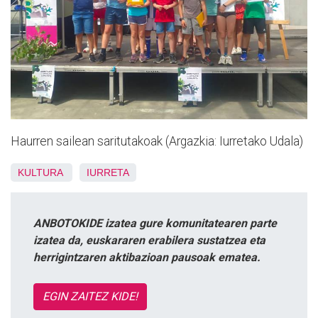
Haurren sailean saritutakoak (Argazkia: Iurretako Udala)
KULTURA
IURRETA
ANBOTOKIDE izatea gure komunitatearen parte
izatea da, euskararen erabilera sustatzea eta
herrigintzaren aktibazioan pausoak ematea.
EGIN ZAITEZ KIDE!