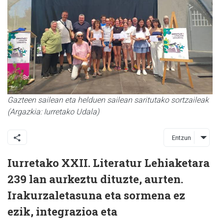
Gazteen sailean eta helduen sailean saritutako sortzaileak
(Argazkia: Iurretako Udala)
Entzun
Iurretako XXII. Literatur Lehiaketara
239 lan aurkeztu dituzte, aurten.
Irakurzaletasuna eta sormena ez
ezik, integrazioa eta