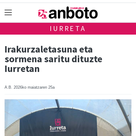
IURRETA
Irakurzaletasuna eta
sormena saritu dituzte
Iurretan
A.B.
2026ko maiatzaren 25a