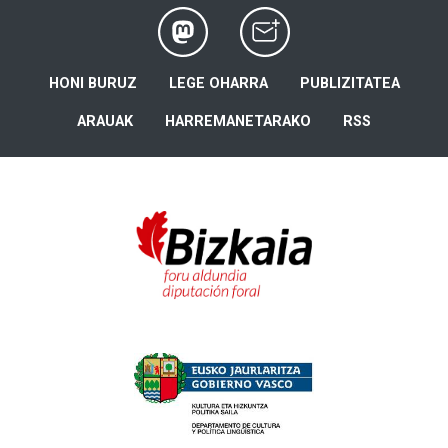
HONI BURUZ
LEGE OHARRA
PUBLIZITATEA
ARAUAK
HARREMANETARAKO
RSS