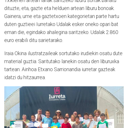
Txikienen artean lanak saritzeko liburu sortak banatu
dituzte, eta, gazte eta helduen artean liburu bonoak.
Gainera, ume eta gaztetxoen kategorietan parte hartu
duten guztieei Iurretako Udalak esker oneko opari bat
eman die, egindako ahalegina saritzeko. Udalak 2.860
euro erabili ditu sarietarako.
Iraia Okina ilustratzaileak sortutako irudiekin osatu dute
material guztia. Saritutako lanekin osatu den liburuxka
tartean. Ainhoa Etxano Sarrionandia iurretar gazteak
idatzi du hitzaurrea.