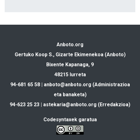
Anboto.org
Gertuko Koop S., Gizarte Ekimenekoa (Anboto)
Bixente Kapanaga, 9
48215 Iurreta
94-681 65 58 |
anboto@anboto.org
(Administrazioa
eta banaketa)
94-623 25 23 |
astekaria@anboto.org
(Erredakzioa)
Codesyntaxek garatua