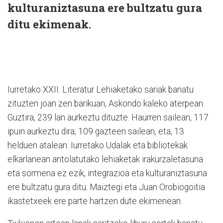
kulturaniztasuna ere bultzatu gura
ditu ekimenak.
Iurretako XXII. Literatur Lehiaketako sariak banatu
zituzten joan zen barikuan, Askondo kaleko aterpean.
Guztira, 239 lan aurkeztu dituzte. Haurren sailean, 117
ipuin aurkeztu dira; 109 gazteen sailean, eta, 13
helduen atalean. Iurretako Udalak eta bibliotekak
elkarlanean antolatutako lehiaketak irakurzaletasuna
eta sormena ez ezik, integrazioa eta kulturaniztasuna
ere bultzatu gura ditu. Maiztegi eta Juan Orobiogoitia
ikastetxeek ere parte hartzen dute ekimenean.