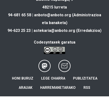
48215 Iurreta
94-681 65 58 |
anboto@anboto.org
(Administrazioa
eta banaketa)
94-623 25 23 |
astekaria@anboto.org
(Erredakzioa)
Codesyntaxek garatua
HONI BURUZ
LEGE OHARRA
PUBLIZITATEA
ARAUAK
HARREMANETARAKO
RSS