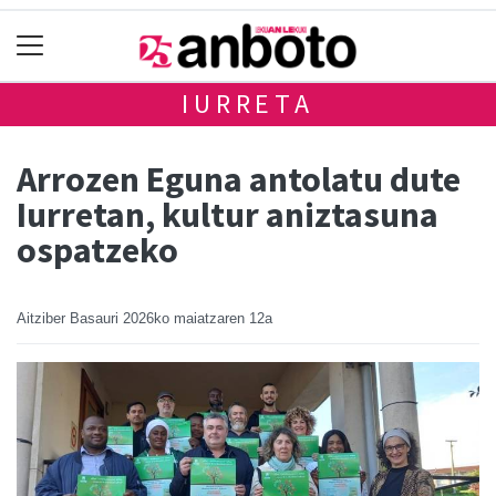
IURRETA
Arrozen Eguna antolatu dute
Iurretan, kultur aniztasuna
ospatzeko
Aitziber Basauri
2026ko maiatzaren 12a