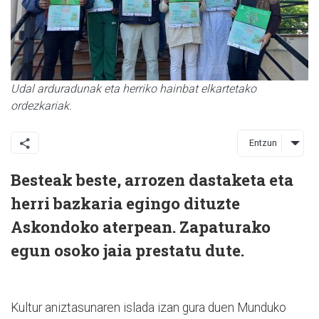
Udal arduradunak eta herriko hainbat elkartetako
ordezkariak.
Entzun
Besteak beste, arrozen dastaketa eta
herri bazkaria egingo dituzte
Askondoko aterpean. Zapaturako
egun osoko jaia prestatu dute.
Kultur aniztasunaren islada izan gura duen Munduko