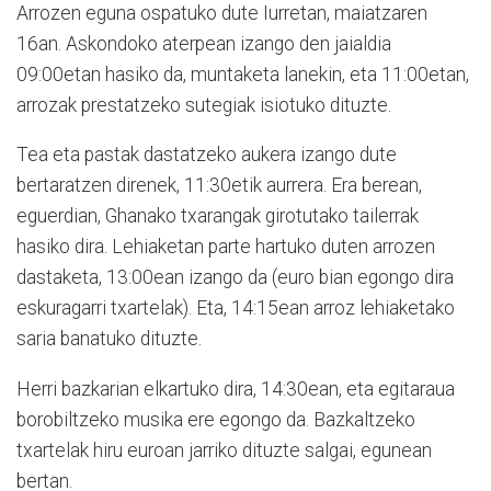
Arrozen eguna ospatuko dute Iurretan, maiatzaren
16an. Askondoko aterpean izango den jaialdia
09:00etan hasiko da, muntaketa lanekin, eta 11:00etan,
arrozak prestatzeko sutegiak isiotuko dituzte.
Tea eta pastak dastatzeko aukera izango dute
bertaratzen direnek, 11:30etik aurrera. Era berean,
eguerdian, Ghanako txarangak girotutako tailerrak
hasiko dira. Lehiaketan parte hartuko duten arrozen
dastaketa, 13:00ean izango da (euro bian egongo dira
eskuragarri txartelak). Eta, 14:15ean arroz lehiaketako
saria banatuko dituzte.
Herri bazkarian elkartuko dira, 14:30ean, eta egitaraua
borobiltzeko musika ere egongo da. Bazkaltzeko
txartelak hiru euroan jarriko dituzte salgai, egunean
bertan.