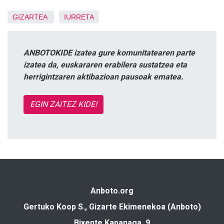
GIZARTEA
IURRETA
ANBOTOKIDE izatea gure komunitatearen parte
izatea da, euskararen erabilera sustatzea eta
herrigintzaren aktibazioan pausoak ematea.
EGIN ZAITEZ KIDE!
Anboto.org
Gertuko Koop S., Gizarte Ekimenekoa (Anboto)
Bixente Kapanaga, 9