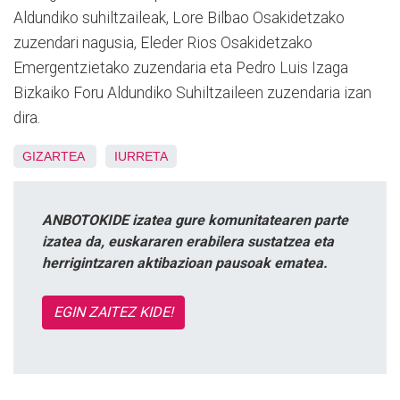
Aldundiko suhiltzaileak, Lore Bilbao Osakidetzako
zuzendari nagusia, Eleder Rios Osakidetzako
Emergentzietako zuzendaria eta Pedro Luis Izaga
Bizkaiko Foru Aldundiko Suhiltzaileen zuzendaria izan
dira.
GIZARTEA
IURRETA
ANBOTOKIDE izatea gure komunitatearen parte
izatea da, euskararen erabilera sustatzea eta
herrigintzaren aktibazioan pausoak ematea.
EGIN ZAITEZ KIDE!