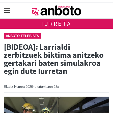
IURRETA
ANBOTO TELEBISTA
[BIDEOA]: Larrialdi
zerbitzuek biktima anitzeko
gertakari baten simulakroa
egin dute Iurretan
Ekaitz Herrera
2026ko urtarrilaren 23a