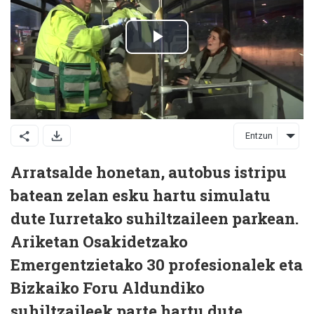
Entzun
Arratsalde honetan, autobus istripu
batean zelan esku hartu simulatu
dute Iurretako suhiltzaileen parkean.
Ariketan Osakidetzako
Emergentzietako 30 profesionalek eta
Bizkaiko Foru Aldundiko
suhiltzaileek parte hartu dute.