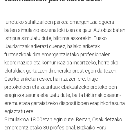
Iurretako suhiltzaileen parkea emergentzia egoera
baten simulazio eszenatoki izan da gaur. Autobus baten
istripua simulatu dute, biktima askorekin. Eusko
Jaurlaritzak adierazi duenez, halako ariketak
funtsezkoak dira emergentzietako profesionalen
koordinazioa eta komunikazioa indartzeko, horrelako
ekitaldiak gertatzen direnerako prest egon daitezen.
Gaurko ariketari esker, hain zuzen ere, triaje-
protokoloen eta zaurituak ebakuatzeko protokoloen
eraginkortasuna ebaluatu dute, baita biktimak osasun-
eremuetara garraiatzeko dispositiboen eraginkortasuna
egiaztatu ere.
Simulakroa 18:00etan egin dute. Bertan, Osakidetzako
emergentzietako 30 profesional, Bizkaiko Foru