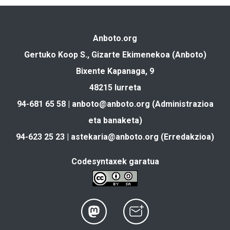
Anboto.org
Gertuko Koop S., Gizarte Ekimenekoa (Anboto)
Bixente Kapanaga, 9
48215 Iurreta
94-681 65 58 |
anboto@anboto.org
(Administrazioa
eta banaketa)
94-623 25 23 |
astekaria@anboto.org
(Erredakzioa)
Codesyntaxek garatua