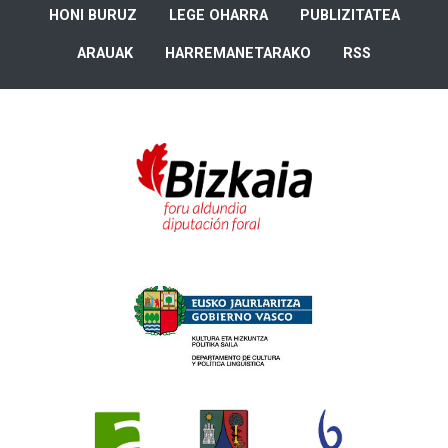
HONI BURUZ
LEGE OHARRA
PUBLIZITATEA
ARAUAK
HARREMANETARAKO
RSS