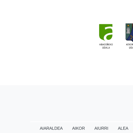
AIARALDEA
AIKOR
AIURRI
ALEA