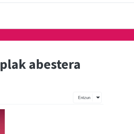
plak abestera
Entzun