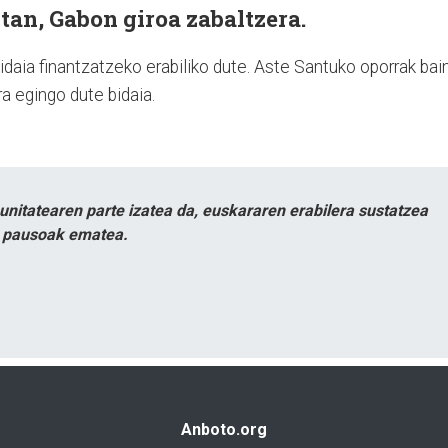
itan, Gabon giroa zabaltzera.
idaia finantzatzeko erabiliko dute. Aste Santuko oporrak bai
a egingo dute bidaia.
itatearen parte izatea da, euskararen erabilera sustatzea
n pausoak ematea.
Anboto.org