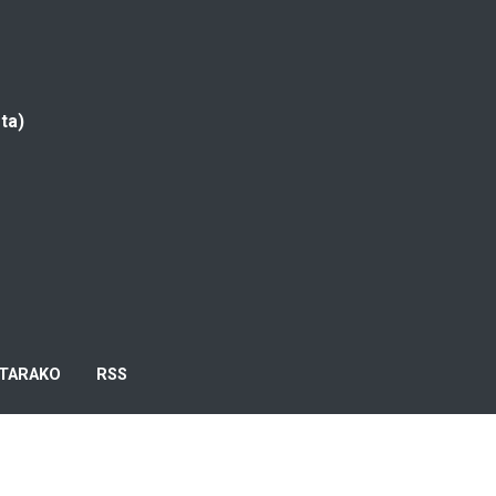
ta)
TARAKO
RSS