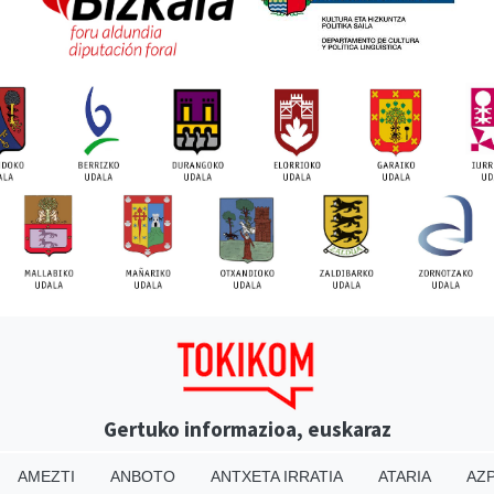
Gertuko informazioa, euskaraz
AMEZTI
ANBOTO
ANTXETA IRRATIA
ATARIA
AZP