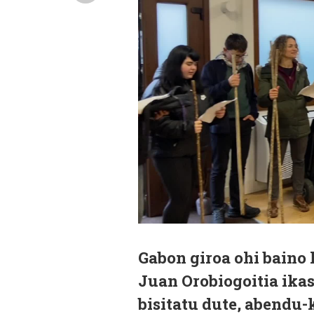
Gabon giroa ohi baino 
Juan Orobiogoitia ik
bisitatu dute, abendu-