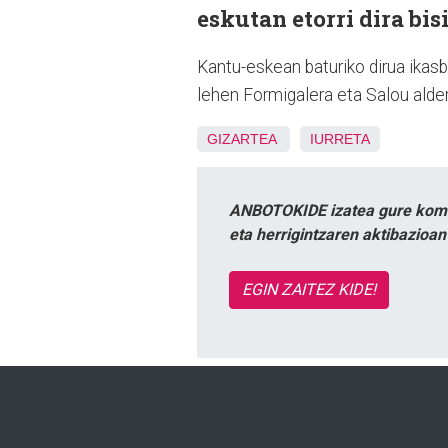
eskutan etorri dira bis
Kantu-eskean baturiko dirua ikasb
lehen Formigalera eta Salou alder
GIZARTEA
IURRETA
ANBOTOKIDE izatea gure komun
eta herrigintzaren aktibazioa
EGIN ZAITEZ KIDE!