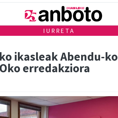
IURRETA
ako ikasleak Abendu-ko
TOko erredakziora