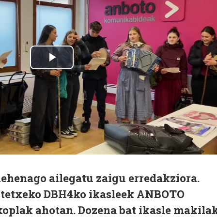
lehenago ailegatu zaigu erredakziora.
astetxeko DBH4ko ikasleek ANBOTO
koplak ahotan. Dozena bat ikasle makila