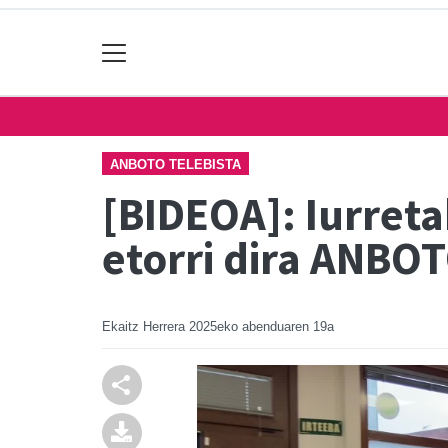
ANBOTO TELEBISTA
[BIDEOA]: Iurret
etorri dira ANBO
Ekaitz Herrera
2025eko abenduaren 19a