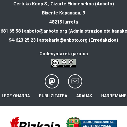
Gertuko Koop S., Gizarte Ekimenekoa (Anboto)
Bixente Kapanaga, 9
48215 Iurreta
-681 65 58 |
anboto@anboto.org
(Administrazioa eta banake
94-623 25 23 |
astekaria@anboto.org
(Erredakzioa)
Codesyntaxek garatua
LEGE OHARRA
PUBLIZITATEA
ARAUAK
HARREMANE