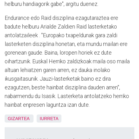
helburu handiagorik gabe", argitu duenez.
Endurance edo Raid disziplina ezagutaraztea ere
badute helburu Arialde Zaldien Raid lasterketako
antolatzaileek . "Europako txapeldunak gara zaldi
lasterketen disziplina honetan, eta mundu mailan ere
gorenean gaude. Baina, loropen horiek ez dute
oihartzunik. Euskal Herriko zaldizkoak maila oso maila
altuan lehiatzen garen arren, ez dauka inolako
ikusgaitasunik. Jauzi-lasterketak baino ez dira
ezagutzen, beste hainbat disziplina dauden arren",
nabarmendu du Isasik. Lasterketa antolatzeko herriko
hainbat enpresen laguntza izan dute.
GIZARTEA
IURRETA