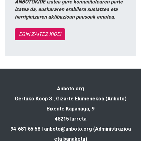
ANBOTOKIDE izatea gure komunitatearen parte
izatea da, euskararen erabilera sustatzea eta
herrigintzaren aktibazioan pausoak ematea.
EGIN ZAITEZ KIDE!
Anboto.org
Gertuko Koop S., Gizarte Ekimenekoa (Anboto)
Bixente Kapanaga, 9
48215 Iurreta
94-681 65 58 |
anboto@anboto.org
(Administrazioa
eta banaketa)