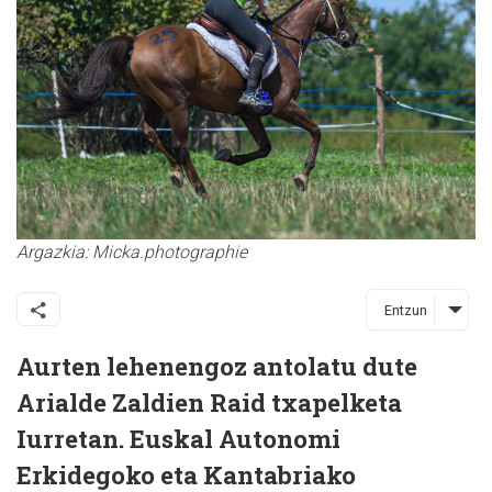
Argazkia: Micka.photographie
Entzun
Aurten lehenengoz antolatu dute
Arialde Zaldien Raid txapelketa
Iurretan. Euskal Autonomi
Erkidegoko eta Kantabriako