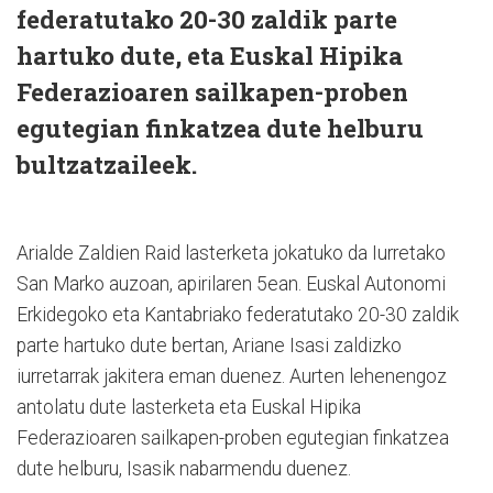
federatutako 20-30 zaldik parte
hartuko dute, eta Euskal Hipika
Federazioaren sailkapen-proben
egutegian finkatzea dute helburu
bultzatzaileek.
Arialde Zaldien Raid lasterketa jokatuko da Iurretako
San Marko auzoan, apirilaren 5ean. Euskal Autonomi
Erkidegoko eta Kantabriako federatutako 20-30 zaldik
parte hartuko dute bertan, Ariane Isasi zaldizko
iurretarrak jakitera eman duenez. Aurten lehenengoz
antolatu dute lasterketa eta Euskal Hipika
Federazioaren sailkapen-proben egutegian finkatzea
dute helburu, Isasik nabarmendu duenez.