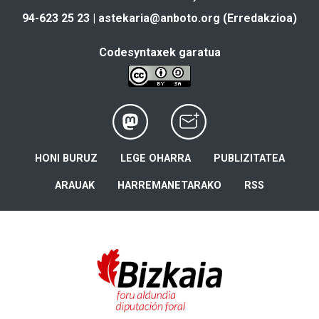
94-623 25 23 |
astekaria@anboto.org
(Erredakzioa)
Codesyntaxek garatua
HONI BURUZ
LEGE OHARRA
PUBLIZITATEA
ARAUAK
HARREMANETARAKO
RSS