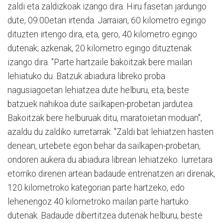
zaldi eta zaldizkoak izango dira. Hiru fasetan jardungo
dute, 09:00etan irtenda. Jarraian, 60 kilometro egingo
dituzten irtengo dira, eta, gero, 40 kilometro egingo
dutenak; azkenak, 20 kilometro egingo dituztenak
izango dira. "Parte hartzaile bakoitzak bere mailan
lehiatuko du. Batzuk abiadura libreko proba
nagusiagoetan lehiatzea dute helburu, eta, beste
batzuek nahikoa dute sailkapen-probetan jardutea.
Bakoitzak bere helburuak ditu, maratoietan moduan",
azaldu du zaldiko iurretarrak. "Zaldi bat lehiatzen hasten
denean, urtebete egon behar da sailkapen-probetan,
ondoren aukera du abiadura librean lehiatzeko. Iurretara
etorriko direnen artean badaude entrenatzen ari direnak,
120 kilometroko kategorian parte hartzeko, edo
lehenengoz 40 kilometroko mailan parte hartuko
dutenak. Badaude dibertitzea dutenak helburu, beste