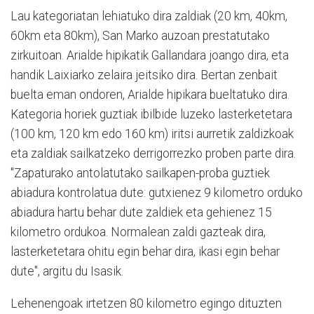
Lau kategoriatan lehiatuko dira zaldiak (20 km, 40km,
60km eta 80km), San Marko auzoan prestatutako
zirkuitoan. Arialde hipikatik Gallandara joango dira, eta
handik Laixiarko zelaira jeitsiko dira. Bertan zenbait
buelta eman ondoren, Arialde hipikara bueltatuko dira.
Kategoria horiek guztiak ibilbide luzeko lasterketetara
(100 km, 120 km edo 160 km) iritsi aurretik zaldizkoak
eta zaldiak sailkatzeko derrigorrezko proben parte dira.
"Zapaturako antolatutako sailkapen-proba guztiek
abiadura kontrolatua dute: gutxienez 9 kilometro orduko
abiadura hartu behar dute zaldiek eta gehienez 15
kilometro ordukoa. Normalean zaldi gazteak dira,
lasterketetara ohitu egin behar dira, ikasi egin behar
dute", argitu du Isasik.
Lehenengoak irtetzen 80 kilometro egingo dituzten