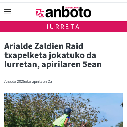
IURRETA
Arialde Zaldien Raid
txapelketa jokatuko da
Iurretan, apirilaren 5ean
Anboto
2025eko apirilaren 2a