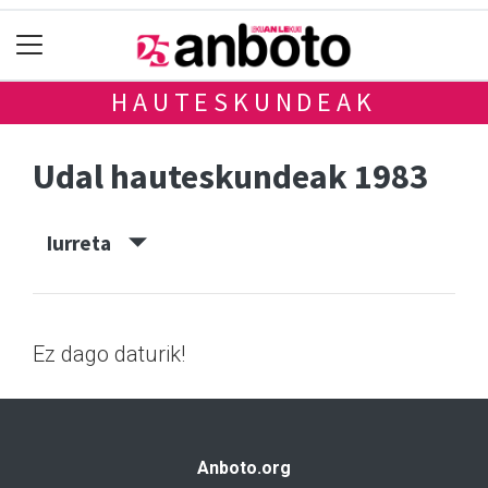
HAUTESKUNDEAK
Udal hauteskundeak 1983
Iurreta
Ez dago daturik!
Anboto.org