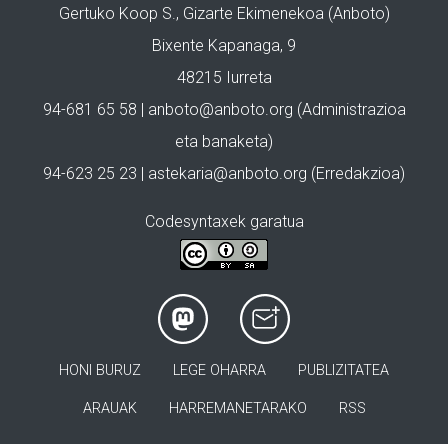
Gertuko Koop S., Gizarte Ekimenekoa (Anboto)
Bixente Kapanaga, 9
48215 Iurreta
94-681 65 58 |
anboto@anboto.org
(Administrazioa
eta banaketa)
94-623 25 23 |
astekaria@anboto.org
(Erredakzioa)
Codesyntaxek garatua
HONI BURUZ
LEGE OHARRA
PUBLIZITATEA
ARAUAK
HARREMANETARAKO
RSS