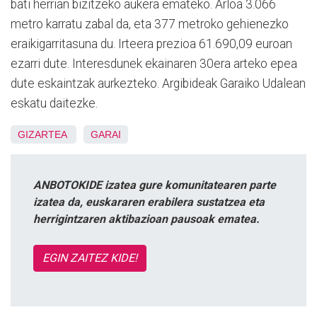
bati herrian bizitzeko aukera emateko. Arloa 3.066
metro karratu zabal da, eta 377 metroko gehienezko
eraikigarritasuna du. Irteera prezioa 61.690,09 euroan
ezarri dute. Interesdunek ekainaren 30era arteko epea
dute eskaintzak aurkezteko. Argibideak Garaiko Udalean
eskatu daitezke.
GIZARTEA
GARAI
ANBOTOKIDE izatea gure komunitatearen parte
izatea da, euskararen erabilera sustatzea eta
herrigintzaren aktibazioan pausoak ematea.
EGIN ZAITEZ KIDE!