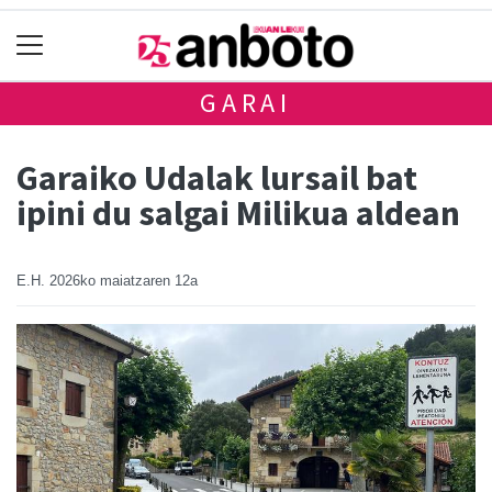
GARAI
Garaiko Udalak lursail bat
ipini du salgai Milikua aldean
E.H.
2026ko maiatzaren 12a