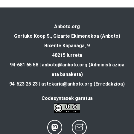
Anboto.org
Gertuko Koop S., Gizarte Ekimenekoa (Anboto)
Bixente Kapanaga, 9
48215 Iurreta
94-681 65 58 |
anboto@anboto.org
(Administrazioa
eta banaketa)
94-623 25 23 |
astekaria@anboto.org
(Erredakzioa)
Codesyntaxek garatua