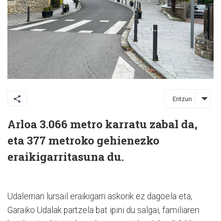
Entzun
Arloa 3.066 metro karratu zabal da,
eta 377 metroko gehienezko
eraikigarritasuna du.
Udalerrian lursail eraikigarri askorik ez dagoela eta,
Garaiko Udalak partzela bat ipini du salgai, familiaren