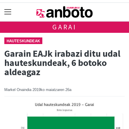
GARAI
HAUTESKUNDEAK
Garain EAJk irabazi ditu udal
hauteskundeak, 6 botoko
aldeagaz
Markel Onaindia
2019ko maiatzaren 26a