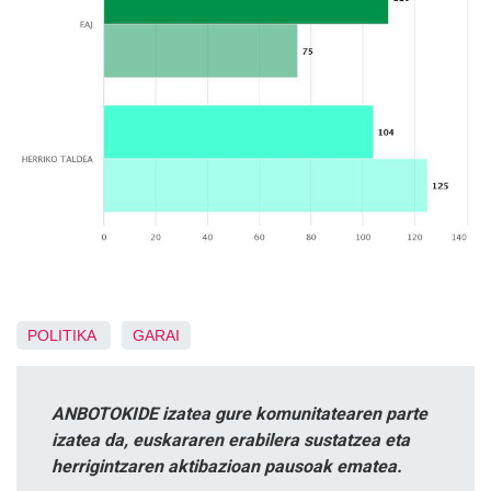
POLITIKA
GARAI
ANBOTOKIDE izatea gure komunitatearen parte
izatea da, euskararen erabilera sustatzea eta
herrigintzaren aktibazioan pausoak ematea.