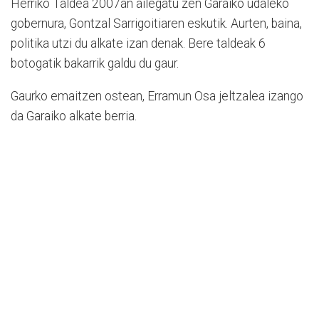
Herriko Taldea 2007an ailegatu zen Garaiko udaleko
gobernura, Gontzal Sarrigoitiaren eskutik. Aurten, baina,
politika utzi du alkate izan denak. Bere taldeak 6
botogatik bakarrik galdu du gaur.
Gaurko emaitzen ostean, Erramun Osa jeltzalea izango
da Garaiko alkate berria.