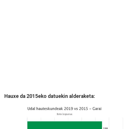
Hauxe da 2015eko datuekin alderaketa: