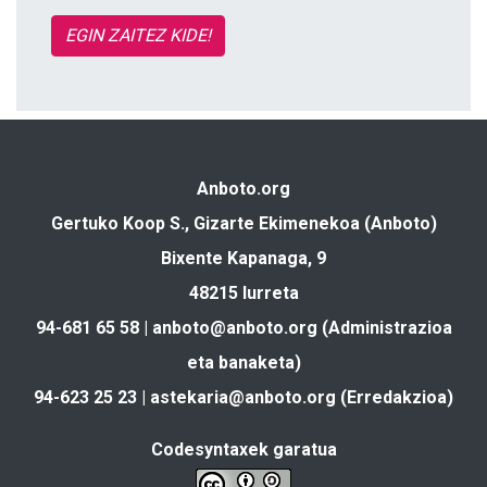
EGIN ZAITEZ KIDE!
Anboto.org
Gertuko Koop S., Gizarte Ekimenekoa (Anboto)
Bixente Kapanaga, 9
48215 Iurreta
94-681 65 58 |
anboto@anboto.org
(Administrazioa
eta banaketa)
94-623 25 23 |
astekaria@anboto.org
(Erredakzioa)
Codesyntaxek garatua