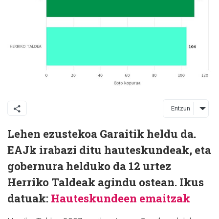
Entzun
Lehen ezustekoa Garaitik heldu da.
EAJk irabazi ditu hauteskundeak, eta
gobernura helduko da 12 urtez
Herriko Taldeak agindu ostean. Ikus
datuak:
Hauteskundeen emaitzak