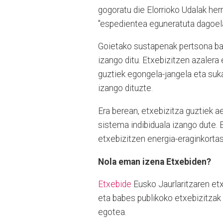
gogoratu die Elorrioko Udalak her
"espedientea eguneratuta dagoel
Goietako sustapenak pertsona ba
izango ditu. Etxebizitzen azalera
guztiek egongela-jangela eta suka
izango dituzte.
Era berean, etxebizitza guztiek a
sistema indibiduala izango dute. E
etxebizitzen energia-eraginkortas
Nola eman izena Etxebiden?
Etxebide
Eusko Jaurlaritzaren etx
eta babes publikoko etxebizitzak
egotea.