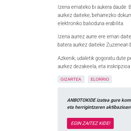
Izena emateko bi aukera daude. B
aurkez daiteke, beharrezko dokum
elektroniko balioduna erabilita.
Izena aurrez aurre ere eman dait
batera aurkez daiteke Zuzenean 
Azkenik, udaletik gogoratu dute p
aurkez dezakeela, eta inskripzioa 
GIZARTEA
ELORRIO
ANBOTOKIDE izatea gure komun
eta herrigintzaren aktibazioa
EGIN ZAITEZ KIDE!