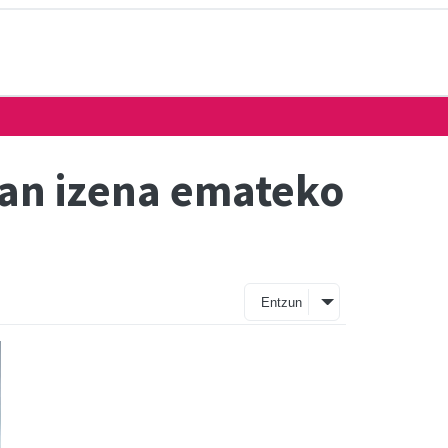
tan izena emateko
Entzun