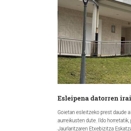
Esleipena datorren ira
Goietan esleitzeko prest daude al
aurreikusten dute. Ildo horretatik
Jaurlaritzaren Etxebizitza Eskat