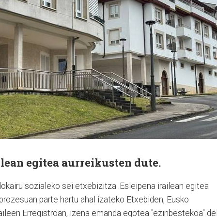
ilean egitea aurreikusten dute.
okairu sozialeko sei etxebizitza. Esleipena irailean egitea
, prozesuan parte hartu ahal izateko Etxebiden, Eusko
zaileen Erregistroan, izena emanda egotea "ezinbestekoa" de