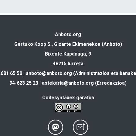
Anboto.org
Gertuko Koop S., Gizarte Ekimenekoa (Anboto)
Bixente Kapanaga, 9
48215 Iurreta
-681 65 58 |
anboto@anboto.org
(Administrazioa eta banake
94-623 25 23 |
astekaria@anboto.org
(Erredakzioa)
Codesyntaxek garatua