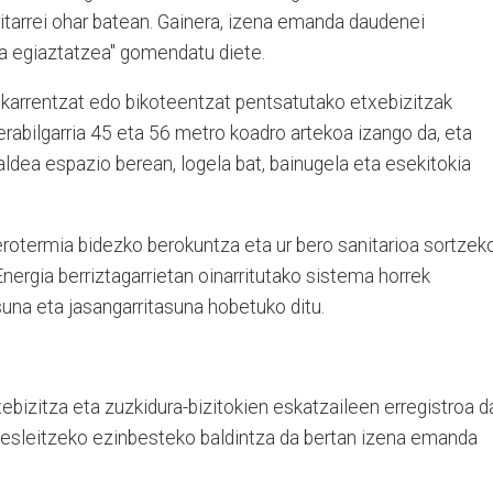
ritarrei ohar batean. Gainera, izena emanda daudenei
a egiaztatzea" gomendatu diete.
karrentzat edo bikoteentzat pentsatutako etxebizitzak
 erabilgarria 45 eta 56 metro koadro artekoa izango da, eta
ldea espazio berean, logela bat, bainugela eta esekitokia
erotermia bidezko berokuntza eta ur bero sanitarioa sortzek
nergia berriztagarrietan oinarritutako sistema horrek
una eta jasangarritasuna hobetuko ditu.
ebizitza eta zuzkidura-bizitokien eskatzaileen erregistroa d
 esleitzeko ezinbesteko baldintza da bertan izena emanda