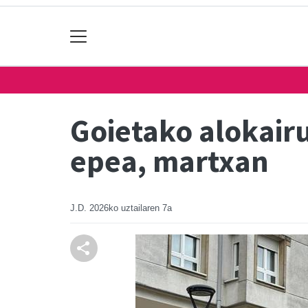
Goietako alokairu
epea, martxan
J.D.
2026ko uztailaren 7a