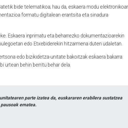
atetik bide telematikoa; hau da, eskaera modu elektronikoa
entazioa formatu digitalean erantsita eta sinadura
eke. Eskaera inprimatu eta beharrezko dokumentazioarekin
bulegoetan edo Etxebiderekin hitzarmena duten udaletan.
ertsona edo bizikidetza-unitate bakoitzak eskaera bakarra
bi urtean behin berritu behar dela.
itatearen parte izatea da, euskararen erabilera sustatzea
n pausoak ematea.