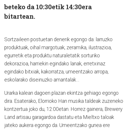
beteko da 10:30etik 14:30era
bitartean.
Sortzaileen postuetan denerik egongo da: larruzko
produktuak, oihal margotuak, zeramika, ilustrazioa,
egurretik eta produktu naturaletatik sorturiko
dekorazioa, harriekin egindako lanak, erretxinaz
egindako bitxiak, kakorratza, umeentzako arropa,
eskolarako diseinuzko amantalak…
Urarka kalean dagoen plazan ekintza gehiago egongo
dira. Esaterako, Elorrioko Han musika taldeak zuzeneko
kontzertua joko du, 12:00etan. Horrez gainera, Brewery
Land artisau garagardoa dastatu eta Mieltxo taloak
jateko aukera egongo da. Umeentzako gunea ere