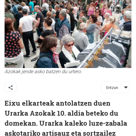
Azokak jende asko batzen du urtero.
Entzun
Eixu elkarteak antolatzen duen
Urarka Azokak 10. aldia beteko du
domekan. Urarka kaleko luze-zabala
askotariko artisauz eta sortzailez