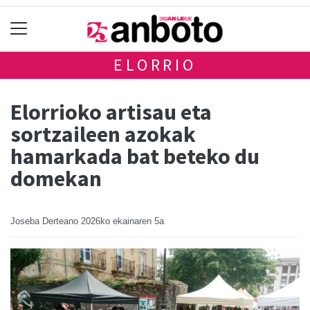
ELORRIO
Elorrioko artisau eta
sortzaileen azokak
hamarkada bat beteko du
domekan
Joseba Derteano
2026ko ekainaren 5a