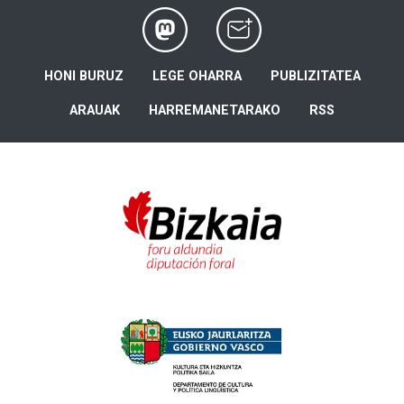
HONI BURUZ
LEGE OHARRA
PUBLIZITATEA
ARAUAK
HARREMANETARAKO
RSS