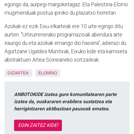
egongo da, aurpegi margoketagaz. Eta Palestina-Elorrio
mugimenduak postua ipiniko du plazatxo horretan.
Azokak ez ezik Eixu elkarteak ere 10 urte egingo ditu
aurten. "Urteurrenerako programazioak abendura arte
iraungo du eta azokak emango dio hasiera", adierazi du
Agurtzane Ugaldea Munitxak, Eixuko kide eta kamiseta
abstraktuen Artea Soineaneko sortzaileak.
GIZARTEA
ELORRIO
ANBOTOKIDE izatea gure komunitatearen parte
izatea da, euskararen erabilera sustatzea eta
herrigintzaren aktibazioan pausoak ematea.
EGIN ZAITEZ KIDE!