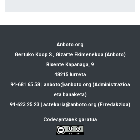
Anboto.org
Gertuko Koop S., Gizarte Ekimenekoa (Anboto)
Bixente Kapanaga, 9
48215 Iurreta
94-681 65 58 |
anboto@anboto.org
(Administrazioa
eta banaketa)
94-623 25 23 |
astekaria@anboto.org
(Erredakzioa)
Codesyntaxek garatua