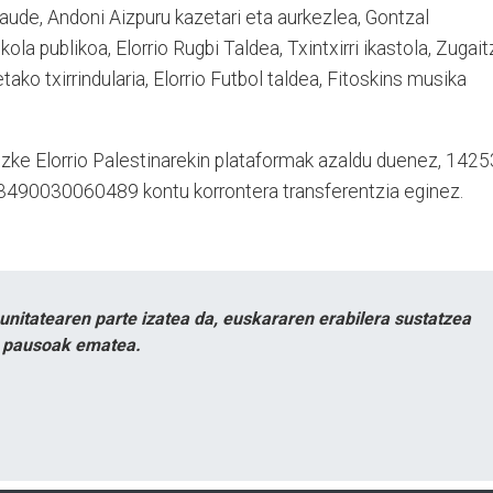
aude, Andoni Aizpuru kazetari eta aurkezlea, Gontzal
kola publikoa, Elorrio Rugbi Taldea, Txintxirri ikastola, Zugait
tako txirrindularia, Elorrio Futbol taldea, Fitoskins musika
zke Elorrio Palestinarekin plataformak azaldu duenez, 1425
490030060489 kontu korrontera transferentzia eginez.
itatearen parte izatea da, euskararen erabilera sustatzea
n pausoak ematea.