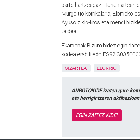
parte hartzeagaz. Horien artean d
Murgoitio korrikalaria, Elorrioko es
Ayuso ziklo-kros eta mendi bizikle
taldea...
Ekarpenak Bizum bidez egin daite
kodea erabili edo ES92 30350003
GIZARTEA
ELORRIO
ANBOTOKIDE izatea gure komun
eta herrigintzaren aktibazioa
EGIN ZAITEZ KIDE!