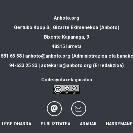
Anboto.org
Gertuko Koop S., Gizarte Ekimenekoa (Anboto)
Bixente Kapanaga, 9
48215 Iurreta
-681 65 58 |
anboto@anboto.org
(Administrazioa eta banake
94-623 25 23 |
astekaria@anboto.org
(Erredakzioa)
Codesyntaxek garatua
LEGE OHARRA
PUBLIZITATEA
ARAUAK
HARREMANE