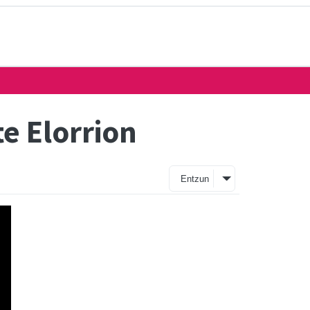
te Elorrion
Entzun