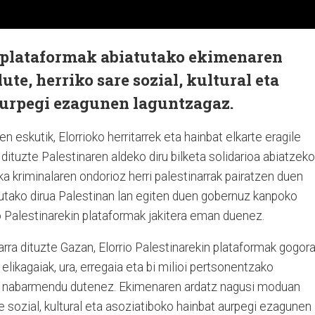
n plataformak abiatutako ekimenaren
ute, herriko sare sozial, kultural eta
aurpegi ezagunen laguntzagaz.
n eskutik, Elorrioko herritarrek eta hainbat elkarte eragile
 dituzte Palestinaren aldeko diru bilketa solidarioa abiatzeko
ika kriminalaren ondorioz herri palestinarrak pairatzen duen
tako dirua Palestinan lan egiten duen gobernuz kanpoko
io Palestinarekin plataformak jakitera eman duenez.
rra dituzte Gazan, Elorrio Palestinarekin plataformak gogor
elikagaiak, ura, erregaia eta bi milioi pertsonentzako
", nabarmendu dutenez. Ekimenaren ardatz nagusi moduan
re sozial, kultural eta asoziatiboko hainbat aurpegi ezagunen