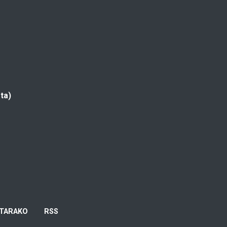
ta)
TARAKO
RSS