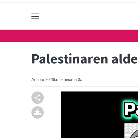
Palestinaren alde
Anboto
2026ko ekainaren 3a