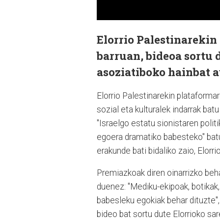
Elorrio Palestinareki
barruan, bideoa sortu d
asoziatiboko hainbat 
Elorrio Palestinarekin plataformare
sozial eta kulturalek indarrak batu
"Israelgo estatu sionistaren polit
egoera dramatiko babesteko" batu
erakunde bati bidaliko zaio, Elorr
Premiazkoak diren oinarrizko beha
duenez: "Mediku-ekipoak, botikak, 
babesleku egokiak behar dituzte
bideo bat sortu dute Elorrioko sa