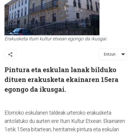
Erakusketa Iturri kultur etxean egongo da ikusgai.
Entzun
​​​​Pintura eta eskulan lanak bilduko
dituen erakusketa ekainaren 15era
egongo da ikusgai.
Elorrioko eskulanen taldeak urteroko erakusketa
antolatuko du aurten ere Iturri Kultur Etxean. Ekainaren
1etik 15era bitartean, herritarrek pintura eta eskulan