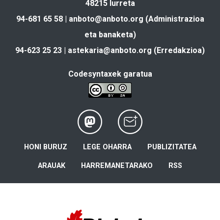
48215 Iurreta
94-681 65 58 |
anboto@anboto.org
(Administrazioa
eta banaketa)
94-623 25 23 |
astekaria@anboto.org
(Erredakzioa)
Codesyntaxek garatua
HONI BURUZ
LEGE OHARRA
PUBLIZITATEA
ARAUAK
HARREMANETARAKO
RSS