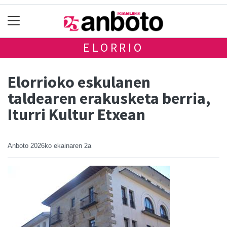
ELORRIO
Elorrioko eskulanen
taldearen erakusketa berria,
Iturri Kultur Etxean
Anboto
2026ko ekainaren 2a