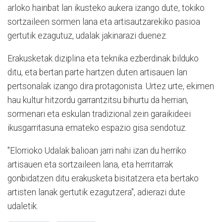
arloko hainbat lan ikusteko aukera izango dute, tokiko
sortzaileen sormen lana eta artisautzarekiko pasioa
gertutik ezagutuz, udalak jakinarazi duenez.
Erakusketak diziplina eta teknika ezberdinak bilduko
ditu, eta bertan parte hartzen duten artisauen lan
pertsonalak izango dira protagonista. Urtez urte, ekimen
hau kultur hitzordu garrantzitsu bihurtu da herrian,
sormenari eta eskulan tradizional zein garaikideei
ikusgarritasuna emateko espazio gisa sendotuz.
"Elorrioko Udalak balioan jarri nahi izan du herriko
artisauen eta sortzaileen lana, eta herritarrak
gonbidatzen ditu erakusketa bisitatzera eta bertako
artisten lanak gertutik ezagutzera", adierazi dute
udaletik.