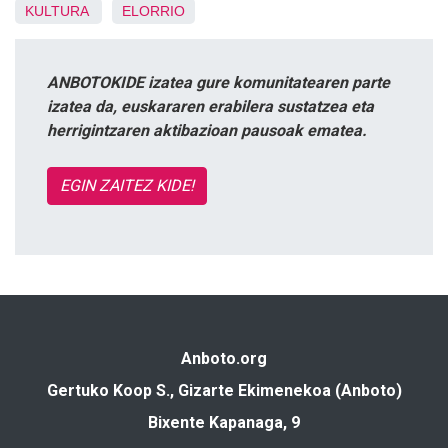
KULTURA
ELORRIO
ANBOTOKIDE izatea gure komunitatearen parte
izatea da, euskararen erabilera sustatzea eta
herrigintzaren aktibazioan pausoak ematea.
EGIN ZAITEZ KIDE!
Anboto.org
Gertuko Koop S., Gizarte Ekimenekoa (Anboto)
Bixente Kapanaga, 9