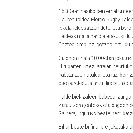
15:30ean hasiko den emakumeen f
Geurea taldea Elorrio Rugby Tald
jokalariek osatzen dute, eta bere i
Taldeak maila handia erakutsi du
Gaztedik mailaz igotzea lortu du 
Gizonen finala 18:00etan jokatuko
Hirugarren urtez jarraian neurtuko 
irabazi zuen titulua, eta iaz, ber
oso parekatuta aritu dira bi talde
Talde biek zaleen babesa izango d
Zarautzera joateko, eta dagoeneko
Gainera, inguruko beste herri batz
Bihar beste bi final ere jokatuko 