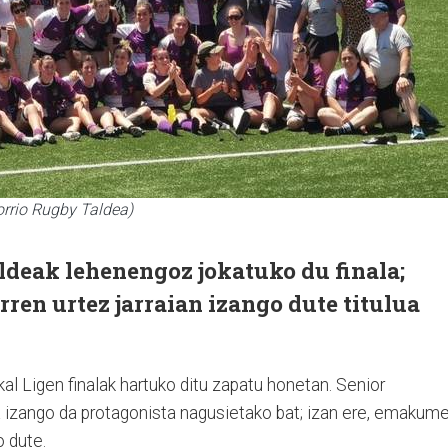
orrio Rugby Taldea)
eak lehenengoz jokatuko du finala;
rren urtez jarraian izango dute titulua
kal Ligen finalak hartuko ditu zapatu honetan. Senior
a izango da protagonista nagusietako bat; izan ere, emakum
o dute.