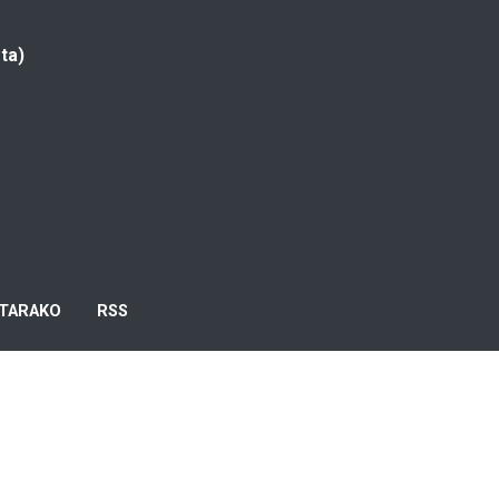
ta)
TARAKO
RSS