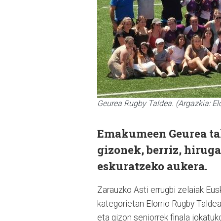
Geurea Rugby Taldea. (Argazkia: El
Emakumeen Geurea tald
gizonek, berriz, hiruga
eskuratzeko aukera.
Zarauzko Asti errugbi zelaiak Eus
kategorietan Elorrio Rugby Talde
eta gizon seniorrek finala jokatuk