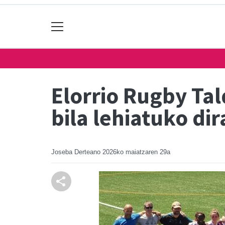
Elorrio Rugby Tal
bila lehiatuko di
Joseba Derteano
2026ko maiatzaren 29a