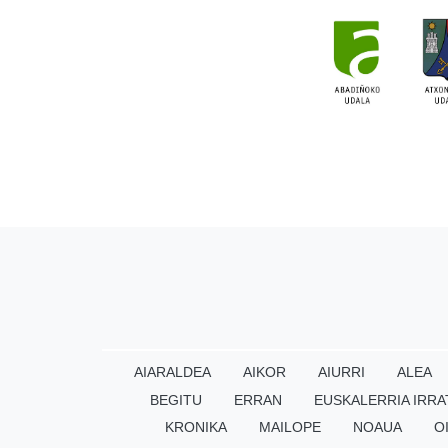
AIARALDEA
AIKOR
AIURRI
ALEA
BEGITU
ERRAN
EUSKALERRIA IRRA
KRONIKA
MAILOPE
NOAUA
O