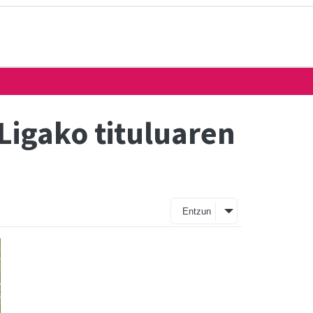
Ligako tituluaren
Entzun