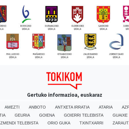
Gertuko informazioa, euskaraz
AMEZTI
ANBOTO
ANTXETA IRRATIA
ATARIA
AZP
TIA
GEURIA
GOIENA
GOIERRI TELEBISTA
GUAIXE
IZMENDI TELEBISTA
ORIO GUKA
TXINTXARRI
ZARAUT