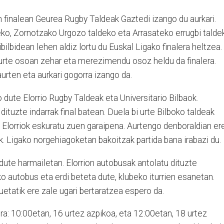
inalean Geurea Rugby Taldeak Gaztedi izango du aurkari.
eko, Zornotzako Urgozo taldeko eta Arrasateko errugbi talde
bilbidean lehen aldiz lortu du Euskal Ligako finalera heltzea.
 urte osoan zehar eta merezimendu osoz heldu da finalera.
aurten eta aurkari gogorra izango da.
 dute Elorrio Rugby Taldeak eta Universitario Bilbaok.
dituzte indarrak final batean. Duela bi urte Bilboko taldeak
riz, Elorriok eskuratu zuen garaipena. Aurtengo denboraldian er
ak. Ligako norgehiagoketan bakoitzak partida bana irabazi du.
ute harmailetan. Elorrion autobusak antolatu dituzte
 autobus eta erdi beteta dute, klubeko iturrien esanetan.
uetatik ere zale ugari bertaratzea espero da.
dira: 10:00etan, 16 urtez azpikoa, eta 12:00etan, 18 urtez