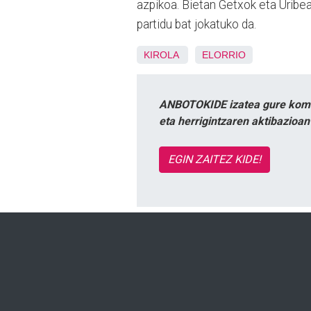
azpikoa. Bietan Getxok eta Uribea
partidu bat jokatuko da.
KIROLA
ELORRIO
ANBOTOKIDE izatea gure komun
eta herrigintzaren aktibazioa
EGIN ZAITEZ KIDE!