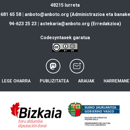
48215 Iurreta
-681 65 58 |
anboto@anboto.org
(Administrazioa eta banake
94-623 25 23 |
astekaria@anboto.org
(Erredakzioa)
Codesyntaxek garatua
LEGE OHARRA
PUBLIZITATEA
ARAUAK
HARREMANE