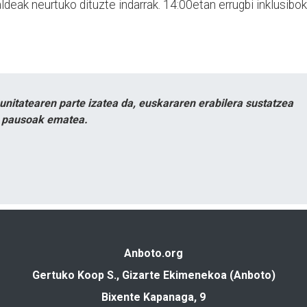
ldeak neurtuko dituzte indarrak. 14:00etan errugbi inklusibo
itatearen parte izatea da, euskararen erabilera sustatzea
n pausoak ematea.
Anboto.org
Gertuko Koop S., Gizarte Ekimenekoa (Anboto)
Bixente Kapanaga, 9