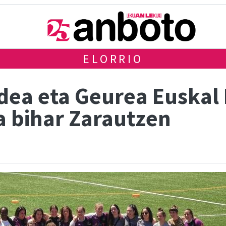
ELORRIO
dea eta Geurea Euskal 
ra bihar Zarautzen