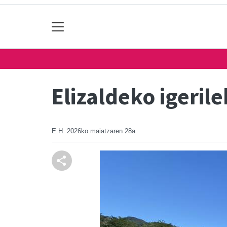
Elizaldeko igeril
E.H.
2026ko maiatzaren 28a