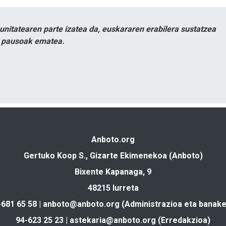
itatearen parte izatea da, euskararen erabilera sustatzea
n pausoak ematea.
Anboto.org
Gertuko Koop S., Gizarte Ekimenekoa (Anboto)
Bixente Kapanaga, 9
48215 Iurreta
-681 65 58 |
anboto@anboto.org
(Administrazioa eta banake
94-623 25 23 |
astekaria@anboto.org
(Erredakzioa)