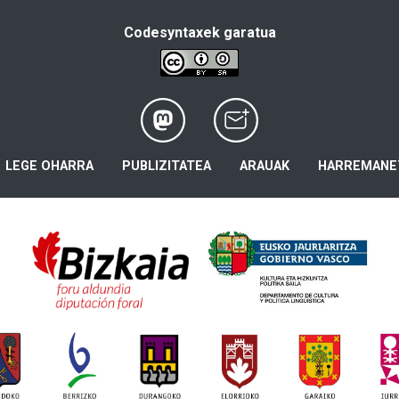
Codesyntaxek garatua
LEGE OHARRA
PUBLIZITATEA
ARAUAK
HARREMANE