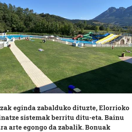
zak eginda zabalduko dituzte, Elorrioko
inatze sistemak berritu ditu-eta. Bainu
4ra arte egongo da zabalik. Bonuak