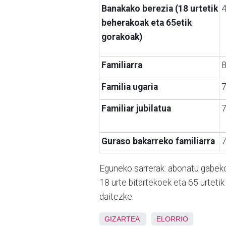
Banakako berezia (18 urtetik
beherakoak eta 65etik
gorakoak)
Familiarra
Familia ugaria
Familiar jubilatua
7
Guraso bakarreko familiarra
Eguneko sarrerak: abonatu gabeko
18 urte bitartekoek eta 65 urteti
daitezke.
GIZARTEA
ELORRIO