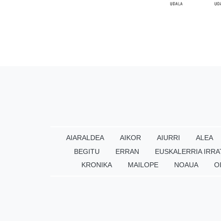
AIARALDEA
AIKOR
AIURRI
ALEA
BEGITU
ERRAN
EUSKALERRIA IRRA
KRONIKA
MAILOPE
NOAUA
O