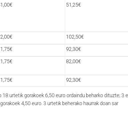
41,00€
51,25€
82,00€
102,50€
71,75€
92,30€
1,75€
82,00€
71,75€
92,30€
 18 urtetik gorakoek 6,50 euro ordaindu beharko dituzte; 3 
k gorakoek 4,50 euro. 3 urtetik beherako haurrak doan sar