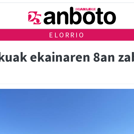
ELORRIO
ekuak ekainaren 8an za