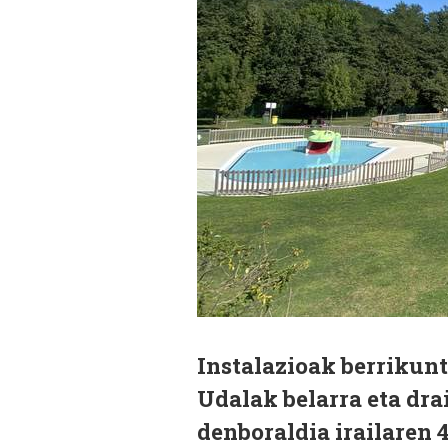
Instalazioak berrikunt
Udalak belarra eta dra
denboraldia irailaren 