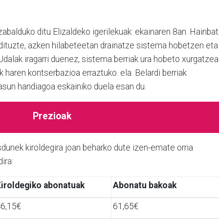
zabalduko ditu Elizaldeko igerilekuak: ekainaren 8an. Hainbat
 dituzte, azken hilabeteetan drainatze sistema hobetzen eta
Udalak iragarri duenez, sistema berriak ura hobeto xurgatzea
ak haren kontserbazioa erraztuko. ela. Belardi berriak
asun handiagoa eskainiko duela esan du.
Prezioak
dunek kiroldegira joan beharko dute izen-emate orria
dira:
iroldegiko abonatuak
Abonatu bakoak
6,15€
61,65€