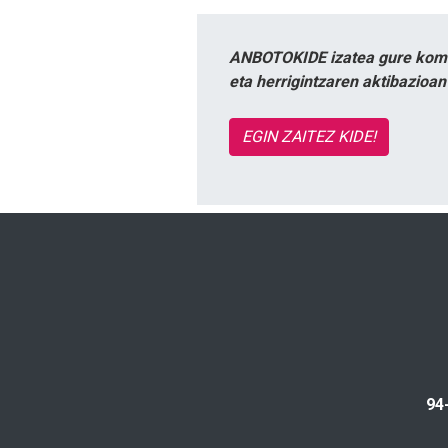
ANBOTOKIDE izatea gure komun
eta herrigintzaren aktibazioa
EGIN ZAITEZ KIDE!
94