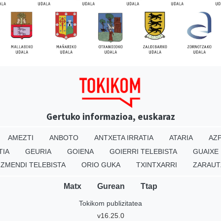
Gertuko informazioa, euskaraz
AMEZTI
ANBOTO
ANTXETA IRRATIA
ATARIA
AZP
TIA
GEURIA
GOIENA
GOIERRI TELEBISTA
GUAIXE
IZMENDI TELEBISTA
ORIO GUKA
TXINTXARRI
ZARAUT
Matx
Gurean
Ttap
Tokikom publizitatea
v16.25.0