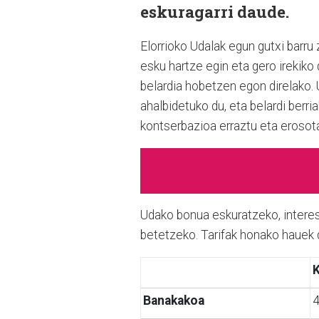
eskuragarri daude.
Elorrioko Udalak egun gutxi barru 
esku hartze egin eta gero irekiko
belardia hobetzen egon direlako. 
ahalbidetuko du, eta belardi berri
kontserbazioa erraztu eta erosot
Udako bonua eskuratzeko, interes
betetzeko. Tarifak honako hauek 
K
Banakakoa
4