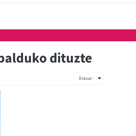
balduko dituzte
Entzun