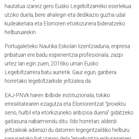
hautatua izanez gero Eusko Legebiltzarreko eserlekua
utziko duela, bere ahalegin eta dedikazio guztia udal
kudeaketara eta Elorrioren etorkizunera bideratzeko
helburuarekin.
Portugaleteko Nautika Eskolan lizentziaduna, enpresa
pribatuan ere badu esperientzia profesionala; zazpi
urtez lan egin zuen, 2016ko urrian Eusko
Legebiltzarrera batu aurretik. Gaur egun, ganbera
horretako legebiltzarkide jeltzalea da.
EAJ-PNVk haren ibilbide instituzionala, tokiko
errealitatearen ezagutza eta Elorriorentzat “proiektu
serio, hurbil eta etorkizuneko anbizioa duena” gidatzeko
gaitasuna nabarmendu ditu. Ildo horretan, alderdi
jeltzaleak adierazi du datorren legegintzaldiko helburu
nagusietako bat izango dela "etxebizitza eskuragarrien