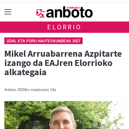
ELORRIO
UDAL ETA FORU HAUTESKUNDEAK 2027
Mikel Arruabarrena Azpitarte
izango da EAJren Elorrioko
alkategaia
Anboto
2026ko maiatzaren 14a