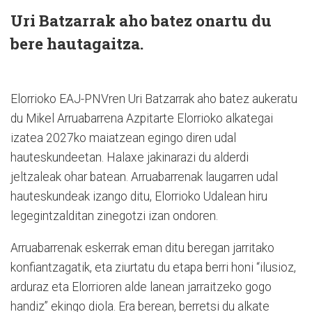
Uri Batzarrak aho batez onartu du
bere hautagaitza.
Elorrioko EAJ-PNVren Uri Batzarrak aho batez aukeratu
du Mikel Arruabarrena Azpitarte Elorrioko alkategai
izatea 2027ko maiatzean egingo diren udal
hauteskundeetan. Halaxe jakinarazi du alderdi
jeltzaleak ohar batean. Arruabarrenak laugarren udal
hauteskundeak izango ditu, Elorrioko Udalean hiru
legegintzalditan zinegotzi izan ondoren.
Arruabarrenak eskerrak eman ditu beregan jarritako
konfiantzagatik, eta ziurtatu du etapa berri honi “ilusioz,
arduraz eta Elorrioren alde lanean jarraitzeko gogo
handiz” ekingo diola. Era berean, berretsi du alkate