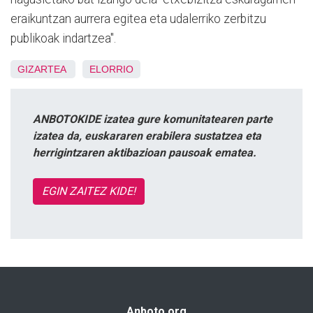
eraikuntzan aurrera egitea eta udalerriko zerbitzu
publikoak indartzea".
GIZARTEA
ELORRIO
ANBOTOKIDE izatea gure komunitatearen parte
izatea da, euskararen erabilera sustatzea eta
herrigintzaren aktibazioan pausoak ematea.
EGIN ZAITEZ KIDE!
Anboto.org