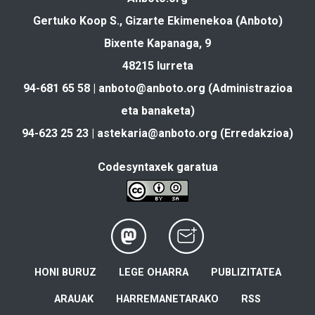
Gertuko Koop S., Gizarte Ekimenekoa (Anboto)
Bixente Kapanaga, 9
48215 Iurreta
94-681 65 58 |
anboto@anboto.org
(Administrazioa
eta banaketa)
94-623 25 23 |
astekaria@anboto.org
(Erredakzioa)
Codesyntaxek garatua
HONI BURUZ
LEGE OHARRA
PUBLIZITATEA
ARAUAK
HARREMANETARAKO
RSS