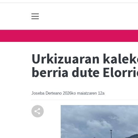
Urkizuaran kalek
berria dute Elorr
Joseba Derteano
2026ko maiatzaren 12a