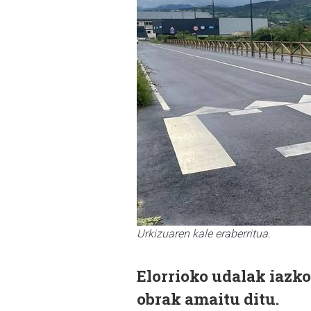
Urkizuaren kale eraberritua.
Elorrioko udalak iazk
obrak amaitu ditu.