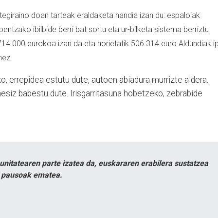
egiraino doan tarteak eraldaketa handia izan du: espaloiak
entzako ibilbide berri bat sortu eta ur-bilketa sistema berriztu
14.000 eurokoa izan da eta horietatik 506.314 euro Aldundiak ip
nez.
 errepidea estutu dute, autoen abiadura murrizte aldera.
hesiz babestu dute. Irisgarritasuna hobetzeko, zebrabide
itatearen parte izatea da, euskararen erabilera sustatzea
n pausoak ematea.