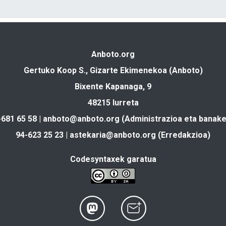
Anboto.org
Gertuko Koop S., Gizarte Ekimenekoa (Anboto)
Bixente Kapanaga, 9
48215 Iurreta
-681 65 58 |
anboto@anboto.org
(Administrazioa eta banake
94-623 25 23 |
astekaria@anboto.org
(Erredakzioa)
Codesyntaxek garatua