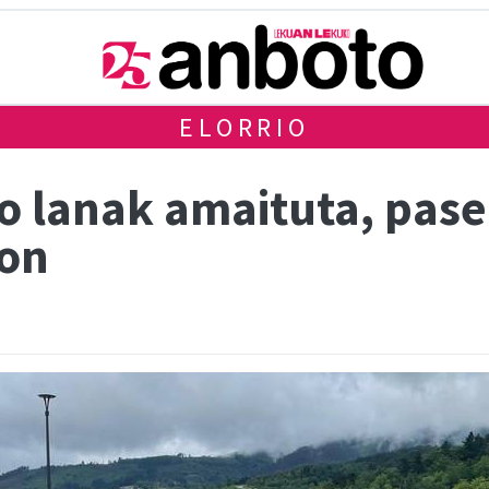
ELORRIO
o lanak amaituta, pas
ion