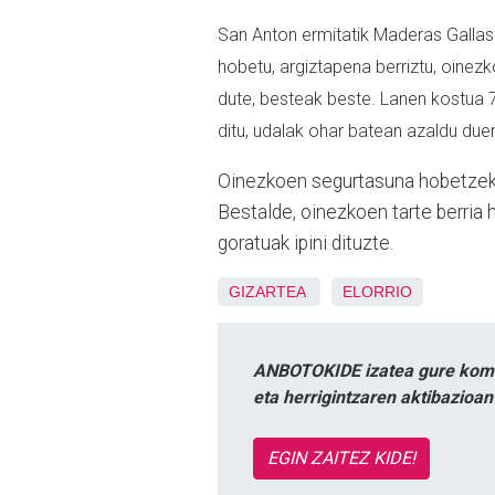
San Anton ermitatik Maderas Gallast
hobetu, argiztapena berriztu, oinezko
dute, besteak beste. Lanen kostua 7
ditu, udalak ohar batean azaldu due
Oinezkoen segurtasuna hobetzeko,
Bestalde, oinezkoen tarte berria 
goratuak ipini dituzte.
GIZARTEA
ELORRIO
ANBOTOKIDE izatea gure komun
eta herrigintzaren aktibazioa
EGIN ZAITEZ KIDE!