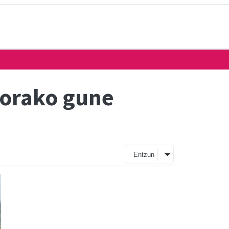
eorako gune
Entzun