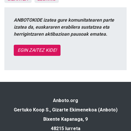
ANBOTOKIDE izatea gure komunitatearen parte
izatea da, euskararen erabilera sustatzea eta
herrigintzaren aktibazioan pausoak ematea.
EGIN ZAITEZ KIDE!
Anboto.org
Gertuko Koop S., Gizarte Ekimenekoa (Anboto)
Bixente Kapanaga, 9
48215 Iurreta