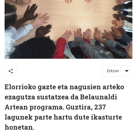
Entzun
Elorrioko gazte eta nagusien arteko
ezagutza sustatzea da Belaunaldi
Artean programa. Guztira, 237
lagunek parte hartu dute ikasturte
honetan.