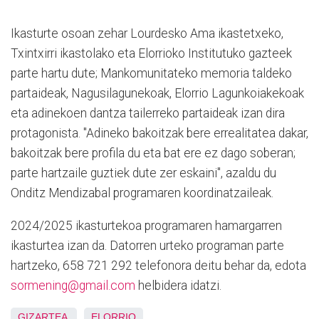
Ikasturte osoan zehar Lourdesko Ama ikastetxeko,
Txintxirri ikastolako eta Elorrioko Institutuko gazteek
parte hartu dute; Mankomunitateko memoria taldeko
partaideak, Nagusilagunekoak, Elorrio Lagunkoiakekoak
eta adinekoen dantza tailerreko partaideak izan dira
protagonista. "Adineko bakoitzak bere errealitatea dakar,
bakoitzak bere profila du eta bat ere ez dago soberan;
parte hartzaile guztiek dute zer eskaini", azaldu du
Onditz Mendizabal programaren koordinatzaileak.
2024/2025 ikasturtekoa programaren hamargarren
ikasturtea izan da. Datorren urteko programan parte
hartzeko, 658 721 292 telefonora deitu behar da, edota
sormening@gmail.com
helbidera idatzi.
GIZARTEA
ELORRIO