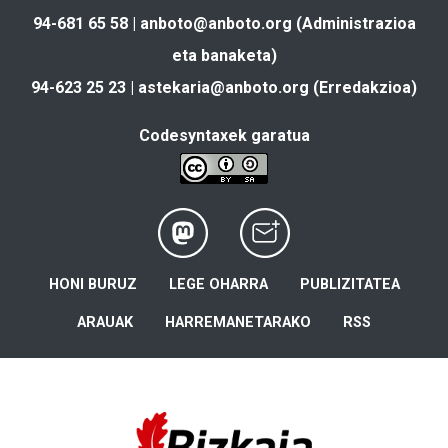
94-681 65 58 |
anboto@anboto.org
(Administrazioa
eta banaketa)
94-623 25 23 |
astekaria@anboto.org
(Erredakzioa)
Codesyntaxek garatua
HONI BURUZ
LEGE OHARRA
PUBLIZITATEA
ARAUAK
HARREMANETARAKO
RSS