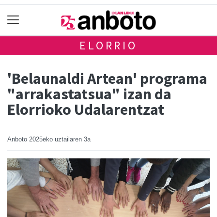
ELORRIO
'Belaunaldi Artean' programa
"arrakastatsua" izan da
Elorrioko Udalarentzat
Anboto
2025eko uztailaren 3a