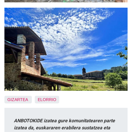
GIZARTEA
ELORRIO
ANBOTOKIDE izatea gure komunitatearen parte
izatea da, euskararen erabilera sustatzea eta