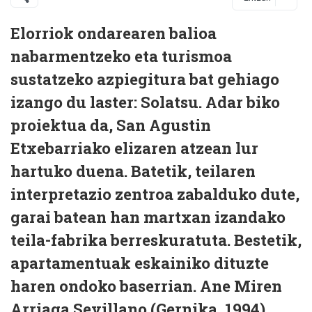
Elorriok ondarearen balioa
nabarmentzeko eta turismoa
sustatzeko azpiegitura bat gehiago
izango du laster: Solatsu. Adar biko
proiektua da, San Agustin
Etxebarriako elizaren atzean lur
hartuko duena. Batetik, teilaren
interpretazio zentroa zabalduko dute,
garai batean han martxan izandako
teila-fabrika berreskuratuta. Bestetik,
apartamentuak eskainiko dituzte
haren ondoko baserrian. Ane Miren
Arriaga Sevillano (Gernika, 1994)