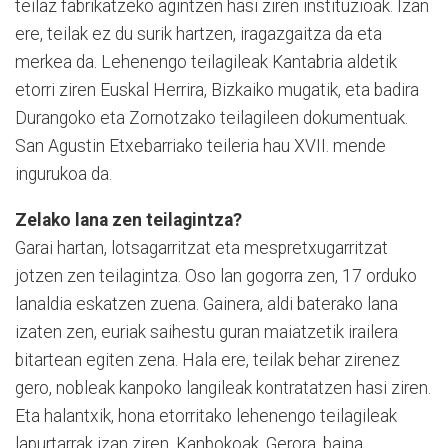
teilaz fabrikatzeko agintzen hasi ziren instituzioak. Izan
ere, teilak ez du surik hartzen, iragazgaitza da eta
merkea da. Lehenengo teilagileak Kantabria aldetik
etorri ziren Euskal Herrira, Bizkaiko mugatik, eta badira
Durangoko eta Zornotzako teilagileen dokumentuak.
San Agustin Etxebarriako teileria hau XVII. mende
ingurukoa da.
Zelako lana zen teilagintza?
Garai hartan, lotsagarritzat eta mespretxugarritzat
jotzen zen teilagintza. Oso lan gogorra zen, 17 orduko
lanaldia eskatzen zuena. Gainera, aldi baterako lana
izaten zen, euriak saihestu guran maiatzetik irailera
bitartean egiten zena. Hala ere, teilak behar zirenez
gero, nobleak kanpoko langileak kontratatzen hasi ziren.
Eta halantxik, hona etorritako lehenengo teilagileak
lapurtarrak izan ziren, Kanbokoak. Gerora, baina,