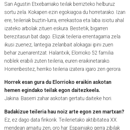
San Agustin Etxebarriako teilak berrizteko helburuz
sortu zela. Kokapen ezin egokiagoa du horretarako. Izan
ere, teileriak buztin-lurra, errekastoa eta laba isiotu ahal
izateko arbolak zituen eskura. Bestetik, bigarren
berezitasun bat dago. Elizak teileria errentagarria zela
ikusi zuenez, lantegia zelanbait alokagai ipini zuen
behar zuenarentzat. Halantxik, Elorrioko 52 familia
noblek erabili zuten teileria, euren eraikinetarako.
Horrenbestez, herriko teileria izatera igaro zen gerora.
Horrek esan gura du Elorrioko eraikin askotan
hemen egindako teilak egon daitezkeela.
Jakina. Baserri zahar askotan gertatu daiteke hori.
Badakizue teileria hau noiz arte egon zen martxan?
Ez, ez dago data finkorik. Teilerietako aktibitatea XX.
mendean amaitu zen, oro har. Espainiako gerra zibilak