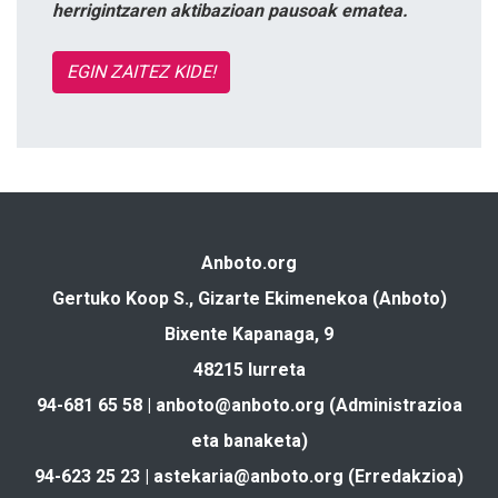
herrigintzaren aktibazioan pausoak ematea.
EGIN ZAITEZ KIDE!
Anboto.org
Gertuko Koop S., Gizarte Ekimenekoa (Anboto)
Bixente Kapanaga, 9
48215 Iurreta
94-681 65 58 |
anboto@anboto.org
(Administrazioa
eta banaketa)
94-623 25 23 |
astekaria@anboto.org
(Erredakzioa)