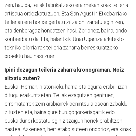
zen; hau da, teilak fabrikatzeko era mekanikoak teileria
artisaua ordezkatu zuen. Eta San Agustin Etxebarriako
teileriari ere horixe gertatu zitzaion: zarratu egin zen,
eta denboragaz hondatzen hasi. Zorionez, baina, ondo
kontserbatu da. Eta, halantxik, Unai Ugarriza arkitekto
tekniko elorriarrak teileria zaharra berreskuratzeko
proiektu hau hasi zuen.
Ipini dezagun teileria zaharra kronograman. Noiz
altxatu zuten?
Euskal Herrian, historikoki,
harria eta egurra erabili izan
ditugu eraikuntzetan. Teilak ezagutzen genituen,
erromatarrek zein arabiarrek penintsula osoan zabaldu
zituzten eta, baina gure burugogorkeriagaitik edo,
euskaldunoi kostatu egin zitzaigun horiek erabiltzen
hastea. Azkenean, herrietako suteen ondorioz, eraikinak