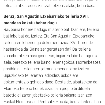
lotsagarritzat edo zikintzat jotzen zelako, beharbada.
Beraz, San Agustin Etxebarriako teileria XVII.
mendean kokatu behar dugu.
Bai, baina hor ere badugu misterio bat. Izan ere, teileria
bat labe bat da, izatez. Eta San Agustin Etxebarriako
teileriaren lehenengo dokumentazioa XVIII. mende
hasierakoa da. Baina zer gertatzen da? Ba, teileria
zaharberritzen hasi ginenean, bigarren labe bat agertu
zela, berezko teileria baino lehenagokoa. Horrenbestez,
posible da teileriaren jatorria lehenagokoa izatea.
Gipuzkoako teilerietan, adibidez, askoz ere
dokumentazio gehiago dago. Bestalde, aipatzekoa da
Elorrioko teileria honek ezaugarri propio bi dituela:
batetik, elizaren jabetzako teileria bakarra izan zen
Euskal Herri osoan. Pentsatzekoa da, beraz, teileria hau