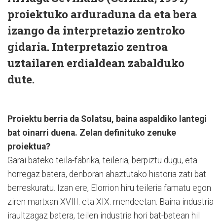
proiektuko arduraduna da eta bera
izango da interpretazio zentroko
gidaria. Interpretazio zentroa
uztailaren erdialdean zabalduko
dute.
Proiektu berria da Solatsu, baina aspaldiko lantegi
bat oinarri duena. Zelan definituko zenuke
proiektua?
Garai bateko teila-fabrika, teileria, berpiztu dugu, eta
horregaz batera, denboran ahaztutako historia zati bat
berreskuratu. Izan ere, Elorrion hiru teileria famatu egon
ziren martxan XVIII. eta XIX. mendeetan. Baina industria
iraultzagaz batera, teilen industria hori bat-batean hil