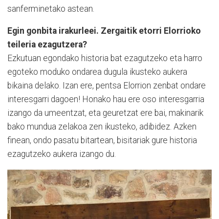
sanferminetako astean.
Egin gonbita irakurleei. Zergaitik etorri Elorrioko
teileria ezagutzera?
Ezkutuan egondako historia bat ezagutzeko eta harro
egoteko moduko ondarea dugula ikusteko aukera
bikaina delako. Izan ere, pentsa Elorrion zenbat ondare
interesgarri dagoen! Honako hau ere oso interesgarria
izango da umeentzat, eta geuretzat ere bai, makinarik
bako mundua zelakoa zen ikusteko, adibidez. Azken
finean, ondo pasatu bitartean, bisitariak gure historia
ezagutzeko aukera izango du.