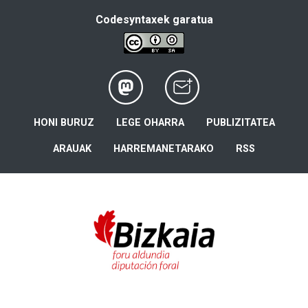
Codesyntaxek garatua
HONI BURUZ
LEGE OHARRA
PUBLIZITATEA
ARAUAK
HARREMANETARAKO
RSS