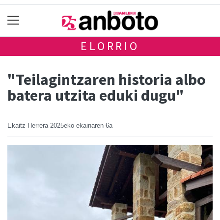
ELORRIO
"Teilagintzaren historia albo
batera utzita eduki dugu"
Ekaitz Herrera
2025eko ekainaren 6a