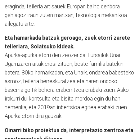
eraginda, teileria artisauek Europan baino denbora
gehiagoz iraun zuten martxan, teknologia mekanikoa
ailegatu arte.
Eta hamarkada batzuk geroago, zuek etorri zarete
teileriara, Solatsuko kideak.
Apurka-apurka etorri den zeozer da. Lursailok Unai
Ugarrizaren aitak erosi zituen, beste familia batekin
batera, 80ko hamarkadan, eta Unaik, ondarea babesteko
asmoz, teileria berreskuratzea eta haren ondoko
baserria goitik behera eraberritzea erabaki zuen. Asko
irakurri du, kontsulta eta bisita mordoa egin du han-
hemenka, eta 2019an inbertsioa egitea erabaki zuen.
Apurka etorri dira gauzak
.
Oinarri biko proiektua da, interpretazio zentroa eta
apartamentuak dituena.