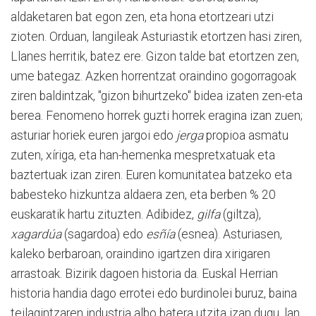
aldaketaren bat egon zen, eta hona etortzeari utzi
zioten. Orduan, langileak Asturiastik etortzen hasi ziren,
Llanes herritik, batez ere. Gizon talde bat etortzen zen,
ume bategaz. Azken horrentzat oraindino gogorragoak
ziren baldintzak, "gizon bihurtzeko" bidea izaten zen-eta
berea. Fenomeno horrek guzti horrek eragina izan zuen;
asturiar horiek euren jargoi edo
jerga
propioa asmatu
zuten, xíriga, eta han-hemenka mespretxatuak eta
baztertuak izan ziren. Euren komunitatea batzeko eta
babesteko hizkuntza aldaera zen, eta berben % 20
euskaratik hartu zituzten. Adibidez,
gilfa
(giltza),
xagardúa
(sagardoa) edo
esñía
(esnea). Asturiasen,
kaleko berbaroan, oraindino igartzen dira xirigaren
arrastoak. Bizirik dagoen historia da. Euskal Herrian
historia handia dago errotei edo burdinolei buruz, baina
teilagintzaren industria albo batera utzita izan dugu, lan