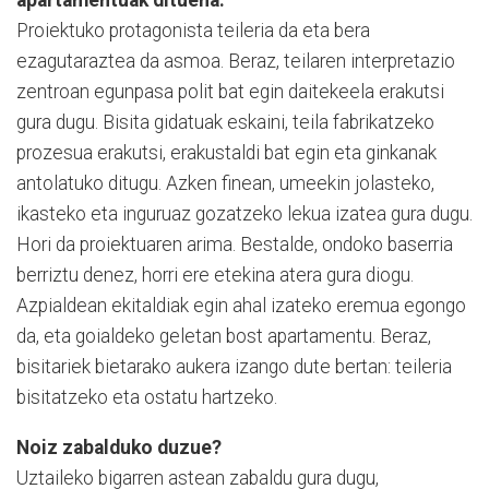
Proiektuko protagonista teileria da eta bera
ezagutaraztea da asmoa. Beraz, teilaren interpretazio
zentroan egunpasa polit bat egin daitekeela erakutsi
gura dugu. Bisita gidatuak eskaini, teila fabrikatzeko
prozesua erakutsi, erakustaldi bat egin eta ginkanak
antolatuko ditugu. Azken finean, umeekin jolasteko,
ikasteko eta inguruaz gozatzeko lekua izatea gura dugu.
Hori da proiektuaren arima. Bestalde, ondoko baserria
berriztu denez, horri ere etekina atera gura diogu.
Azpialdean ekitaldiak egin ahal izateko eremua egongo
da, eta goialdeko geletan bost apartamentu. Beraz,
bisitariek bietarako aukera izango dute bertan: teileria
bisitatzeko eta ostatu hartzeko.
Noiz zabalduko duzue?
Uztaileko bigarren astean zabaldu gura dugu,