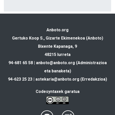
Anboto.org
Gertuko Koop S., Gizarte Ekimenekoa (Anboto)
Bixente Kapanaga, 9
48215 Iurreta
94-681 65 58 |
anboto@anboto.org
(Administrazioa
eta banaketa)
94-623 25 23 |
astekaria@anboto.org
(Erredakzioa)
Codesyntaxek garatua