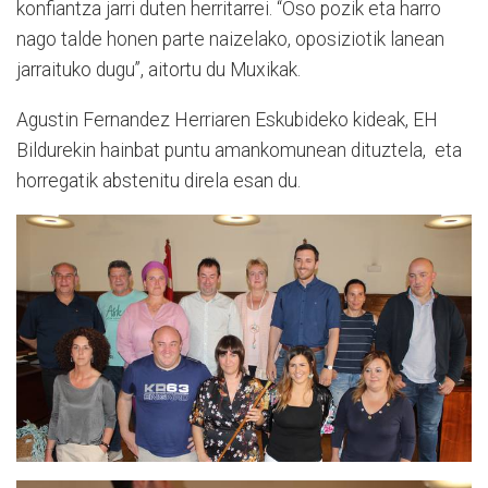
konfiantza jarri duten herritarrei. “
Oso pozik eta harro
nago talde honen parte naizelako, oposiziotik lanean
jarraituko dugu”, aitortu du Muxikak.
Agustin Fernandez Herriaren Eskubideko kideak, EH
Bildurekin hainbat puntu amankomunean dituztela, eta
horregatik abstenitu direla esan du.