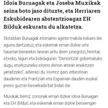
Idoia Buruagak eta Joseba Muxikak
seina boto jaso dituzte, eta Herriaren
Eskubidearen abstentzioagaz EH
Bilduk eskuratu du alkatetza.
Ekitaldian Buruagak elorriarrei aginte makila eskaini die
agurra dantzatuz, eta eskerrak eman dizkie urte
hauetan berarekin lanean aritu diren zinegotzi, herritar,
etxeko, lagun eta bidelagunei. “Denontzat gobernatuko
dugu, etorkizuneko elorrio denon artean eraikitzen
jarraitzeko”, adierazi du. Horrez gain, erbestean
daudenei eta Frantzian eta Espainian dauden euskal
preso guztiei besarkada bat bidali die.
Muxikak, berriz, zorionak eman dizkie Idoia Buruagari
eta EH Bilduri, eta eskerrak eman dizkie beraiengan