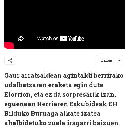
Entzun
Gaur arratsaldean agintaldi berrirako
udalbatzaren eraketa egin dute
Elorrion, eta ez da sorpresarik izan,
eguenean Herriaren Eskubideak EH
Bilduko Buruaga alkate izatea
ahalbidetuko zuela iragarri baizuen.