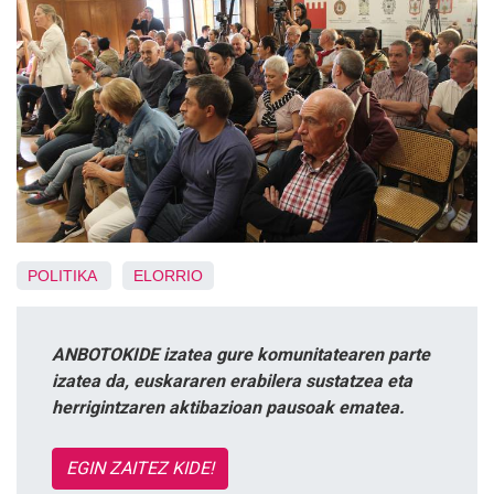
POLITIKA
ELORRIO
ANBOTOKIDE izatea gure komunitatearen parte
izatea da, euskararen erabilera sustatzea eta
herrigintzaren aktibazioan pausoak ematea.
EGIN ZAITEZ KIDE!