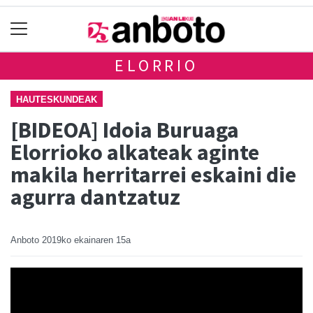
ELORRIO
HAUTESKUNDEAK
[BIDEOA] Idoia Buruaga
Elorrioko alkateak aginte
makila herritarrei eskaini die
agurra dantzatuz
Anboto
2019ko ekainaren 15a