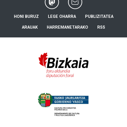
HONI BURUZ
LEGE OHARRA
PUBLIZITATEA
ARAUAK
HARREMANETARAKO
RSS