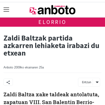
ELORRIO
Zaldi Baltzak partida
azkarren lehiaketa irabazi du
etxean
Anboto
2009ko ekainaren 25a
Entzun
Zaldi Baltza xake taldeak antolatuta,
zapatuan VIII. San Balentin Berrio-