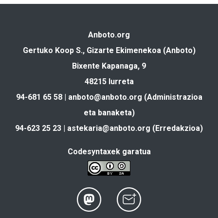
Anboto.org
Gertuko Koop S., Gizarte Ekimenekoa (Anboto)
Bixente Kapanaga, 9
48215 Iurreta
94-681 65 58 |
anboto@anboto.org
(Administrazioa
eta banaketa)
94-623 25 23 |
astekaria@anboto.org
(Erredakzioa)
Codesyntaxek garatua