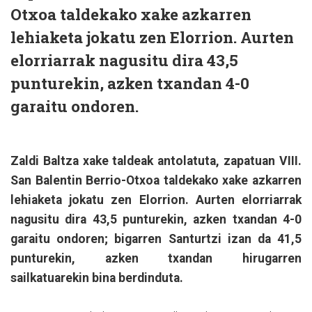
Otxoa taldekako xake azkarren
lehiaketa jokatu zen Elorrion. Aurten
elorriarrak nagusitu dira 43,5
punturekin, azken txandan 4-0
garaitu ondoren.
Zaldi Baltza xake taldeak antolatuta, zapatuan VIII.
San Balentin Berrio-Otxoa taldekako xake azkarren
lehiaketa jokatu zen Elorrion. Aurten elorriarrak
nagusitu dira 43,5 punturekin, azken txandan 4-0
garaitu ondoren; bigarren Santurtzi izan da 41,5
punturekin, azken txandan hirugarren
sailkatuarekin bina berdinduta.