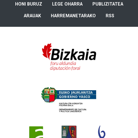
HONI BURUZ
LEGE OHARRA
PUBLIZITATEA
ARAUAK
HARREMANETARAKO
RSS