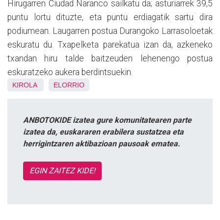
Hirugarren Ciudad Naranco sailkatu da; asturiarrek 39,5
puntu lortu dituzte, eta puntu erdiagatik sartu dira
podiumean. Laugarren postua Durangoko Larrasoloetak
eskuratu du. Txapelketa parekatua izan da, azkeneko
txandan hiru talde baitzeuden lehenengo postua
eskuratzeko aukera berdintsuekin.
KIROLA
ELORRIO
ANBOTOKIDE izatea gure komunitatearen parte
izatea da, euskararen erabilera sustatzea eta
herrigintzaren aktibazioan pausoak ematea.
EGIN ZAITEZ KIDE!