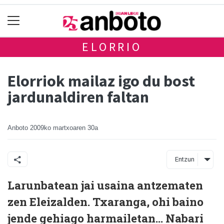
ELORRIO
Elorriok mailaz igo du bost
jardunaldiren faltan
Anboto
2009ko martxoaren 30a
Entzun
Larunbatean jai usaina antzematen
zen Eleizalden. Txaranga, ohi baino
jende gehiago harmailetan… Nabari