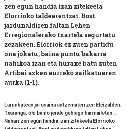
zen egun handia izan zitekeela
Elorrioko taldearentzat. Bost
jardunaldiren faltan Lehen
Erregionalerako txartela segurtatu
zezakeen. Elorriok ez zuen partidu
ona jokatu, baina puntu bakarra
nahikoa izan eta huraxe batu zuten
Artibai azken aurreko sailkatuaren
aurka (1-1).
Larunbatean jai usaina antzematen zen Eleizalden.
Txaranga, ohi baino jende gehiago harmailetan…
Nabari zen egun handia izan zitekeela Elorrioko
taldearentzat. Bost jardunaldiren faltan Lehen