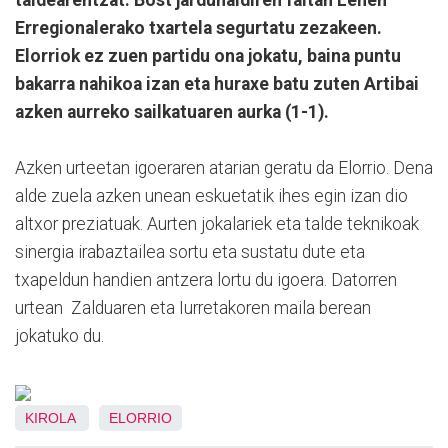
Erregionalerako txartela segurtatu zezakeen.
Elorriok ez zuen partidu ona jokatu, baina puntu
bakarra nahikoa izan eta huraxe batu zuten Artibai
azken aurreko sailkatuaren aurka (1-1).
Azken urteetan igoeraren atarian geratu da Elorrio. Dena
alde zuela azken unean eskuetatik ihes egin izan dio
altxor preziatuak. Aurten jokalariek eta talde teknikoak
sinergia irabaztailea sortu eta sustatu dute eta
txapeldun handien antzera lortu du igoera. Datorren
urtean Zalduaren eta Iurretakoren maila berean
jokatuko du.
KIROLA
ELORRIO