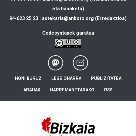
eta banaketa)
94-623 25 23 |
astekaria@anboto.org
(Erredakzioa)
Codesyntaxek garatua
HONI BURUZ
LEGE OHARRA
PUBLIZITATEA
ARAUAK
HARREMANETARAKO
RSS