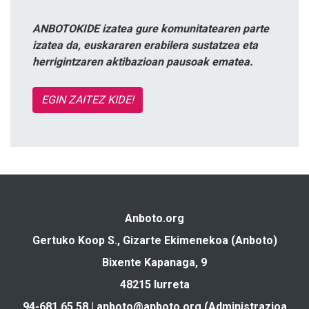
ANBOTOKIDE izatea gure komunitatearen parte
izatea da, euskararen erabilera sustatzea eta
herrigintzaren aktibazioan pausoak ematea.
EGIN ZAITEZ KIDE!
Anboto.org
Gertuko Koop S., Gizarte Ekimenekoa (Anboto)
Bixente Kapanaga, 9
48215 Iurreta
94-681 65 58 |
anboto@anboto.org
(Administrazioa