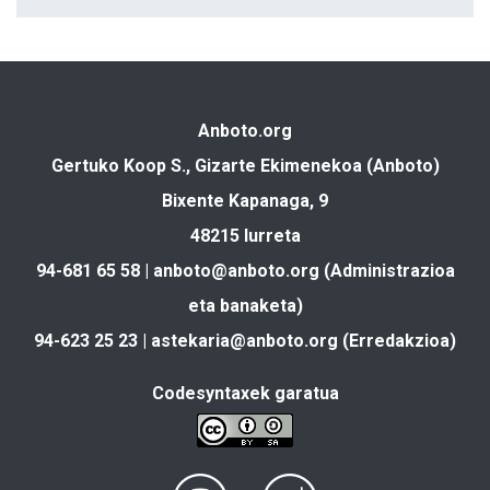
Anboto.org
Gertuko Koop S., Gizarte Ekimenekoa (Anboto)
Bixente Kapanaga, 9
48215 Iurreta
94-681 65 58 |
anboto@anboto.org
(Administrazioa
eta banaketa)
94-623 25 23 |
astekaria@anboto.org
(Erredakzioa)
Codesyntaxek garatua