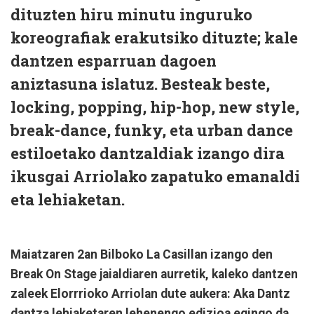
dituzten hiru minutu inguruko
koreografiak erakutsiko dituzte; kale
dantzen esparruan dagoen
aniztasuna islatuz. Besteak beste,
locking, popping, hip-hop, new style,
break-dance, funky, eta urban dance
estiloetako dantzaldiak izango dira
ikusgai Arriolako zapatuko emanaldi
eta lehiaketan.
Maiatzaren 2an Bilboko La Casillan izango den
Break On Stage jaialdiaren aurretik, kaleko dantzen
zaleek Elorrrioko Arriolan dute aukera: Aka Dantz
dantza lehiaketaren lehenengo edizioa egingo da