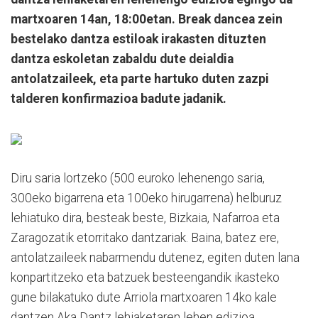
martxoaren 14an, 18:00etan. Break dancea zein
bestelako dantza estiloak irakasten dituzten
dantza eskoletan zabaldu dute deialdia
antolatzaileek, eta parte hartuko duten zazpi
talderen konfirmazioa badute jadanik.
Diru saria lortzeko (500 euroko lehenengo saria,
300eko bigarrena eta 100eko hirugarrena) helburuz
lehiatuko dira, besteak beste, Bizkaia, Nafarroa eta
Zaragozatik etorritako dantzariak. Baina, batez ere,
antolatzaileek nabarmendu dutenez, egiten duten lana
konpartitzeko eta batzuek besteengandik ikasteko
gune bilakatuko dute Arriola martxoaren 14ko kale
dantzen Aka Dantz lehiaketaren lehen edizioa.