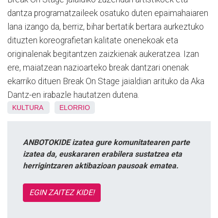
dantza programatzaileek osatuko duten epaimahaiaren
lana izango da, berriz, bihar bertatik bertara aurkeztuko
dituzten koreografietan kalitate onenekoak eta
originalenak begitantzen zaizkienak aukeratzea. Izan
ere, maiatzean nazioarteko break dantzari onenak
ekarriko dituen Break On Stage jaialdian arituko da Aka
Dantz-en irabazle hautatzen dutena.
KULTURA
ELORRIO
ANBOTOKIDE izatea gure komunitatearen parte
izatea da, euskararen erabilera sustatzea eta
herrigintzaren aktibazioan pausoak ematea.
EGIN ZAITEZ KIDE!