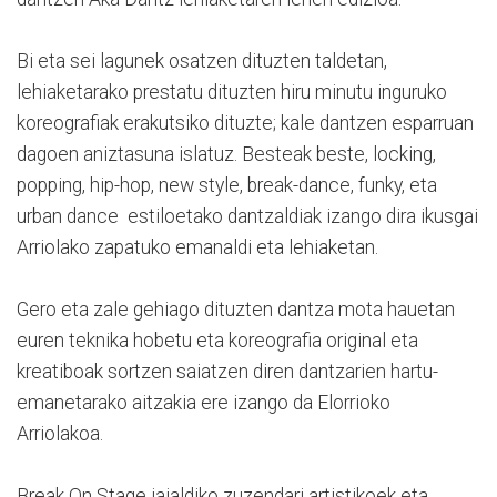
Bi eta sei lagunek osatzen dituzten taldetan,
lehiaketarako prestatu dituzten hiru minutu inguruko
koreografiak erakutsiko dituzte; kale dantzen esparruan
dagoen aniztasuna islatuz. Besteak beste, locking,
popping, hip-hop, new style, break-dance, funky, eta
urban dance estiloetako dantzaldiak izango dira ikusgai
Arriolako zapatuko emanaldi eta lehiaketan.
Gero eta zale gehiago dituzten dantza mota hauetan
euren teknika hobetu eta koreografia original eta
kreatiboak sortzen saiatzen diren dantzarien hartu-
emanetarako aitzakia ere izango da Elorrioko
Arriolakoa.
Break On Stage jaialdiko zuzendari artistikoek eta