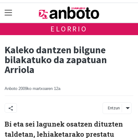
ELORRIO
Kaleko dantzen bilgune
bilakatuko da zapatuan
Arriola
Anboto
2009ko martxoaren 12a
Entzun
Bi eta sei lagunek osatzen dituzten
taldetan, lehiaketarako prestatu