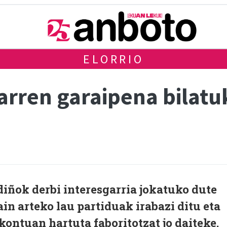
ELORRIO
rren garaipena bilatuk
diñok derbi interesgarria jokatuko dute
ain arteko lau partiduak irabazi ditu eta
kontuan hartuta faboritotzat jo daiteke.