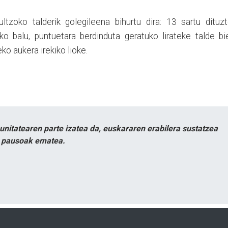
ltzoko talderik golegileena bihurtu dira: 13 sartu dituz
ko balu, puntuetara berdinduta geratuko lirateke talde bi
eko aukera irekiko lioke.
itatearen parte izatea da, euskararen erabilera sustatzea
n pausoak ematea.