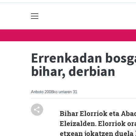
Errenkadan bosga
bihar, derbian
Anboto
2008ko urriaren 31
Bihar Elorriok eta Aba
Eleizalden. Elorriok or
etxean jokatzen duela 