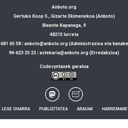
Anboto.org
Gertuko Koop S., Gizarte Ekimenekoa (Anboto)
Bixente Kapanaga, 9
48215 Iurreta
-681 65 58 |
anboto@anboto.org
(Administrazioa eta banake
94-623 25 23 |
astekaria@anboto.org
(Erredakzioa)
Codesyntaxek garatua
LEGE OHARRA
PUBLIZITATEA
ARAUAK
HARREMANE