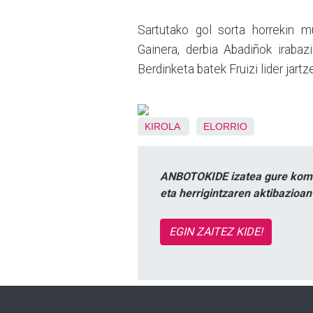
Sartutako gol sorta horrekin mu
Gainera, derbia Abadiñok irabazi
Berdinketa batek Fruizi lider jartz
KIROLA
ELORRIO
ANBOTOKIDE izatea gure komun
eta herrigintzaren aktibazioa
EGIN ZAITEZ KIDE!