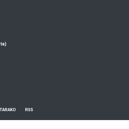
ta)
TARAKO
RSS