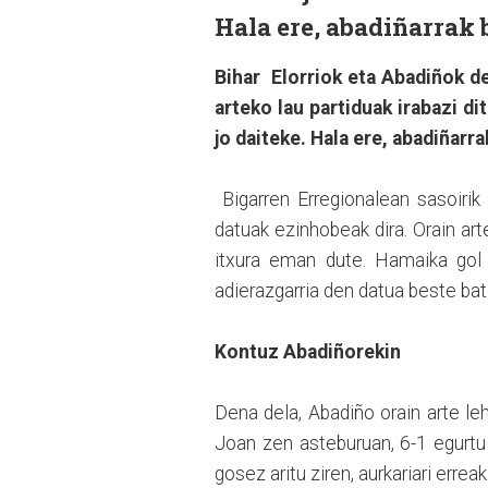
Hala ere, abadiñarrak 
Bihar Elorriok eta Abadiñok de
arteko lau partiduak irabazi d
jo daiteke. Hala ere, abadiñarr
Bigarren Erregionalean sasoirik 
datuak ezinhobeak dira. Orain ar
itxura eman dute. Hamaika gol e
adierazgarria den datua beste bat 
Kontuz Abadiñorekin
Dena dela, Abadiño orain arte le
Joan zen asteburuan, 6-1 egurt
gosez aritu ziren, aurkariari err