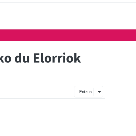
o du Elorriok
Entzun