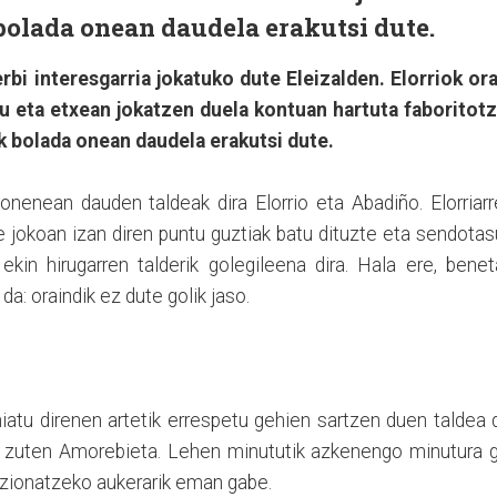
bolada onean daudela erakutsi dute.
rbi interesgarria jokatuko dute Eleizalden. Elorriok ora
itu eta etxean jokatzen duela kontuan hartuta faboritotz
ak bolada onean daudela erakutsi dute.
onenean dauden taldeak dira Elorrio eta Abadiño. Elorriar
te jokoan izan diren puntu guztiak batu dituzte eta sendota
kin hirugarren talderik golegileena dira. Hala ere, bene
da: oraindik ez dute golik jaso.
hiatu direnen artetik errespetu gehien sartzen duen taldea 
u zuten Amorebieta. Lehen minututik azkenengo minutura g
eakzionatzeko aukerarik eman gabe.