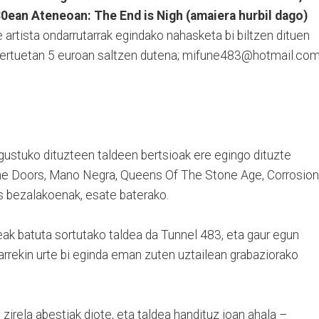
0ean Ateneoan: The End is Nigh (amaiera hurbil dago)
e artista ondarrutarrak egindako nahasketa bi biltzen dituen
tzertuetan 5 euroan saltzen dutena; mifune483@hotmail.co
gustuko dituzteen taldeen bertsioak ere egingo dituzte
he Doors, Mano Negra, Queens Of The Stone Age, Corrosion
s bezalakoenak, esate baterako.
ak batuta sortutako taldea da Tunnel 483, eta gaur egun
arrekin urte bi eginda eman zuten uztailean grabaziorako
zirela abestiak diote, eta taldea handituz joan ahala –