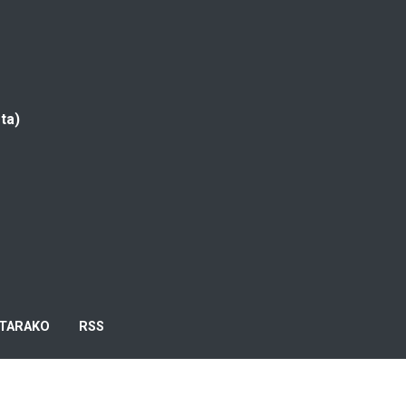
ta)
TARAKO
RSS