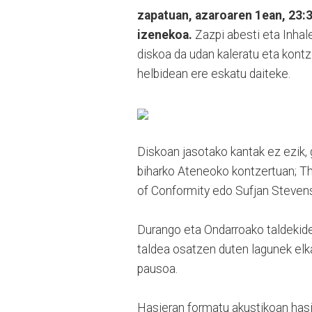
zapatuan, azaroaren 1ean, 23:3
izenekoa.
Zazpi abesti eta Inhal
diskoa da udan kaleratu eta kon
helbidean ere eskatu daiteke.
Diskoan jasotako kantak ez ezik, 
biharko Ateneoko kontzertuan; T
of Conformity edo Sufjan Steven
Durango eta Ondarroako taldekide
taldea osatzen duten lagunek elk
pausoa.
Hasieran formatu akustikoan hasi 