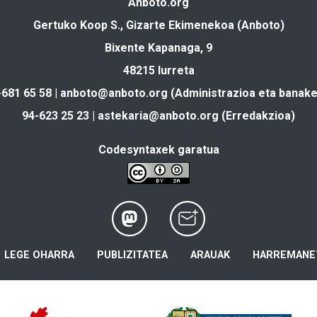
Anboto.org
Gertuko Koop S., Gizarte Ekimenekoa (Anboto)
Bixente Kapanaga, 9
48215 Iurreta
-681 65 58 |
anboto@anboto.org
(Administrazioa eta banake
94-623 25 23 |
astekaria@anboto.org
(Erredakzioa)
Codesyntaxek garatua
LEGE OHARRA
PUBLIZITATEA
ARAUAK
HARREMANE