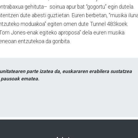
kontrabaxua gehituta– soinua apur bat “gogortu” egin dutela.
antentzen dute abesti guztietan. Euren berbetan, “musika ilun
ai entzuteko moduakoa” egiten omen dute Tunnel 483koek.
a Tom Jones-enak egiteko aproposa” dela euren musika.
Ateneoan entzutekoa da gonbita.
itatearen parte izatea da, euskararen erabilera sustatzea
n pausoak ematea.