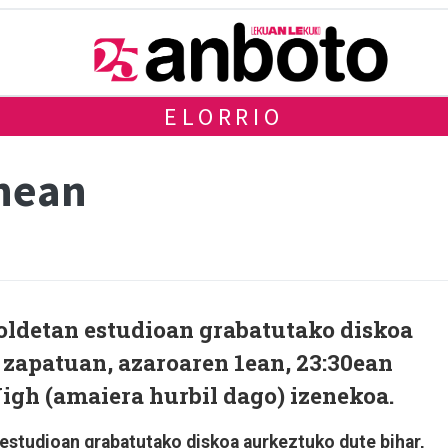
ELORRIO
enean
toldetan estudioan grabatutako diskoa
 zapatuan, azaroaren 1ean, 23:30ean
igh (amaiera hurbil dago) izenekoa.
estudioan grabatutako diskoa aurkeztuko dute bihar,