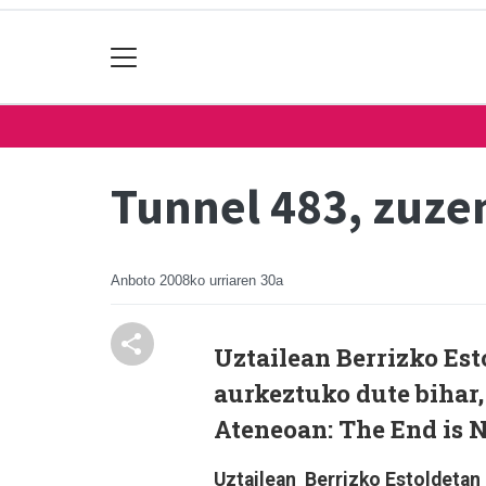
Tunnel 483, zuz
Anboto
2008ko urriaren 30a
Uztailean Berrizko Es
aurkeztuko dute bihar,
Ateneoan: The End is N
Uztailean Berrizko Estoldetan 