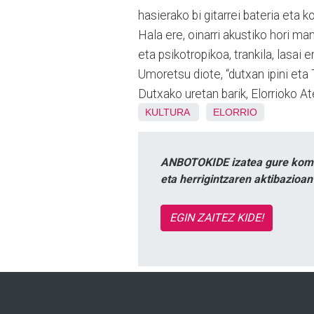
hasierako bi gitarrei bateria eta 
Hala ere, oinarri akustiko hori m
eta psikotropikoa, trankila, las
Umoretsu diote, “dutxan ipini et
Dutxako uretan barik, Elorrioko 
KULTURA
ELORRIO
ANBOTOKIDE izatea gure komun
eta herrigintzaren aktibazioa
EGIN ZAITEZ KIDE!