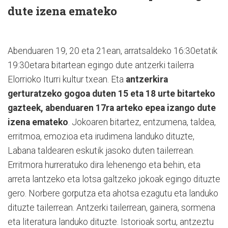
dute izena emateko
Abenduaren 19, 20 eta 21ean, arratsaldeko 16:30etatik
19:30etara bitartean egingo dute antzerki tailerra
Elorrioko Iturri kultur txean. Eta
antzerkira
gerturatzeko gogoa duten 15 eta 18 urte bitarteko
gazteek, abenduaren 17ra arteko epea izango dute
izena emateko
. Jokoaren bitartez, entzumena, taldea,
erritmoa, emozioa eta irudimena landuko dituzte,
Labana taldearen eskutik jasoko duten tailerrean.
Erritmora hurreratuko dira lehenengo eta behin, eta
arreta lantzeko eta lotsa galtzeko jokoak egingo dituzte
gero. Norbere gorputza eta ahotsa ezagutu eta landuko
dituzte tailerrean. Antzerki tailerrean, gainera, sormena
eta literatura landuko dituzte. Istorioak sortu, antzeztu