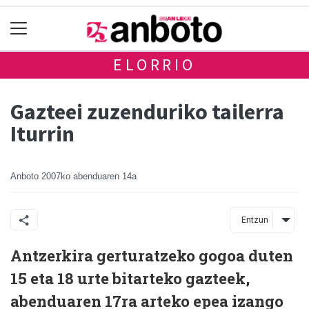
ELORRIO
Gazteei zuzenduriko tailerra
Iturrin
Anboto
2007ko abenduaren 14a
Entzun
Antzerkira gerturatzeko gogoa duten
15 eta 18 urte bitarteko gazteek,
abenduaren 17ra arteko epea izango