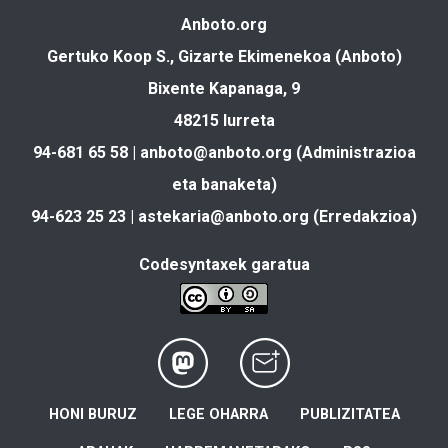
Anboto.org
Gertuko Koop S., Gizarte Ekimenekoa (Anboto)
Bixente Kapanaga, 9
48215 Iurreta
94-681 65 58 |
anboto@anboto.org
(Administrazioa
eta banaketa)
94-623 25 23 |
astekaria@anboto.org
(Erredakzioa)
Codesyntaxek garatua
HONI BURUZ
LEGE OHARRA
PUBLIZITATEA