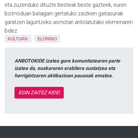
eta zuzenduko dituzte besteak beste gazteek, euren
bizimoduan baliagarri gertatuko zaizkien gaitasunak
garatzen laguntzeko asmotan antolatutako ekimenaren
bidez.
KULTURA
ELORRIO
ANBOTOKIDE izatea gure komunitatearen parte
izatea da, euskararen erabilera sustatzea eta
herrigintzaren aktibazioan pausoak ematea.
EGIN ZAITEZ KIDE!