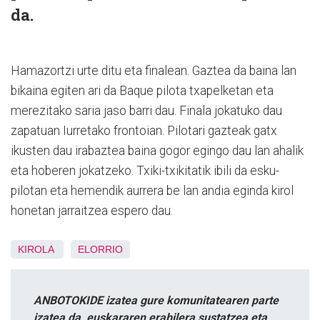
da.
Hamazortzi urte ditu eta finalean. Gaztea da baina lan
bikaina egiten ari da Baque pilota txapelketan eta
merezitako saria jaso barri dau. Finala jokatuko dau
zapatuan Iurretako frontoian. Pilotari gazteak gatx
ikusten dau irabaztea baina gogor egingo dau lan ahalik
eta hoberen jokatzeko. Txiki-txikitatik ibili da esku-
pilotan eta hemendik aurrera be lan andia eginda kirol
honetan jarraitzea espero dau.
KIROLA
ELORRIO
ANBOTOKIDE izatea gure komunitatearen parte
izatea da, euskararen erabilera sustatzea eta