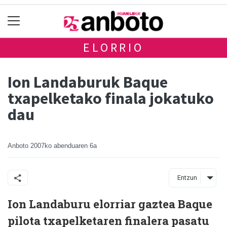
ELORRIO
Ion Landaburuk Baque
txapelketako finala jokatuko
dau
Anboto
2007ko abenduaren 6a
Entzun
Ion Landaburu elorriar gaztea Baque
pilota txapelketaren finalera pasatu