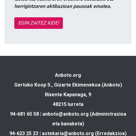
herrigintzaren aktibazioan pausoak ematea.
EGIN ZAITEZ KIDE!
Anboto.org
Gertuko Koop S., Gizarte Ekimenekoa (Anboto)
Bixente Kapanaga, 9
48215 Iurreta
94-681 65 58 |
anboto@anboto.org
(Administrazioa
eta banaketa)
94-623 25 23 |
astekaria@anboto.org
(Erredakzioa)