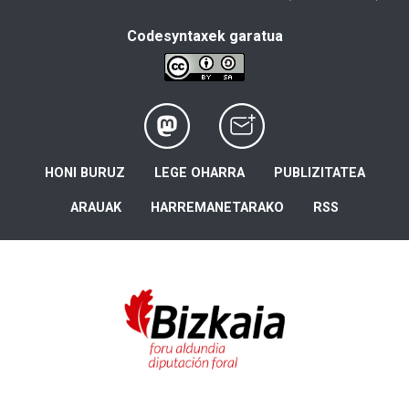
Codesyntaxek garatua
HONI BURUZ
LEGE OHARRA
PUBLIZITATEA
ARAUAK
HARREMANETARAKO
RSS