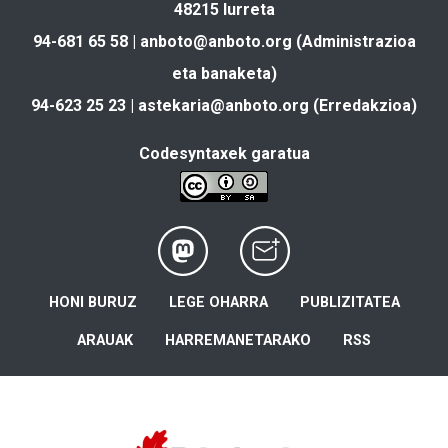
48215 Iurreta
94-681 65 58 |
anboto@anboto.org
(Administrazioa
eta banaketa)
94-623 25 23 |
astekaria@anboto.org
(Erredakzioa)
Codesyntaxek garatua
HONI BURUZ
LEGE OHARRA
PUBLIZITATEA
ARAUAK
HARREMANETARAKO
RSS