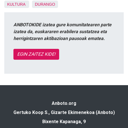
KULTURA
DURANGO
ANBOTOKIDE izatea gure komunitatearen parte
izatea da, euskararen erabilera sustatzea eta
herrigintzaren aktibazioan pausoak ematea.
EGIN ZAITEZ KIDE!
Anboto.org
Gertuko Koop S., Gizarte Ekimenekoa (Anboto)
Bixente Kapanaga, 9