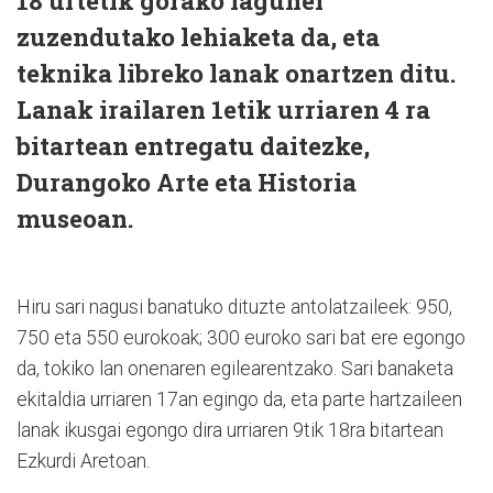
18 urtetik gorako lagunei
zuzendutako lehiaketa da, eta
teknika libreko lanak onartzen ditu.
Lanak irailaren 1etik urriaren 4 ra
bitartean entregatu daitezke,
Durangoko Arte eta Historia
museoan.
Hiru sari nagusi banatuko dituzte antolatzaileek: 950,
750 eta 550 eurokoak; 300 euroko sari bat ere egongo
da, tokiko lan onenaren egilearentzako. Sari banaketa
ekitaldia urriaren 17an egingo da, eta parte hartzaileen
lanak ikusgai egongo dira urriaren 9tik 18ra bitartean
Ezkurdi Aretoan.