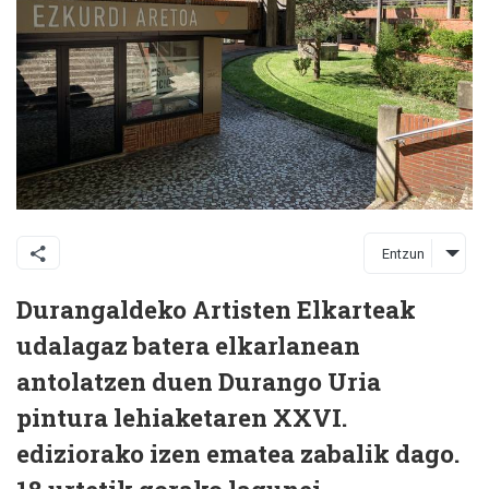
Entzun
Durangaldeko Artisten Elkarteak
udalagaz batera elkarlanean
antolatzen duen Durango Uria
pintura lehiaketaren XXVI.
ediziorako izen ematea zabalik dago.