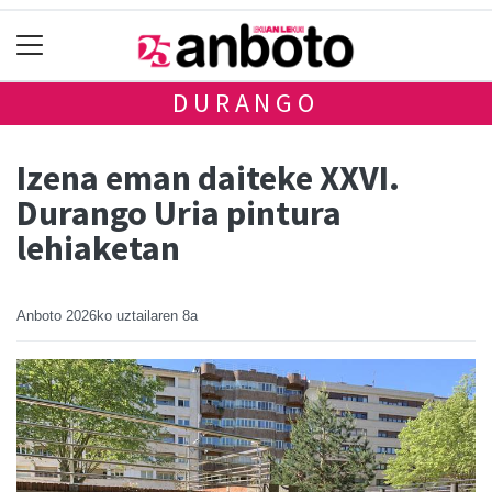
DURANGO
Izena eman daiteke XXVI.
Durango Uria pintura
lehiaketan
Anboto
2026ko uztailaren 8a