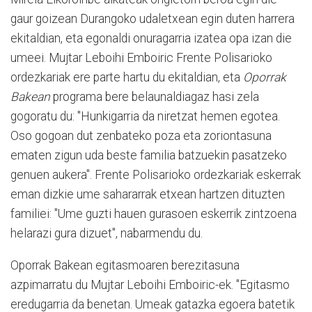
gaur goizean Durangoko udaletxean egin duten harrera
ekitaldian, eta egonaldi onuragarria izatea opa izan die
umeei. Mujtar Leboihi Emboiric Frente Polisarioko
ordezkariak ere parte hartu du ekitaldian, eta
Oporrak
Bakean
programa bere belaunaldiagaz hasi zela
gogoratu du: "Hunkigarria da niretzat hemen egotea.
Oso gogoan dut zenbateko poza eta zoriontasuna
ematen zigun uda beste familia batzuekin pasatzeko
genuen aukera". Frente Polisarioko ordezkariak eskerrak
eman dizkie ume sahararrak etxean hartzen dituzten
familiei: "Ume guzti hauen gurasoen eskerrik zintzoena
helarazi gura dizuet", nabarmendu du.
Oporrak Bakean egitasmoaren berezitasuna
azpimarratu du Mujtar Leboihi Emboiric-ek. "Egitasmo
eredugarria da benetan. Umeak gatazka egoera batetik