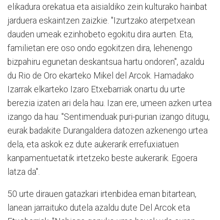
elikadura orekatua eta aisialdiko zein kulturako hainbat
jarduera eskaintzen zaizkie. "Izurtzako aterpetxean
dauden umeak ezinhobeto egokitu dira aurten. Eta,
familietan ere oso ondo egokitzen dira, lehenengo
bizpahiru egunetan deskantsua hartu ondoren", azaldu
du Rio de Oro ekarteko Mikel del Arcok. Hamadako
Izarrak elkarteko Izaro Etxebarriak onartu du urte
berezia izaten ari dela hau. Izan ere, umeen azken urtea
izango da hau: "Sentimenduak puri-purian izango ditugu,
eurak badakite Durangaldera datozen azkenengo urtea
dela, eta askok ez dute aukerarik errefuxiatuen
kanpamentuetatik irtetzeko beste aukerarik. Egoera
latza da".
50 urte dirauen gatazkari irtenbidea eman bitartean,
lanean jarraituko dutela azaldu dute Del Arcok eta