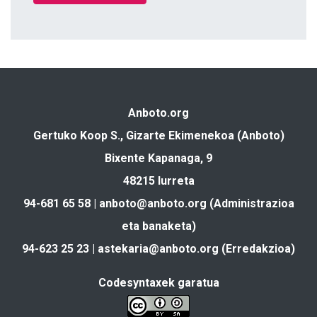
Anboto.org
Gertuko Koop S., Gizarte Ekimenekoa (Anboto)
Bixente Kapanaga, 9
48215 Iurreta
94-681 65 58 |
anboto@anboto.org
(Administrazioa
eta banaketa)
94-623 25 23 |
astekaria@anboto.org
(Erredakzioa)
Codesyntaxek garatua