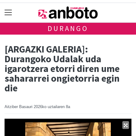
DURANGO
[ARGAZKI GALERIA]:
Durangoko Udalak uda
igarotzera etorri diren ume
sahararrei ongietorria egin
die
Aitziber Basauri
2026ko uztailaren 8a