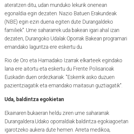
ateratzen ditu, udan munduko lekurik onenean
egonaldia egin dezaten. Nazio Batuen Erakundeak
(NBE) egin ezin duena egiten dute Durangaldeko
familiek". Ume sahararrek uda bakean igari ahal izan
dezaten, Durangoko Udalak Oporrak Bakean programari
emandako laguntza ere eskertu du.
Rio de Oro eta Hamadako Izarrak elkarteek egindako
lana ere aitortu eta eskertu du Frente Polisarioak
Euskadin duen ordezkariak. "Eskerrik asko duzuen
pazientziagatik eta emandako maitasun guztiagatik".
Uda, baldintza egokietan
Ekainaren bukaeran heldu ziren ume sahararrak
Durangaldera.Udako oporraldiak baldintza egokiagoetan
igarotzeko aukera dute hemen. Arreta medikoa,