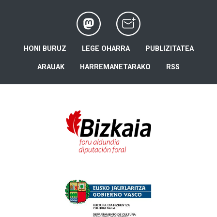
HONI BURUZ
LEGE OHARRA
PUBLIZITATEA
ARAUAK
HARREMANETARAKO
RSS