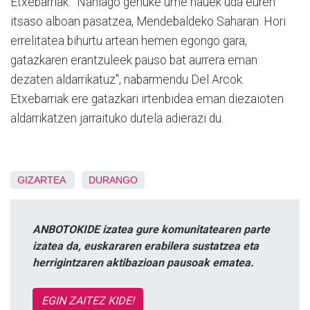
Etxebarriak. "Nahiago genuke ume hauek uda euren
itsaso alboan pasatzea, Mendebaldeko Saharan. Hori
errelitatea bihurtu artean hemen egongo gara,
gatazkaren erantzuleek pauso bat aurrera eman
dezaten aldarrikatuz", nabarmendu Del Arcok.
Etxebarriak ere gatazkari irtenbidea eman diezaioten
aldarrikatzen jarraituko dutela adierazi du.
GIZARTEA
DURANGO
ANBOTOKIDE izatea gure komunitatearen parte
izatea da, euskararen erabilera sustatzea eta
herrigintzaren aktibazioan pausoak ematea.
EGIN ZAITEZ KIDE!