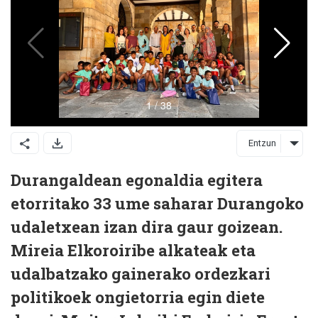
Entzun
Durangaldean egonaldia egitera
etorritako 33 ume saharar Durangoko
udaletxean izan dira gaur goizean.
Mireia Elkoroiribe alkateak eta
udalbatzako gainerako ordezkari
politikoek ongietorria egin diete