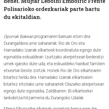
denei. Mujtar Leboihi Emboiric Frente
Polisarioko ordezkariak parte hartu
du ekitaldian.
Oporrak Bakean
programaren barruan etorri dira
Durangaldera ume sahararrak. Rio de Oro eta
Hamadako Izarrak elkarteek koordinatuta egingo dute
egonaldia eskualdean: Izurtzako aterpetxean bederatzi
umek igaroko dute uda, eta eskualdeko hainbat familien
etxeetan beste zortzik. Horiek Rio de Oro elkartearen
bitartez heldu dira. Hamadako Izarrak elkartearen
bitartez iritsitako ume sahararrek Olazarko aterpetxean
egingo dute egonaldia, Zaldibarren. Bi elkarteekin
lankidetza-hitzarmena du Durangoko Udalak.
Mireia Elkoroiribe alkateak ongietorri beroa egin die