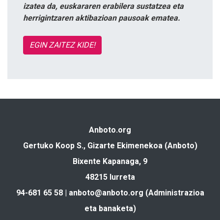
izatea da, euskararen erabilera sustatzea eta
herrigintzaren aktibazioan pausoak ematea.
EGIN ZAITEZ KIDE!
Anboto.org
Gertuko Koop S., Gizarte Ekimenekoa (Anboto)
Bixente Kapanaga, 9
48215 Iurreta
94-681 65 58 |
anboto@anboto.org
(Administrazioa
eta banaketa)