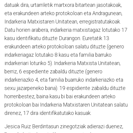
datuak dira, urtarriletik martxora bitartean jasotakoak,
eta erakundeen arteko protokoloan eta Andragunean,
Indarkeria Matxistaren Unitatean, erregistratutakoak.
Datu horien arabera, indarkeria matxistagaz lotutako 17
kasu identifikatu dituzte Durangon. Euretatik 13
erakundeen arteko protokoloan salatu dituzte (genero
indarkeriagaz lotutako 8 kasu eta familia barruko
indarkeriari loturiko 5). Indarkeria Matxista Unitatean,
berriz, 6 espediente zabaldu dituzte (genero
indarkeriazko 4, eta familia buarruko indarkeriazko eta
sexu jazarpeneko bana). 19 espidiente zabaldu dituzte
horrenbestez, baina kasu bi bai erakundeen arteko
protokoloan bai Indarkeria Matxistaren Unitatean salatu
direnez, 17 dira identifikatutako kasuak.
Jesica Ruiz Berdintasun zinegotziak adierazi duenez,