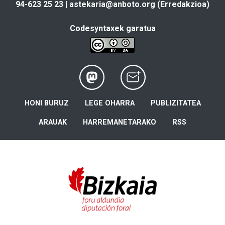
94-623 25 23 |
astekaria@anboto.org
(Erredakzioa)
Codesyntaxek garatua
HONI BURUZ
LEGE OHARRA
PUBLIZITATEA
ARAUAK
HARREMANETARAKO
RSS