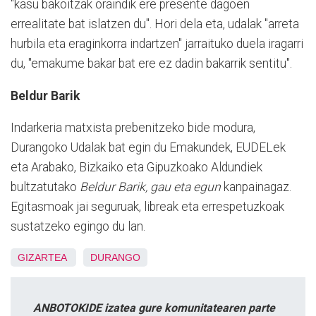
"kasu bakoitzak oraindik ere presente dagoen
errealitate bat islatzen du". Hori dela eta, udalak "arreta
hurbila eta eraginkorra indartzen" jarraituko duela iragarri
du, "emakume bakar bat ere ez dadin bakarrik sentitu".
Beldur Barik
Indarkeria matxista prebenitzeko bide modura,
Durangoko Udalak bat egin du Emakundek, EUDELek
eta Arabako, Bizkaiko eta Gipuzkoako Aldundiek
bultzatutako
Beldur Barik, gau eta egun
kanpainagaz.
Egitasmoak jai seguruak, libreak eta errespetuzkoak
sustatzeko egingo du lan.
GIZARTEA
DURANGO
ANBOTOKIDE izatea gure komunitatearen parte