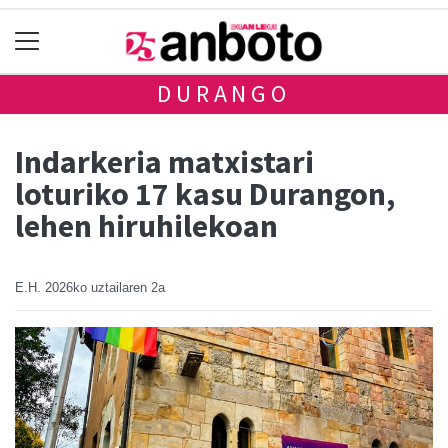
DURANGO
Indarkeria matxistari
loturiko 17 kasu Durangon,
lehen hiruhilekoan
E.H.
2026ko uztailaren 2a