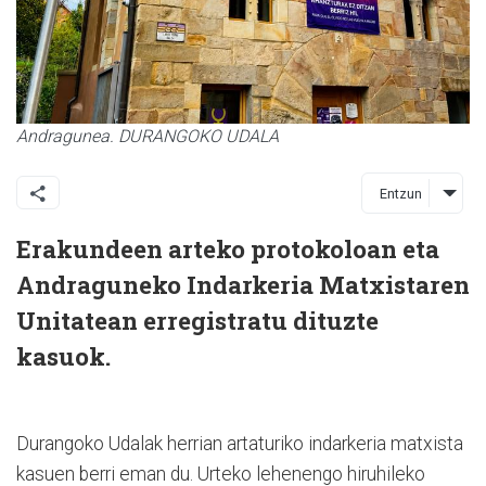
Andragunea. DURANGOKO UDALA
Entzun
Erakundeen arteko protokoloan eta
Andraguneko Indarkeria Matxistaren
Unitatean erregistratu dituzte
kasuok.
Durangoko Udalak herrian artaturiko indarkeria matxista
kasuen berri eman du. Urteko lehenengo hiruhileko