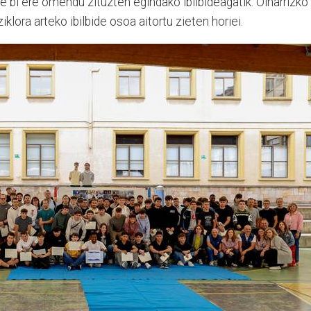
le bi ere omendu zituzten egindako ibilbideagatik. Oinarrizko
klora arteko ibilbide osoa aitortu zieten horiei.