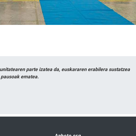
itatearen parte izatea da, euskararen erabilera sustatzea
n pausoak ematea.
Anboto.org