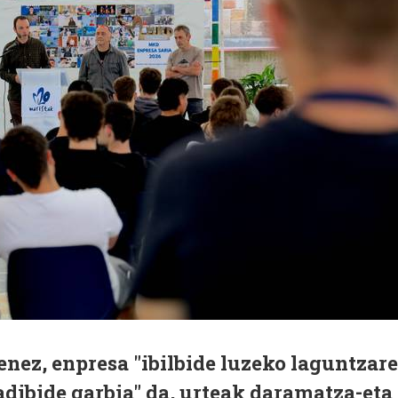
nez, enpresa "ibilbide luzeko laguntzar
adibide garbia" da, urteak daramatza-eta