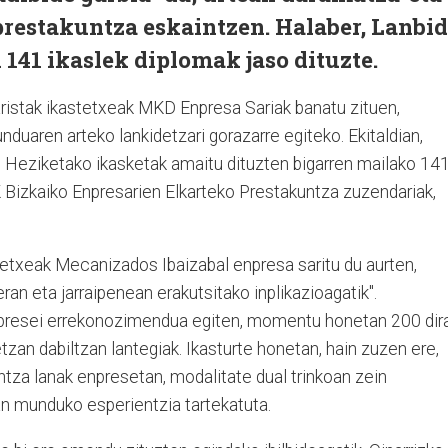
prestakuntza eskaintzen. Halaber, Lanbi
141 ikaslek diplomak jaso dituzte.
ristak ikastetxeak
MKD Enpresa Sariak banatu zituen,
duaren arteko lankidetzari gorazarre egiteko. Ekitaldian,
 Heziketako ikasketak amaitu dituzten bigarren mailako 14
K Bizkaiko Enpresarien Elkarteko Prestakuntza zuzendariak,
tetxeak
Mecanizados Ibaizabal
enpresa saritu du aurten,
ran eta jarraipenean erakutsitako inplikazioagatik".
presei errekonozimendua egiten, momentu honetan 200 dir
zan dabiltzan lantegiak. Ikasturte honetan, hain zuzen ere,
ntza lanak enpresetan, modalitate dual trinkoan zein
lan munduko esperientzia tartekatuta.