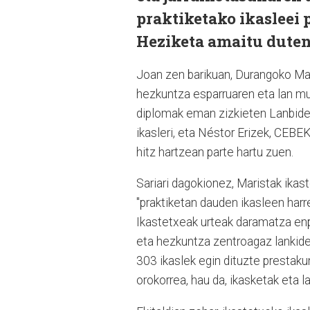
praktiketako ikasleei 
Heziketa amaitu duten 
Joan zen barikuan, Durangoko Ma
hezkuntza esparruaren eta lan mun
diplomak eman zizkieten Lanbide
ikasleri, eta Néstor Erizek, CEBE
hitz hartzean parte hartu zuen.
Sariari dagokionez,
Maristak ikas
"praktiketan dauden ikasleen harre
Ikastetxeak urteak daramatza en
eta hezkuntza zentroagaz lankidet
303 ikaslek egin dituzte prestaku
orokorrea, hau da, ikasketak eta 