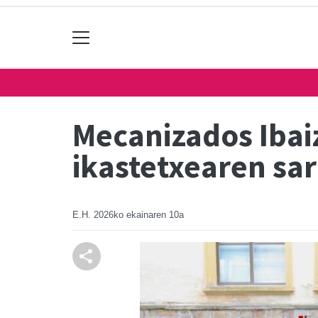
Mecanizados Ibai
ikastetxearen sar
E.H.
2026ko ekainaren 10a