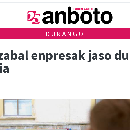
DURANGO
zabal enpresak jaso du
ia