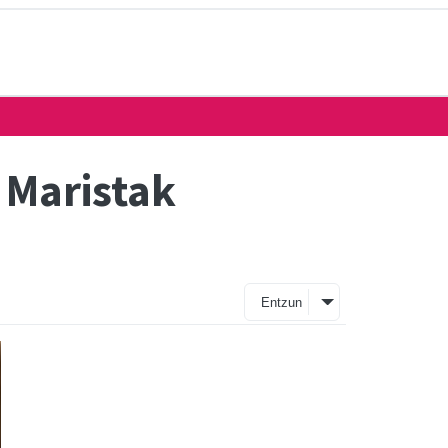
 Maristak
Entzun