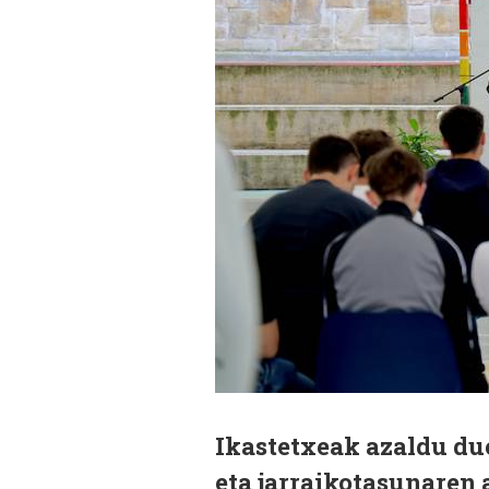
Ikastetxeak azaldu due
eta jarraikotasunaren 