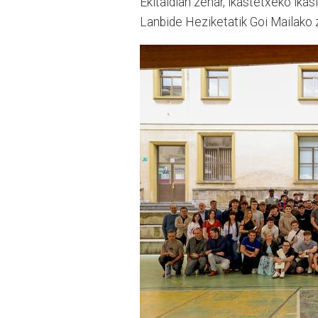
Ekitaldian zehar, ikastetxeko ikas
Lanbide Heziketatik Goi Mailako zi