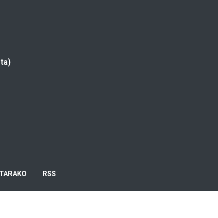
ta)
TARAKO
RSS