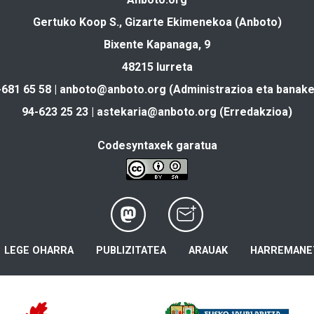
Gertuko Koop S., Gizarte Ekimenekoa (Anboto)
Bixente Kapanaga, 9
48215 Iurreta
-681 65 58 |
anboto@anboto.org
(Administrazioa eta banake
94-623 25 23 |
astekaria@anboto.org
(Erredakzioa)
Codesyntaxek garatua
LEGE OHARRA
PUBLIZITATEA
ARAUAK
HARREMANE