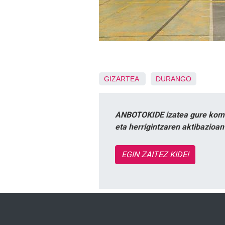
GIZARTEA
DURANGO
ANBOTOKIDE izatea gure komun
eta herrigintzaren aktibazioa
EGIN ZAITEZ KIDE!