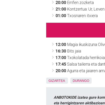
20:00
Errifen zozketa
21:00
Kontzertua: Ur, Leve
01:00
Txosnaren itxiera
12:00
Magia ikuskizuna Oli
16:30
Bits jaia
17:00
Txokolatada herrikoia
17:45
Salsa tailerra eta dan
20:00
Agurra eta jaiaren am
GIZARTEA
DURANGO
ANBOTOKIDE izatea gure komun
eta herrigintzaren aktibazioa