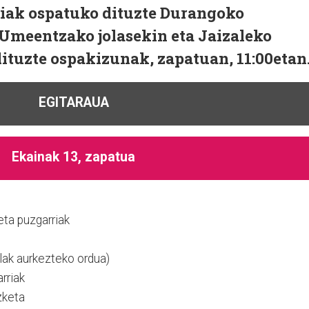
iak ospatuko dituzte Durangoko
Umeentzako jolasekin eta Jaizaleko
dituzte ospakizunak, zapatuan, 11:00etan
EGITARAUA
Ekainak 13, zapatua
ta puzgarriak
llak aurkezteko ordua)
rriak
zketa