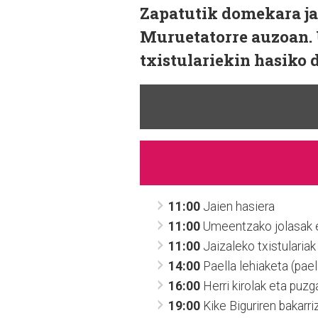
Zapatutik domekara ja
Muruetatorre auzoan. 
txistulariekin hasiko 
11:00
Jaien hasiera
11:00
Umeentzako jolasak e
11:00
Jaizaleko txistulariak
14:00
Paella lehiaketa (pae
16:00
Herri kirolak eta puzga
19:00
Kike Biguriren bakarri