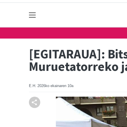
[EGITARAUA]: Bits
Muruetatorreko j
E.H.
2026ko ekainaren 10a