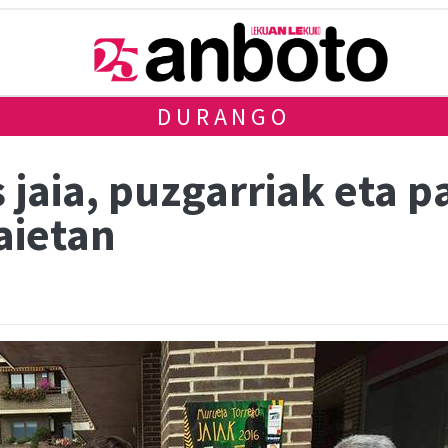
DURANGO
 jaia, puzgarriak eta p
aietan