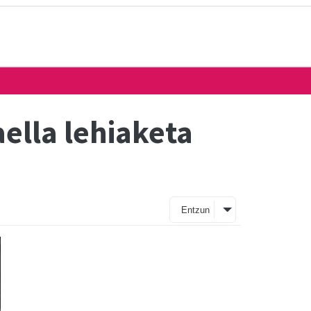
aella lehiaketa
Entzun