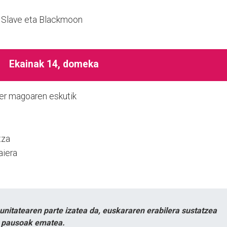
n Slave eta Blackmoon
Ekainak 14, domeka
ver magoaren eskutik
tza
aiera
itatearen parte izatea da, euskararen erabilera sustatzea
n pausoak ematea.