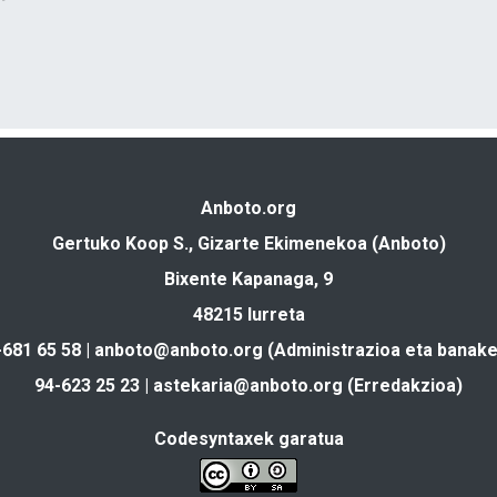
Anboto.org
Gertuko Koop S., Gizarte Ekimenekoa (Anboto)
Bixente Kapanaga, 9
48215 Iurreta
-681 65 58 |
anboto@anboto.org
(Administrazioa eta banake
94-623 25 23 |
astekaria@anboto.org
(Erredakzioa)
Codesyntaxek garatua