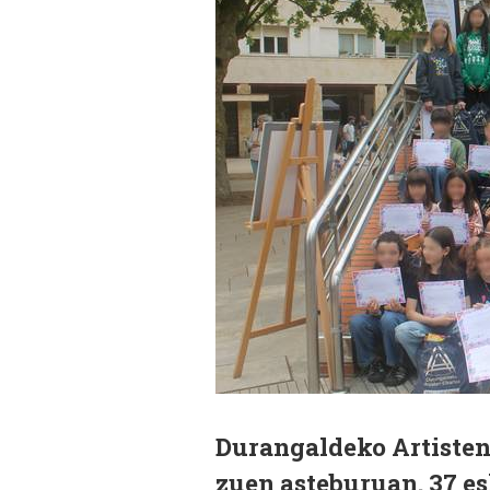
Durangaldeko Artisten 
zuen asteburuan. 37 es