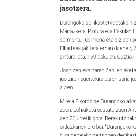
jasotzera.
Durangoko sei ikastetxeetako 1.2
Marrazketa, Pintura eta Eskulan L
sormena, irudimena eta bizipen p
Elkarteak jakitera eman duenez, 7
pintura, eta, 159 eskulan. Guztiak
Joan zen ekainaren 6an lehiaketa
igo ziren agertokira euren saria j
zuten.
Mireia Elkoroiribe Durangoko alk
zuen. Lehiaketa sustatu zuen Ant
zen 20 urtetik gora. Berak utzit
ordezkariek ere bai. "Durangoko 
hura bezalako pertsonen dedikazio