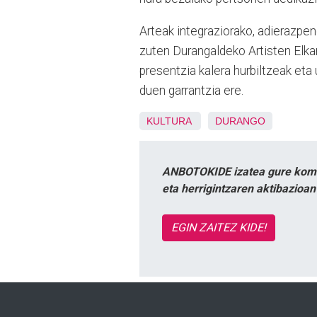
Arteak integraziorako, adierazpe
zuten Durangaldeko Artisten Elkart
presentzia kalera hurbiltzeak e
duen garrantzia ere.
KULTURA
DURANGO
ANBOTOKIDE izatea gure komun
eta herrigintzaren aktibazioa
EGIN ZAITEZ KIDE!