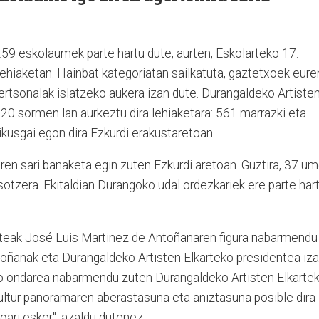
59 eskolaumek parte hartu dute, aurten, Eskolarteko 17.
ehiaketan. Hainbat kategoriatan sailkatuta, gaztetxoek eure
ertsonalak islatzeko aukera izan dute. Durangaldeko Artiste
20 sormen lan aurkeztu dira lehiaketara: 561 marrazki eta
 ikusgai egon dira Ezkurdi erakustaretoan.
ren sari banaketa egin zuten Ezkurdi aretoan. Guztira, 37 u
asotzera. Ekitaldian Durangoko udal ordezkariek ere parte har
ateak José Luis Martinez de Antoñanaren figura nabarmendu
oñanak eta Durangaldeko Artisten Elkarteko presidentea iz
ako ondarea nabarmendu zuten Durangaldeko Artisten Elkarte
kultur panoramaren aberastasuna eta aniztasuna posible dira
ari esker", azaldu dutenez.