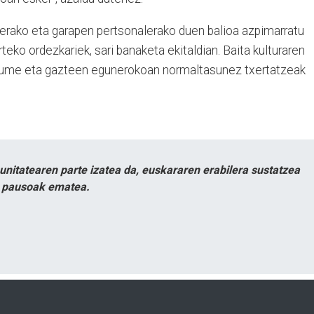
nerako eta garapen pertsonalerako duen balioa azpimarratu
eko ordezkariek, sari banaketa ekitaldian. Baita kulturaren
ta ume eta gazteen egunerokoan normaltasunez txertatzeak
itatearen parte izatea da, euskararen erabilera sustatzea
n pausoak ematea.