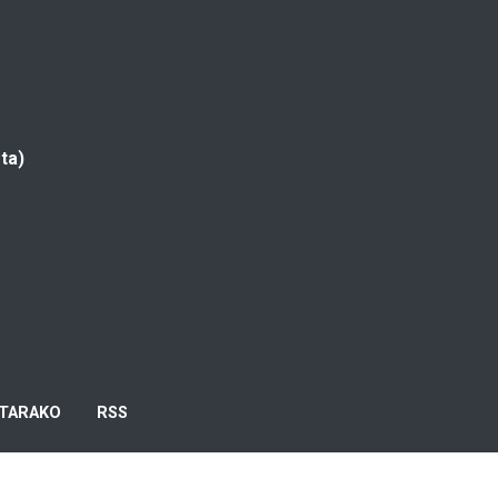
ta)
TARAKO
RSS