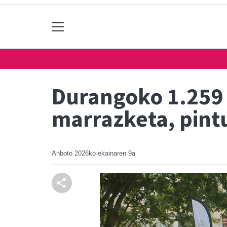
Durangoko 1.259 
marrazketa, pint
Anboto
2026ko ekainaren 9a