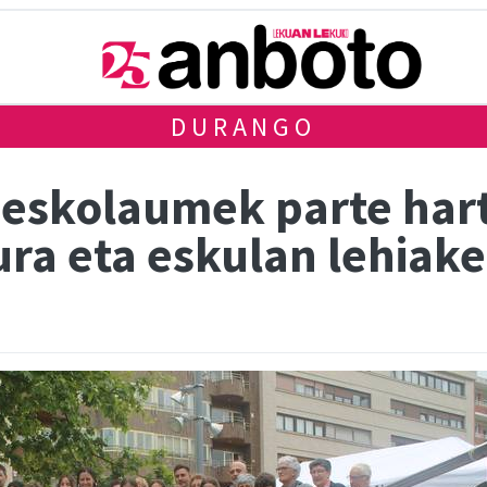
DURANGO
eskolaumek parte har
ura eta eskulan lehiak