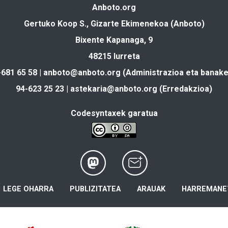
Anboto.org
Gertuko Koop S., Gizarte Ekimenekoa (Anboto)
Bixente Kapanaga, 9
48215 Iurreta
-681 65 58 |
anboto@anboto.org
(Administrazioa eta banake
94-623 25 23 |
astekaria@anboto.org
(Erredakzioa)
Codesyntaxek garatua
LEGE OHARRA
PUBLIZITATEA
ARAUAK
HARREMANE