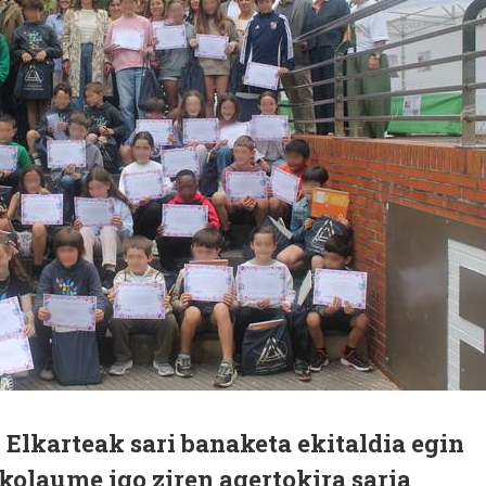
Elkarteak sari banaketa ekitaldia egin
kolaume igo ziren agertokira saria