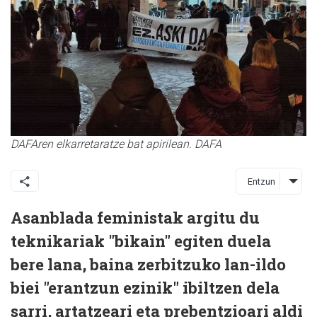
DAFAren elkarretaratze bat apirilean. DAFA
Entzun
Asanblada feministak argitu du
teknikariak "bikain" egiten duela
bere lana, baina zerbitzuko lan-ildo
biei "erantzun ezinik" ibiltzen dela
sarri, artatzeari eta prebentzioari aldi