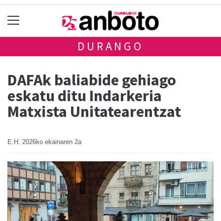
DURANGO
DAFAk baliabide gehiago
eskatu ditu Indarkeria
Matxista Unitatearentzat
E.H.
2026ko ekainaren 2a