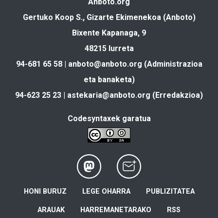
Anboto.org
Gertuko Koop S., Gizarte Ekimenekoa (Anboto)
Bixente Kapanaga, 9
48215 Iurreta
94-681 65 58 |
anboto@anboto.org
(Administrazioa
eta banaketa)
94-623 25 23 |
astekaria@anboto.org
(Erredakzioa)
Codesyntaxek garatua
HONI BURUZ
LEGE OHARRA
PUBLIZITATEA
ARAUAK
HARREMANETARAKO
RSS