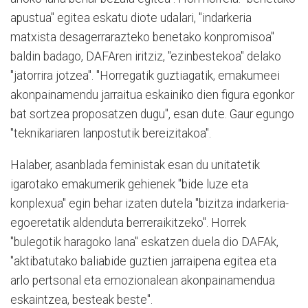
apustua" egitea eskatu diote udalari, "indarkeria
matxista desagerrarazteko benetako konpromisoa"
baldin badago, DAFAren iritziz, "ezinbestekoa" delako
"jatorrira jotzea". "Horregatik guztiagatik, emakumeei
akonpainamendu jarraitua eskainiko dien figura egonkor
bat sortzea proposatzen dugu", esan dute. Gaur egungo
"teknikariaren lanpostutik bereizitakoa".
Halaber, asanblada feministak esan du unitatetik
igarotako emakumerik gehienek "bide luze eta
konplexua" egin behar izaten dutela "bizitza indarkeria-
egoeretatik aldenduta berreraikitzeko". Horrek
"bulegotik haragoko lana" eskatzen duela dio DAFAk,
"aktibatutako baliabide guztien jarraipena egitea eta
arlo pertsonal eta emozionalean akonpainamendua
eskaintzea, besteak beste".