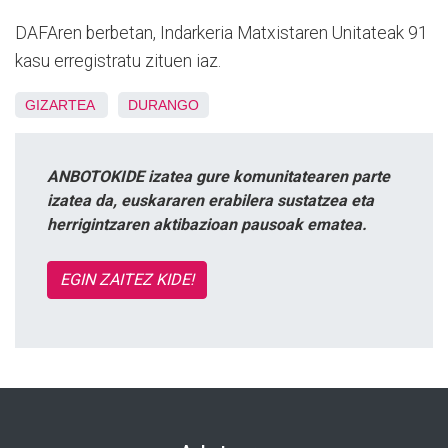
DAFAren berbetan, Indarkeria Matxistaren Unitateak 91
kasu erregistratu zituen iaz.
GIZARTEA
DURANGO
ANBOTOKIDE izatea gure komunitatearen parte
izatea da, euskararen erabilera sustatzea eta
herrigintzaren aktibazioan pausoak ematea.
EGIN ZAITEZ KIDE!