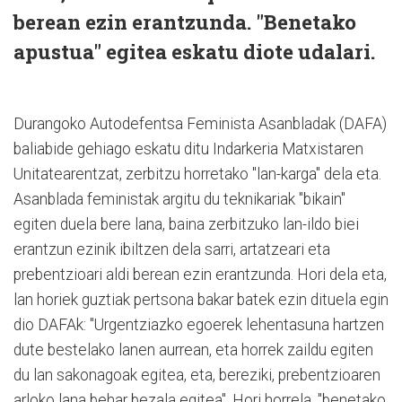
berean ezin erantzunda. "Benetako
apustua" egitea eskatu diote udalari.
Durangoko Autodefentsa Feminista Asanbladak (DAFA)
baliabide gehiago eskatu ditu Indarkeria Matxistaren
Unitatearentzat, zerbitzu horretako "lan-karga" dela eta.
Asanblada feministak argitu du teknikariak "bikain"
egiten duela bere lana, baina zerbitzuko lan-ildo biei
erantzun ezinik ibiltzen dela sarri, artatzeari eta
prebentzioari aldi berean ezin erantzunda. Hori dela eta,
lan horiek guztiak pertsona bakar batek ezin dituela egin
dio DAFAk: "Urgentziazko egoerek lehentasuna hartzen
dute bestelako lanen aurrean, eta horrek zaildu egiten
du lan sakonagoak egitea, eta, bereziki, prebentzioaren
arloko lana behar bezala egitea". Hori horrela. "benetako