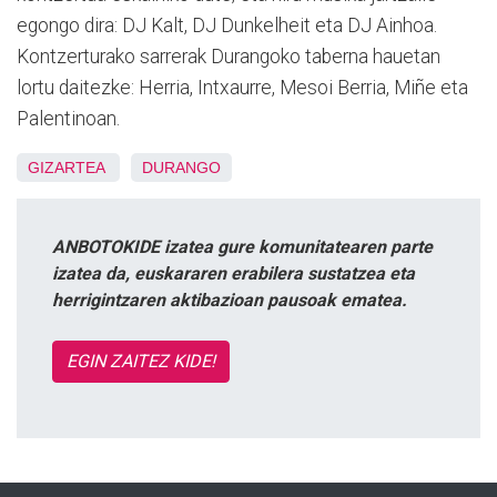
egongo dira: DJ Kalt, DJ Dunkelheit eta DJ Ainhoa.
Kontzerturako sarrerak Durangoko taberna hauetan
lortu daitezke: Herria, Intxaurre, Mesoi Berria, Miñe eta
Palentinoan.
GIZARTEA
DURANGO
ANBOTOKIDE izatea gure komunitatearen parte
izatea da, euskararen erabilera sustatzea eta
herrigintzaren aktibazioan pausoak ematea.
EGIN ZAITEZ KIDE!