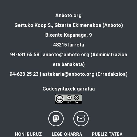
Anboto.org
Gertuko Koop S., Gizarte Ekimenekoa (Anboto)
Bixente Kapanaga, 9
48215 Iurreta
94-681 65 58 |
anboto@anboto.org
(Administrazioa
eta banaketa)
94-623 25 23 |
astekaria@anboto.org
(Erredakzioa)
Codesyntaxek garatua
HONI BURUZ
LEGE OHARRA
PUBLIZITATEA