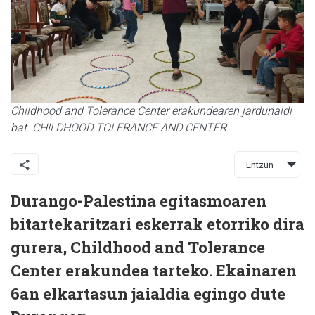
Childhood and Tolerance Center erakundearen jardunaldi
bat. CHILDHOOD TOLERANCE AND CENTER
Entzun
Durango-Palestina egitasmoaren
bitartekaritzari eskerrak etorriko dira
gurera, Childhood and Tolerance
Center erakundea tarteko. Ekainaren
6an elkartasun jaialdia egingo dute