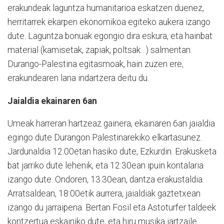
erakundeak laguntza humanitarioa eskatzen duenez,
herritarrek ekarpen ekonomikoa egiteko aukera izango
dute. Laguntza bonuak egongio dira eskura, eta hainbat
material (kamisetak, zapiak, poltsak…) salmentan.
Durango-Palestina egitasmoak, hain zuzen ere,
erakundearen lana indartzera deitu du.
Jaialdia ekainaren 6an
Umeak harreran hartzeaz gainera, ekainaren 6an jaialdia
egingo dute Durangon Palestinarekiko elkartasunez.
Jardunaldia 12:00etan hasiko dute, Ezkurdin. Erakusketa
bat jarriko dute lehenik, eta 12:30ean ipuin kontalaria
izango dute. Ondoren, 13:30ean, dantza erakustaldia.
Arratsaldean, 18:00etik aurrera, jaialdiak gaztetxean
izango du jarraipena. Bertan Fosil eta Astoturfer taldeek
kontzertua eskainiko dute, eta hiru musika jartzaile