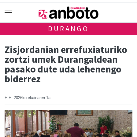
DURANGO
Zisjordanian errefuxiaturiko
zortzi umek Durangaldean
pasako dute uda lehenengo
biderrez
E.H.
2026ko ekainaren 1a