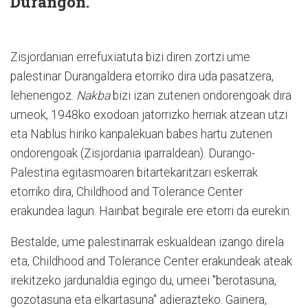
Durangon.
Zisjordanian errefuxiatuta bizi diren zortzi ume
palestinar Durangaldera etorriko dira uda pasatzera,
lehenengoz.
Nakba
bizi izan zutenen ondorengoak dira
umeok, 1948ko exodoan jatorrizko herriak atzean utzi
eta Nablus hiriko kanpalekuan babes hartu zutenen
ondorengoak (Zisjordania iparraldean). Durango-
Palestina egitasmoaren bitartekaritzari eskerrak
etorriko dira, Childhood and Tolerance Center
erakundea lagun. Hainbat begirale ere etorri da eurekin.
Bestalde, ume palestinarrak eskualdean izango direla
eta, Childhood and Tolerance Center erakundeak ateak
irekitzeko jardunaldia egingo du, umeei "berotasuna,
gozotasuna eta elkartasuna" adierazteko. Gainera,