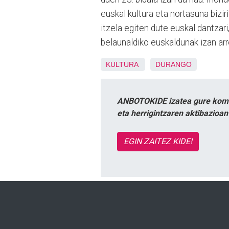
euskal kultura eta nortasuna bizi
itzela egiten dute euskal dantzari,
belaunaldiko euskaldunak iz
an arr
KULTURA
DURANGO
ANBOTOKIDE izatea gure komun
eta herrigintzaren aktibazioa
EGIN ZAITEZ KIDE!