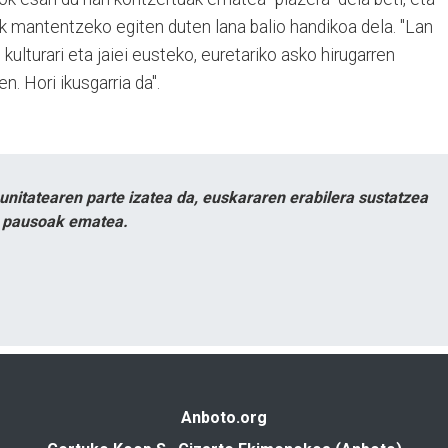
rik mantentzeko egiten duten lana balio handikoa dela. "Lan
 kulturari eta jaiei eusteko, euretariko asko hirugarren
en. Hori ikusgarria da".
itatearen parte izatea da, euskararen erabilera sustatzea
n pausoak ematea.
Anboto.org