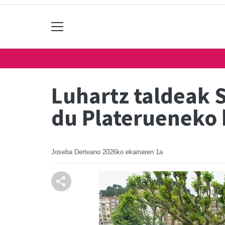
Luhartz taldeak 
du Platerueneko
Joseba Derteano
2026ko ekainaren 1a