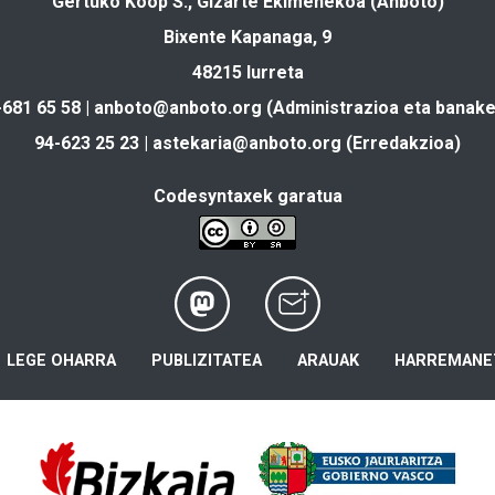
Gertuko Koop S., Gizarte Ekimenekoa (Anboto)
Bixente Kapanaga, 9
48215 Iurreta
-681 65 58 |
anboto@anboto.org
(Administrazioa eta banake
94-623 25 23 |
astekaria@anboto.org
(Erredakzioa)
Codesyntaxek garatua
LEGE OHARRA
PUBLIZITATEA
ARAUAK
HARREMANE