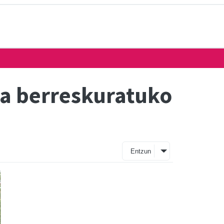
sa berreskuratuko
Entzun