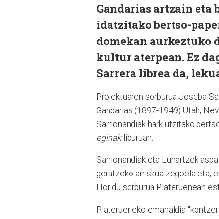
Gandarias artzain eta
idatzitako bertso-pap
domekan aurkeztuko du
kultur aterpean. Ez da
Sarrera librea da, lekua
Proiektuaren sorburua Joseba Sar
Gandarias (1897-1949) Utah, Nevad
Sarrionandiak hark utzitako bertso
eginak
liburuan.
Sarrionandiak eta Luhartzek aspal
geratzeko arriskua zegoela eta, e
Hor du sorburua Plateruenean est
Platerueneko emanaldia "kontzertu