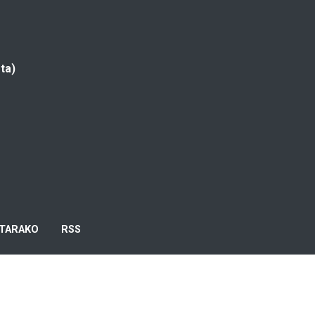
ta)
TARAKO
RSS