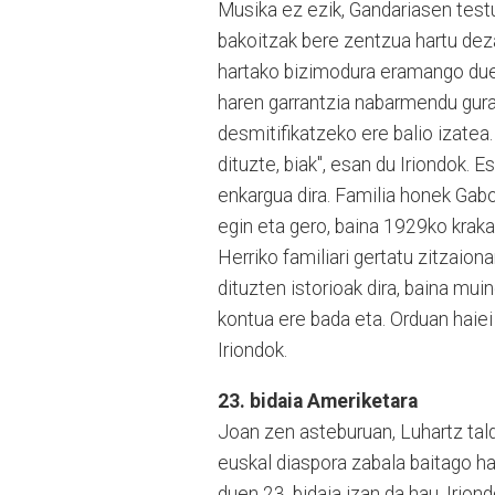
Musika ez ezik, Gandariasen testu
bakoitzak bere zentzua hartu deza
hartako bizimodura eramango duen
haren garrantzia nabarmendu gura 
desmitifikatzeko ere balio izatea
dituzte, biak", esan du Iriondok. 
enkargua dira. Familia honek Gab
egin eta gero, baina 1929ko kraka 
Herriko familiari gertatu zitzaion
dituzten istorioak dira, baina mu
kontua ere bada eta. Orduan haiei 
Iriondok.
23. bidaia Ameriketara
Joan zen asteburuan, Luhartz talde
euskal diaspora zabala baitago h
duen 23. bidaia izan da hau. Irion