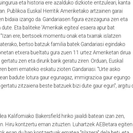
ingurua eta historia ere azalduko dizkiote entzuleari, kanta
n. Publikoa Euskal Herritik Ameriketako artzainen garai
 bidaia izango da. Gandariasen figura ezezaguna zen eta
dute. Eta baliteke 'Amerikak egitea' esaera apur bat
. "Izan ere, bertsoek momentu onak eta txarrak islatzen
Esaterako, bertso batzuk familia batek Gandariasi egindako
onetan etxera bueltatu gura zuen 11 urtez Ameriketan dirua
gertatu zen eta dirurik barik geratu ziren. Orduan, Euskal
aren berri emateko eskatu zioten Gandariasi. "Urte asko
inean badute lotura gaur egunagaz, immigrazioa gaur egungo
gertatu zitzaiena beste batzuek bizi dute gaur egun", argitu 
a Kaliforniako Bakersfield hiriko jaialdi batean izan zen,
an. Hiru kontzertu eman zituzten. Luhartzek AEBetara egiten
dok esan du han kontzertuak ematea "plazera" dela beti, eta