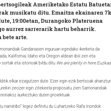
 bertsogileak Ameriketako Estatu Batueta
erak musikatu ditu. Emaitza ekainaren 7
te, 19:00etan, Durangoko Plateruena
go aurrez sarrerarik hartu beharrik.
 bete arte.
rionandiak Gandariasen inguruan egindako ikerketa da.
a, Kalifornia, Idaho eta Oregon aldean ibili zen eta
 sortak eta istorioak bildu ditu
We are plenty in here
Euzkad
ditik elkar ezagutzen dute. Ezer egin ezik bertsoak ahanztu
urekin zeozer egin zitekeela proposatu zien Sarrionandiak.
reinakoz aurkeztuko duten proiektuak.
 narratibo" legez definitu du Luhartzeko Rafa Iriondok.