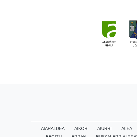
AIARALDEA
AIKOR
AIURRI
ALEA
BEGITU
ERRAN
EUSKALERRIA IRRA