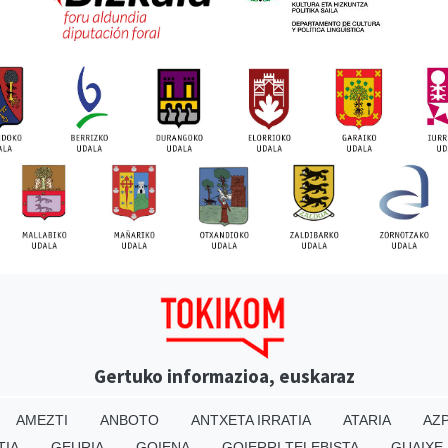
Gertuko informazioa, euskaraz
AMEZTI
ANBOTO
ANTXETA IRRATIA
ATARIA
AZP
TIA
GEURIA
GOIENA
GOIERRI TELEBISTA
GUAIXE