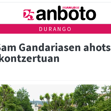
DURANGO
Sam Gandariasen ahot
 kontzertuan