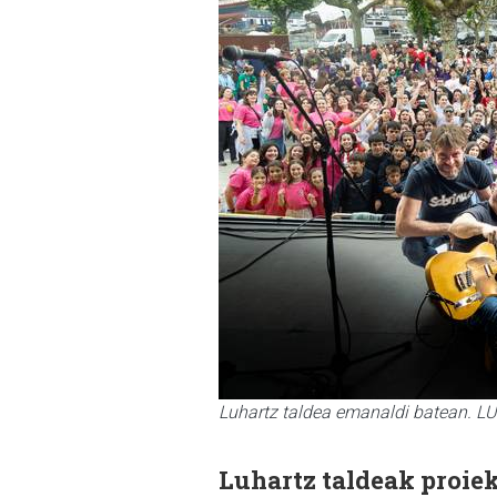
Luhartz taldea emanaldi batean. 
Luhartz taldeak proiek