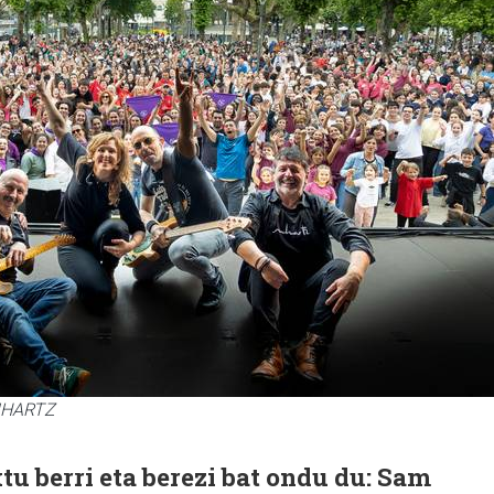
LUHARTZ
tu berri eta berezi bat ondu du: Sam