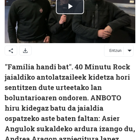
Entzun
"Familia handi bat". 40 Minutu Rock
jaialdiko antolatzaileek kidetza hori
sentitzen dute urteetako lan
boluntarioaren ondoren. ANBOTO
hiru kidegaz batu da jaialdia
ospatzeko aste baten faltan: Asier
Angulok sukaldeko ardura izango du,
Andrea Aragon azpiegitura lanez