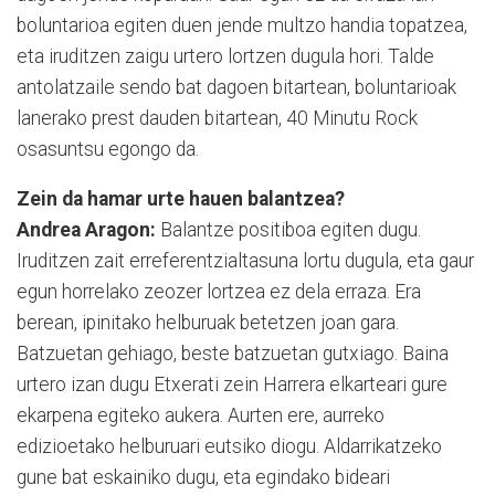
boluntarioa egiten duen jende multzo handia topatzea,
eta iruditzen zaigu urtero lortzen dugula hori. Talde
antolatzaile sendo bat dagoen bitartean, boluntarioak
lanerako prest dauden bitartean, 40 Minutu Rock
osasuntsu egongo da.
Zein da hamar urte hauen balantzea?
Andrea Aragon:
Balantze positiboa egiten dugu.
Iruditzen zait erreferentzialtasuna lortu dugula, eta gaur
egun horrelako zeozer lortzea ez dela erraza. Era
berean, ipinitako helburuak betetzen joan gara.
Batzuetan gehiago, beste batzuetan gutxiago. Baina
urtero izan dugu Etxerati zein Harrera elkarteari gure
ekarpena egiteko aukera. Aurten ere, aurreko
edizioetako helburuari eutsiko diogu. Aldarrikatzeko
gune bat eskainiko dugu, eta egindako bideari