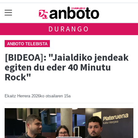
DURANGO
ANBOTO TELEBISTA
[BIDEOA]: "Jaialdiko jendeak
egiten du eder 40 Minutu
Rock"
Ekaitz Herrera
2026ko otsailaren 15a