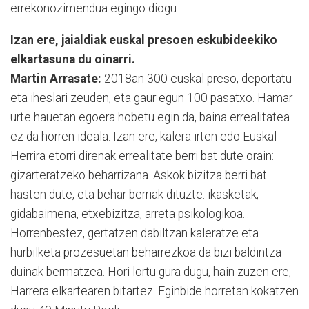
errekonozimendua egingo diogu.
Izan ere, jaialdiak euskal presoen eskubideekiko
elkartasuna du oinarri
.
Martin Arrasate:
2018an 300 euskal preso, deportatu
eta iheslari zeuden, eta gaur egun 100 pasatxo. Hamar
urte hauetan egoera hobetu egin da, baina errealitatea
ez da horren ideala. Izan ere, kalera irten edo Euskal
Herrira etorri direnak errealitate berri bat dute orain:
gizarteratzeko beharrizana. Askok bizitza berri bat
hasten dute, eta behar berriak dituzte: ikasketak,
gidabaimena, etxebizitza, arreta psikologikoa...
Horrenbestez, gertatzen dabiltzan kaleratze eta
hurbilketa prozesuetan beharrezkoa da bizi baldintza
duinak bermatzea. Hori lortu gura dugu, hain zuzen ere,
Harrera elkartearen bitartez. Eginbide horretan kokatzen