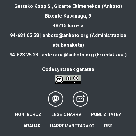
Gertuko Koop S., Gizarte Ekimenekoa (Anboto)
Bixente Kapanaga, 9
48215 Iurreta
94-681 65 58 |
anboto@anboto.org
(Administrazioa
eta banaketa)
94-623 25 23 |
astekaria@anboto.org
(Erredakzioa)
Codesyntaxek garatua
HONI BURUZ
LEGE OHARRA
PUBLIZITATEA
ARAUAK
HARREMANETARAKO
RSS