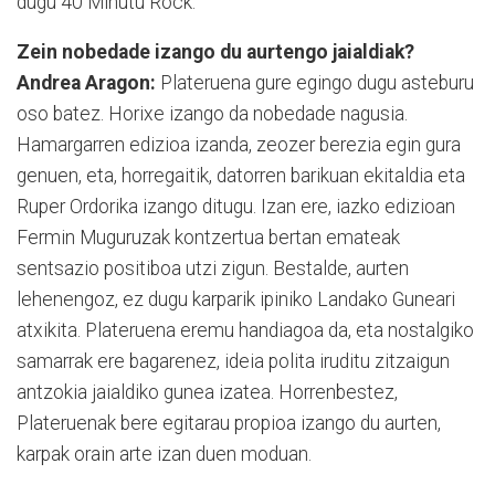
dugu 40 Minutu Rock.
Zein nobedade izango du aurtengo jaialdiak?
Andrea Aragon:
Plateruena gure egingo dugu asteburu
oso batez. Horixe izango da nobedade nagusia.
Hamargarren edizioa izanda, zeozer berezia egin gura
genuen, eta, horregaitik, datorren barikuan ekitaldia eta
Ruper Ordorika izango ditugu. Izan ere, iazko edizioan
Fermin Muguruzak kontzertua bertan emateak
sentsazio positiboa utzi zigun. Bestalde, aurten
lehenengoz, ez dugu karparik ipiniko Landako Guneari
atxikita. Plateruena eremu handiagoa da, eta nostalgiko
samarrak ere bagarenez, ideia polita iruditu zitzaigun
antzokia jaialdiko gunea izatea. Horrenbestez,
Plateruenak bere egitarau propioa izango du aurten,
karpak orain arte izan duen moduan.