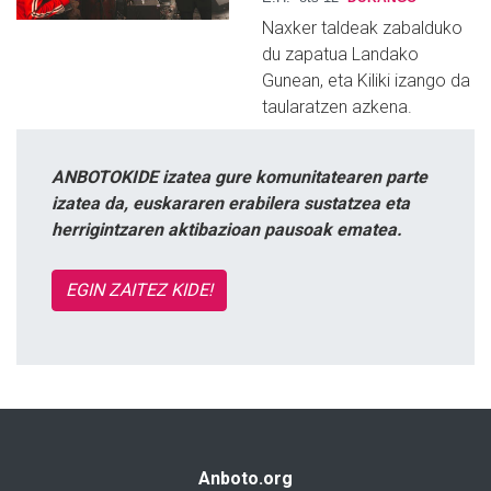
Naxker taldeak zabalduko
du zapatua Landako
Gunean, eta Kiliki izango da
taularatzen azkena.
ANBOTOKIDE izatea gure komunitatearen parte
izatea da, euskararen erabilera sustatzea eta
herrigintzaren aktibazioan pausoak ematea.
EGIN ZAITEZ KIDE!
Anboto.org