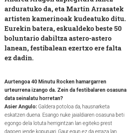
arduratuko da, eta Martin Arrasatek
artisten kamerinoak kudeatuko ditu.
Eurekin batera, eskualdeko beste 50
boluntario dabiltza astero-astero
lanean, festibalean ezertxo ere falta
ez dadin.
Aurtengoa 40 Minutu Rocken hamargarren
urteurrena izango da. Zein da festibalaren osasuna
data seinalatu horretan?
Asier Angulo:
Galdera potoloa da, hausnarketa
eskatzen duena. Esango nuke jaialdiaren osasuna beti
egongo dela lotuta herrigintzan lan egiteko prest
dagoen jende kopuruari. Gaur egun ez da erraza lan