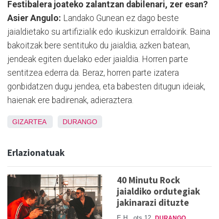
Festibalera joateko zalantzan dabilenari, zer esan?
Asier Angulo:
Landako Gunean ez dago beste
jaialdietako su artifizialik edo ikuskizun erraldoirik. Baina
bakoitzak bere sentituko du jaialdia; azken batean,
jendeak egiten duelako eder jaialdia. Horren parte
sentitzea ederra da. Beraz, horren parte izatera
gonbidatzen dugu jendea, eta babesten ditugun ideiak,
haienak ere badirenak, adieraztera.
GIZARTEA
DURANGO
Erlazionatuak
40 Minutu Rock
jaialdiko ordutegiak
jakinarazi dituzte
E.H.
ots 12
DURANGO