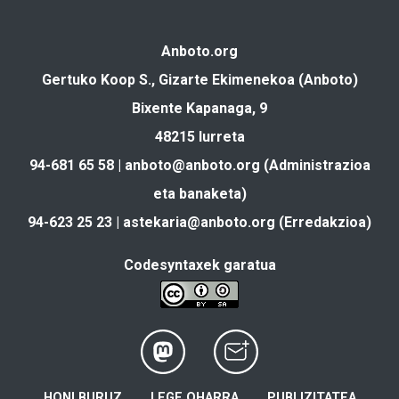
Anboto.org
Gertuko Koop S., Gizarte Ekimenekoa (Anboto)
Bixente Kapanaga, 9
48215 Iurreta
94-681 65 58 |
anboto@anboto.org
(Administrazioa
eta banaketa)
94-623 25 23 |
astekaria@anboto.org
(Erredakzioa)
Codesyntaxek garatua
HONI BURUZ
LEGE OHARRA
PUBLIZITATEA