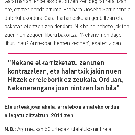
Garai hartan jende asko etortzen zen begiratzera. Izan
ere, ez zen denda arrunta. Eta hara. Joseba Sarrionandia
datorkit akordura. Garai hartan eskolan genbiltzan eta
askotan etortzen zen dendara. Nik baino hobeto jakiten
zuen non zegoen liburu bakoitza. "Nekane, non dago
liburu hau? Aurrekoan hemen zegoen", esaten zidan.
"Nekane elkarrizketatu zenuten
kontrazalean, eta halantxik jakin nuen
Hitzek erreleborik ez zeukala. Orduan,
Nekanerengana joan nintzen lan bila"
Eta urteak joan ahala, erreleboa emateko ordua
ailegatu zitzaizun. 2011 zen.
N.B.:
Argi neukan 60 urtegaz jubilatuko nintzela.