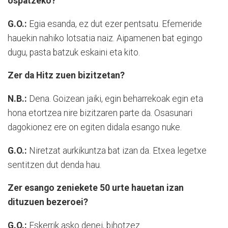
ospatzeko?
G.O.:
Egia esanda, ez dut ezer pentsatu. Efemeride
hauekin nahiko lotsatia naiz. Aipamenen bat egingo
dugu, pasta batzuk eskaini eta kito.
Zer da Hitz zuen bizitzetan?
N.B.:
Dena. Goizean jaiki, egin beharrekoak egin eta
hona etortzea nire bizitzaren parte da. Osasunari
dagokionez ere on egiten didala esango nuke.
G.O.:
Niretzat aurkikuntza bat izan da. Etxea legetxe
sentitzen dut denda hau.
Zer esango zeniekete 50 urte hauetan izan
dituzuen bezeroei?
G.O.:
Eskerrik asko denei, bihotzez.