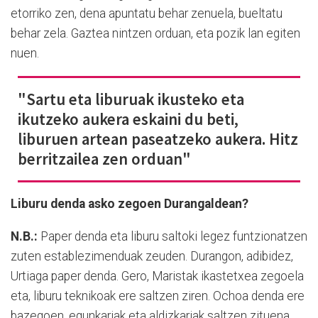
etorriko zen,
dena apuntatu behar zenuela, bueltatu
behar zela
. Gaztea nintzen orduan, eta pozik lan egiten
nuen.
"Sartu eta liburuak ikusteko eta
ikutzeko aukera eskaini du beti,
liburuen artean paseatzeko aukera. Hitz
berritzailea zen orduan"
Liburu denda asko zegoen Durangaldean?
N.B.:
Paper denda eta liburu saltoki legez funtzionatzen
zuten establezimenduak zeuden. Durangon, adibidez,
Urtiaga paper denda. Gero, Maristak ikastetxea zegoela
eta, liburu teknikoak ere saltzen ziren. Ochoa denda ere
bazegoen, egunkariak eta aldizkariak saltzen zituena.