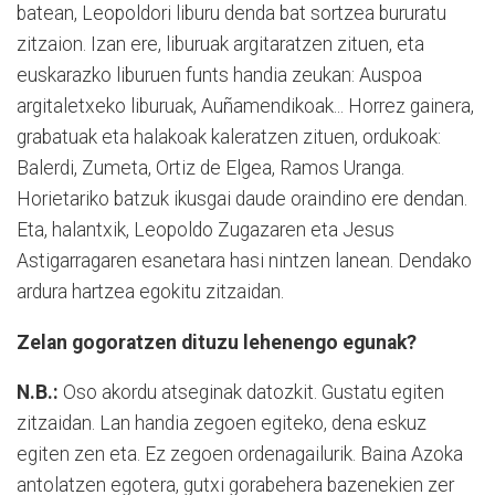
batean, Leopoldori liburu denda bat sortzea bururatu
zitzaion. Izan ere, liburuak argitaratzen zituen, eta
euskarazko liburuen funts handia zeukan: Auspoa
argitaletxeko liburuak, Auñamendikoak... Horrez gainera,
grabatuak eta halakoak kaleratzen zituen, ordukoak:
Balerdi, Zumeta, Ortiz de Elgea, Ramos Uranga.
Horietariko batzuk ikusgai daude oraindino ere dendan.
Eta, halantxik, Leopoldo Zugazaren eta Jesus
Astigarragaren esanetara hasi nintzen lanean. Dendako
ardura hartzea egokitu zitzaidan.
Zelan gogoratzen dituzu lehenengo egunak?
N.B.:
Oso akordu atseginak datozkit. Gustatu egiten
zitzaidan. Lan handia zegoen egiteko, dena eskuz
egiten zen eta. Ez zegoen ordenagailurik. Baina Azoka
antolatzen egotera, gutxi gorabehera bazenekien zer