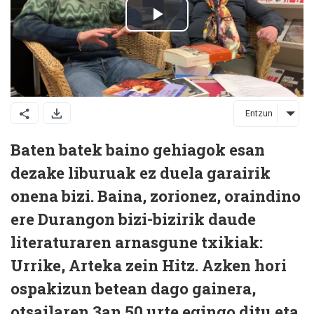
Entzun
Baten batek baino gehiagok esan
dezake liburuak ez duela garairik
onena bizi. Baina, zorionez, oraindino
ere Durangon bizi-bizirik daude
literaturaren arnasgune txikiak:
Urrike, Arteka zein Hitz. Azken hori
ospakizun betean dago gainera,
otsailaren 3an 50 urte egingo ditu eta.