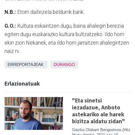
N.B.:
Etorri daitezela beldurrik barik.
G.O.:
Kultura eskaintzen dugu, baina ahalegin berezia
egiten dugu euskarazko kultura bultzatzeko. Ildo horri
ekin zion Nekanek, eta ildo horri jarraitzen ahalegintzen
naiz ni.
ERREPORTAJEAK
DURANGO
Erlazionatuak
"Eta sinetsi
iezadazue, Anboto
astekariko ale harek
bizitza aldatu zidan"
Gaizka Olabarri Bengoetxea (Hitz
liburu-denda)
2021 aza 16