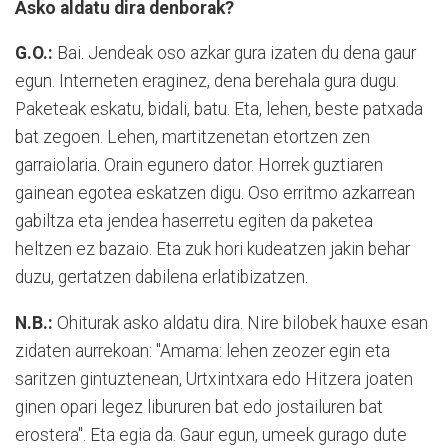
Asko aldatu dira denborak?
G.O.:
Bai. Jendeak oso azkar gura izaten du dena gaur
egun. Interneten eraginez, dena berehala gura dugu.
Paketeak eskatu, bidali, batu. Eta, lehen, beste patxada
bat zegoen. Lehen, martitzenetan etortzen zen
garraiolaria. Orain egunero dator. Horrek guztiaren
gainean egotea eskatzen digu. Oso erritmo azkarrean
gabiltza eta jendea haserretu egiten da paketea
heltzen ez bazaio. Eta zuk hori kudeatzen jakin behar
duzu, gertatzen dabilena erlatibizatzen.
N.B.:
Ohiturak asko aldatu dira. Nire bilobek hauxe esan
zidaten aurrekoan: "Amama: lehen zeozer egin eta
saritzen gintuztenean, Urtxintxara edo Hitzera joaten
ginen opari legez libururen bat edo jostailuren bat
erostera". Eta egia da. Gaur egun, umeek gurago dute