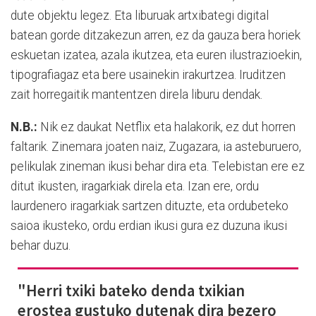
dute objektu legez. Eta liburuak artxibategi digital
batean gorde ditzakezun arren, ez da gauza bera horiek
eskuetan izatea, azala ikutzea, eta euren ilustrazioekin,
tipografiagaz eta bere usainekin irakurtzea. Iruditzen
zait horregaitik mantentzen direla liburu dendak.
N.B.:
Nik ez daukat Netflix eta halakorik, ez dut horren
faltarik. Zinemara joaten naiz, Zugazara, ia asteburuero,
pelikulak zineman ikusi behar dira eta. Telebistan ere ez
ditut ikusten, iragarkiak direla eta. Izan ere, ordu
laurdenero iragarkiak sartzen dituzte, eta ordubeteko
saioa ikusteko, ordu erdian ikusi gura ez duzuna ikusi
behar duzu.
"Herri txiki bateko denda txikian
erostea gustuko dutenak dira bezero