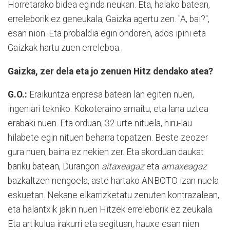
Horretarako bidea eginda neukan. Eta, halako batean,
erreleborik ez geneukala, Gaizka agertu zen. "A, bai?",
esan nion. Eta probaldia egin ondoren, ados ipini eta
Gaizkak hartu zuen erreleboa.
Gaizka, zer dela eta jo zenuen Hitz dendako atea?
G.O.:
Eraikuntza enpresa batean lan egiten nuen,
ingeniari tekniko. Kokoteraino amaitu, eta lana uztea
erabaki nuen. Eta orduan, 32 urte nituela, hiru-lau
hilabete egin nituen beharra topatzen. Beste zeozer
gura nuen, baina ez nekien zer. Eta akorduan daukat
bariku batean, Durangon
aitaxeagaz
eta
amaxeagaz
bazkaltzen nengoela, aste hartako ANBOTO izan nuela
eskuetan. Nekane elkarrizketatu zenuten kontrazalean,
eta halantxik jakin nuen Hitzek erreleborik ez zeukala.
Eta artikulua irakurri eta segituan, hauxe esan nien