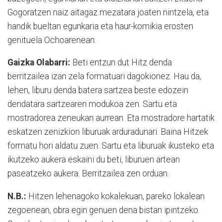
Gogoratzen naiz aitagaz mezatara joaten nintzela, eta
handik bueltan egunkaria eta haur-komikia erosten
genituela Ochoarenean
.
Gaizka Olabarri:
Beti entzun dut Hitz denda
berritzailea izan zela formatuari dagokionez. Hau da,
lehen, liburu denda batera sartzea beste edozein
dendatara sartzearen modukoa zen. Sartu eta
mostradorea zeneukan aurrean. Eta mostradore hartatik
eskatzen zenizkion liburuak arduradunari. Baina Hitzek
formatu hori aldatu zuen. Sartu eta liburuak ikusteko eta
ikutzeko aukera eskaini du beti, liburuen artean
paseatzeko aukera. Berritzailea zen orduan.
N.B.:
Hitzen lehenagoko kokalekuan, pareko lokalean
zegoenean, obra egin genuen dena bistan ipintzeko.