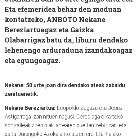
Eta efemeridea behar den moduan
kontatzeko, ANBOTO Nekane
Bereziartuagaz eta Gaizka
Olabarrigaz batu da, liburu dendako
lehenengo arduraduna izandakoagaz
eta egungoagaz.
Nekane: 50 urte joan dira dendako ateak zabaldu
zenituenetik.
Nekane Bereziartua:
Leopoldo Zugaza eta Jesus
Astigarraga izan nituen nagusi. Gerediaga elkarteko
sortzaileak ziren biak, artearen bueltan zebiltzan, eta
baita Durangoko Azoka antolatzen ere. Eta, halako