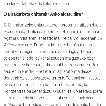
sari legez tableta edo telefonoa izan.
Eta irakurketa ohiturak? Asko aldatu dira?
G.O.:
Irakurtzeko ohiturak bere horretan jarraitzen duela
esango nuke. Polizia eleberriak beti egon dira hor, hasi
Agatha Christieren lanetatik eta Freida McFaddenen
La
Asistenta
ra arte. Erromantikoak ere bai. Gaur egun
gertatzen zaiguna da estimulu asko dugula. Lehen,
telebistan bi edo lau kanal zeuden eta gustuko ezer
topatzen ez bazenuen, liburu bat hartzen zenuen. Baina
gaur egun Netflix, HBO eta mila plataforma daude.
Jendeak ez du aspertzeko tarterik. Telesail bat ikustea
ez da esfortzua. Liburu bat irakurtzea, ostera, bai.
Kontzentrazioa behar duzu. Orduan, irakurketarako joera
jaitsi egin dela iruditzen zait. Hala ere, liburuak badu
fetitxismo
hori: edizioak oso zainduak dira, balio handia