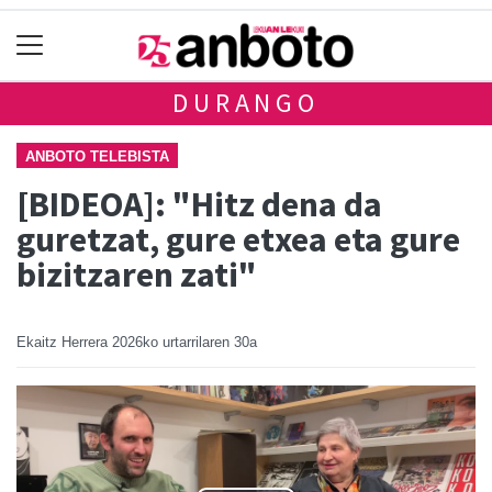
DURANGO
ANBOTO TELEBISTA
[BIDEOA]: "Hitz dena da
guretzat, gure etxea eta gure
bizitzaren zati"
Ekaitz Herrera
2026ko urtarrilaren 30a