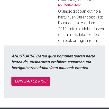
DURANGALDEA
Oraindik gogoan dut nola
hartu nuen Durangoko Hitz
liburu-dendako ardura.
2011. urteko udaberria zen,
ostirala, eta bikotekidea
eta biok amaginarreba…
ANBOTOKIDE izatea gure komunitatearen parte
izatea da, euskararen erabilera sustatzea eta
herrigintzaren aktibazioan pausoak ematea.
EGIN ZAITEZ KIDE!