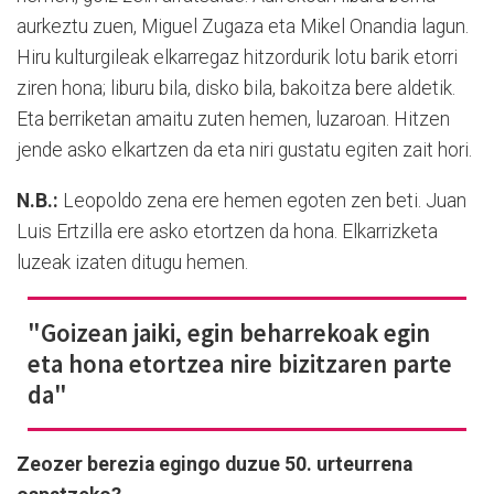
aurkeztu zuen, Miguel Zugaza eta Mikel Onandia lagun.
Hiru kulturgileak elkarregaz hitzordurik lotu barik etorri
ziren hona; liburu bila, disko bila, bakoitza bere aldetik.
Eta berriketan amaitu zuten hemen, luzaroan. Hitzen
jende asko elkartzen da eta niri gustatu egiten zait hori.
N.B.:
Leopoldo zena ere hemen egoten zen beti. Juan
Luis Ertzilla ere asko etortzen da hona. Elkarrizketa
luzeak izaten ditugu hemen.
"Goizean jaiki, egin beharrekoak egin
eta hona etortzea nire bizitzaren parte
da"
Zeozer berezia egingo duzue 50. urteurrena