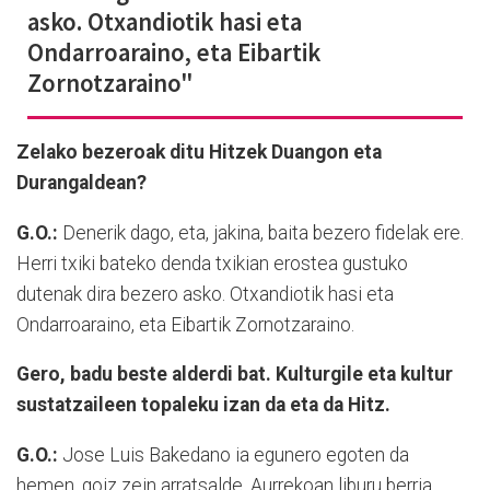
asko. Otxandiotik hasi eta
Ondarroaraino, eta Eibartik
Zornotzaraino"
Zelako bezeroak ditu Hitzek Duangon eta
Durangaldean?
G.O.:
Denerik dago, eta, jakina, baita bezero fidelak ere.
Herri txiki bateko denda txikian erostea gustuko
dutenak dira bezero asko. Otxandiotik hasi eta
Ondarroaraino, eta Eibartik Zornotzaraino.
Gero, badu beste alderdi bat. Kulturgile eta kultur
sustatzaileen topaleku izan da eta da Hitz.
G.O.:
Jose Luis Bakedano ia egunero egoten da
hemen, goiz zein arratsalde. Aurrekoan liburu berria