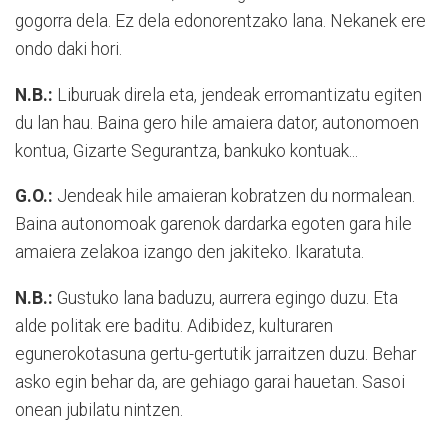
gogorra dela. Ez dela edonorentzako lana. Nekanek ere
ondo daki hori.
N.B.:
Liburuak direla eta, jendeak erromantizatu egiten
du lan hau. Baina gero hile amaiera dator, autonomoen
kontua, Gizarte Segurantza, bankuko kontuak...
G.O.:
Jendeak hile amaieran kobratzen du normalean.
Baina autonomoak garenok dardarka egoten gara hile
amaiera zelakoa izango den jakiteko. Ikaratuta.
N.B.:
Gustuko lana baduzu, aurrera egingo duzu. Eta
alde politak ere baditu. Adibidez, kulturaren
egunerokotasuna gertu-gertutik jarraitzen duzu. Behar
asko egin behar da, are gehiago garai hauetan. Sasoi
onean jubilatu nintzen.