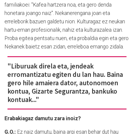
familiakoei: "Kafea hartzera noa, eta gero denda
honetara joango naiz". Nekanerengana joan eta
erreleborik bazuen galdetu nion. Kulturagaz ez neukan
hartu-eman profesionalik, nahiz eta kulturazalea izan.
Proba egitea pentsatu nuen, eta probaldia egin eta gero
Nekanek baietz esan zidan, erreleboa emango zidala.
"Liburuak direla eta, jendeak
erromantizatu egiten du lan hau. Baina
gero hile amaiera dator, autonomoen
kontua, Gizarte Segurantza, bankuko
kontuak..."
Erabakiagaz damutu zara inoiz?
G.O.:
Ez naiz damutu, baina argi esan behar dut hau