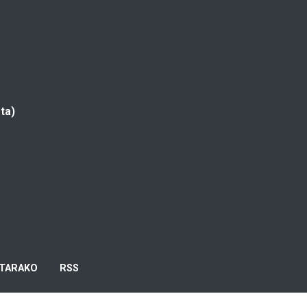
ta)
TARAKO
RSS