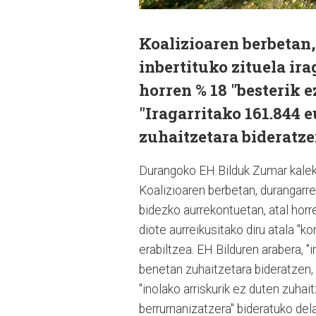
Koalizioaren berbetan,
inbertituko zituela ir
horren % 18 "besterik e
"Iragarritako 161.844 e
zuhaitzetara bideratze
Durangoko EH Bilduk Zumar kaleko 
Koalizioaren berbetan, durangarr
bidezko aurrekontuetan, atal horre
diote aurreikusitako diru atala "k
erabiltzea. EH Bilduren arabera, "
benetan zuhaitzetara bideratzen,
"inolako arriskurik ez duten zuh
berrurnanizatzera" bideratuko dela