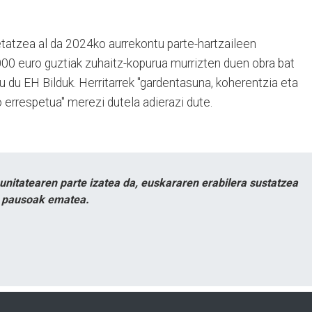
etatzea al da 2024ko aurrekontu parte-hartzaileen
 euro guztiak zuhaitz-kopurua murrizten duen obra bat
u du EH Bilduk. Herritarrek "gardentasuna, koherentzia eta
o errespetua" merezi dutela adierazi dute.
itatearen parte izatea da, euskararen erabilera sustatzea
n pausoak ematea.