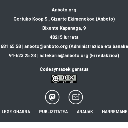
Anboto.org
Gertuko Koop S., Gizarte Ekimenekoa (Anboto)
Bixente Kapanaga, 9
48215 Iurreta
-681 65 58 |
anboto@anboto.org
(Administrazioa eta banake
94-623 25 23 |
astekaria@anboto.org
(Erredakzioa)
Codesyntaxek garatua
LEGE OHARRA
PUBLIZITATEA
ARAUAK
HARREMANE