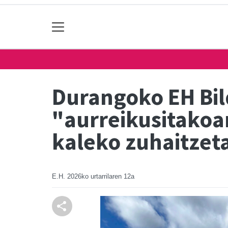
Durangoko EH Bil
"aurreikusitakoa
kaleko zuhaitzet
E.H.
2026ko urtarrilaren 12a