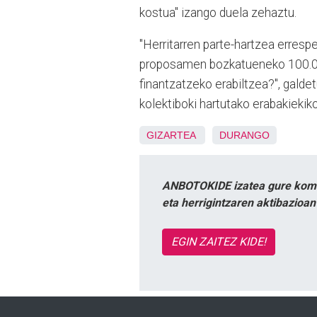
kostua" izango duela zehaztu.
"Herritarren parte-hartzea erresp
proposamen bozkatueneko 100.000
finantzatzeko erabiltzea?", galdet
kolektiboki hartutako erabakiekik
GIZARTEA
DURANGO
ANBOTOKIDE izatea gure komun
eta herrigintzaren aktibazioa
EGIN ZAITEZ KIDE!