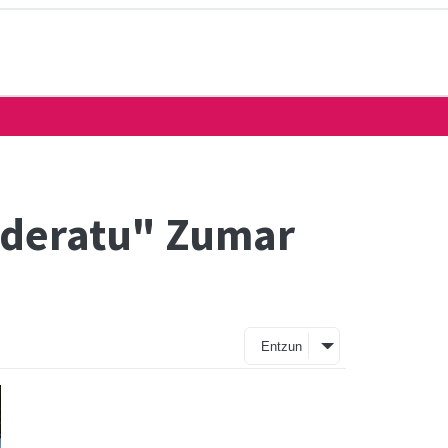
bideratu" Zumar
Entzun