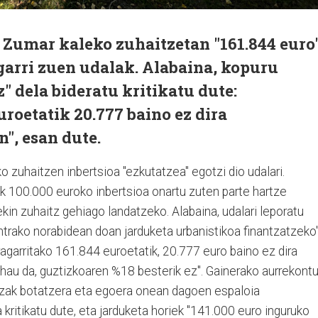
 Zumar kaleko zuhaitzetan "161.844 euro
agarri zuen udalak. Alabaina, kopuru
z" dela bideratu kritikatu dute:
uroetatik 20.777 baino ez dira
n", esan dute.
zuhaitzen inbertsioa "ezkutatzea" egotzi dio udalari.
ek 100.000 euroko inbertsioa onartu zuten parte hartze
kin zuhaitz gehiago landatzeko. Alabaina, udalari leporatu
ontrako norabidean doan jarduketa urbanistikoa finantzatzeko
iragarritako 161.844 euroetatik, 20.777 euro baino ez dira
 hau da, guztizkoaren %18 besterik ez". Gainerako aurrekont
aitzak botatzera eta egoera onean dagoen espaloia
 kritikatu dute, eta jarduketa horiek "141.000 euro inguruko