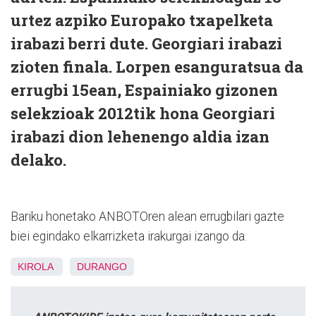
urtez azpiko Europako txapelketa
irabazi berri dute. Georgiari irabazi
zioten finala. Lorpen esanguratsua da
errugbi 15ean, Espainiako gizonen
selekzioak 2012tik hona Georgiari
irabazi dion lehenengo aldia izan
delako.
Bariku honetako ANBOTOren alean errugbilari gazte
biei egindako elkarrizketa irakurgai izango da.
KIROLA
DURANGO