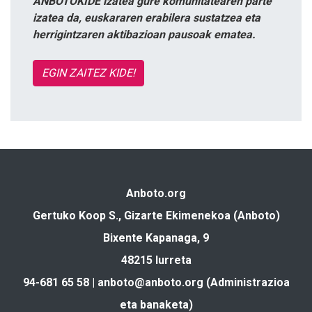
ANBOTOKIDE izatea gure komunitatearen parte
izatea da, euskararen erabilera sustatzea eta
herrigintzaren aktibazioan pausoak ematea.
EGIN ZAITEZ KIDE!
Anboto.org
Gertuko Koop S., Gizarte Ekimenekoa (Anboto)
Bixente Kapanaga, 9
48215 Iurreta
94-681 65 58 |
anboto@anboto.org
(Administrazioa
eta banaketa)