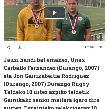
Entzun
Jauzi handi bat emanez, Unax
Carballo Fernandez (Durango, 2007)
eta Jon Gerrikabeitia Rodriguez
(Durango, 2007) Durango Rugby
Taldeko 18 urtez azpiko taldetik
Gernikako senior mailara igaro dira
aurten. Espainiako selekzioagaz 18