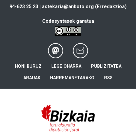
94-623 25 23 |
astekaria@anboto.org
(Erredakzioa)
Codesyntaxek garatua
HONI BURUZ
LEGE OHARRA
PUBLIZITATEA
ARAUAK
HARREMANETARAKO
RSS