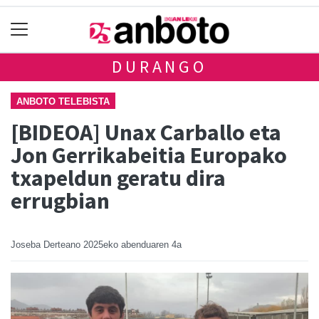
DURANGO
ANBOTO TELEBISTA
[BIDEOA] Unax Carballo eta
Jon Gerrikabeitia Europako
txapeldun geratu dira
errugbian
Joseba Derteano
2025eko abenduaren 4a