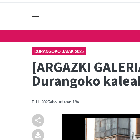
DURANGOKO JAIAK 2025
[ARGAZKI GALERIA
Durangoko kalea
E.H.
2025eko urriaren 18a