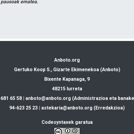
n pausoak ematea.
Anboto.org
Gertuko Koop S., Gizarte Ekimenekoa (Anboto)
Bixente Kapanaga, 9
48215 Iurreta
-681 65 58 |
anboto@anboto.org
(Administrazioa eta banake
94-623 25 23 |
astekaria@anboto.org
(Erredakzioa)
Codesyntaxek garatua