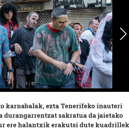
ko karnabalak, ezta Tenerifeko inauteri
a durangarrentzat sakratua da jaietako
r ere halantxik erakutsi dute kuadrillek