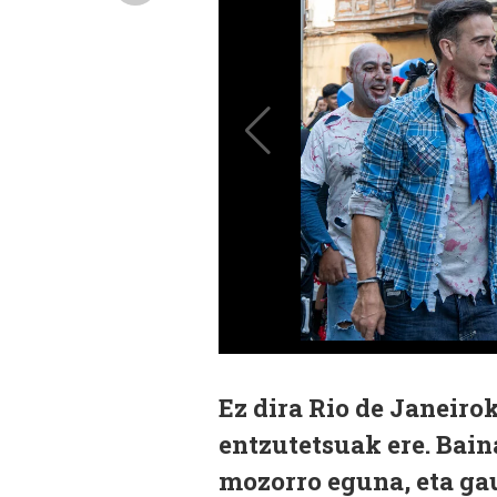
Ez dira Rio de Janeiro
entzutetsuak ere. Bain
mozorro eguna, eta gau