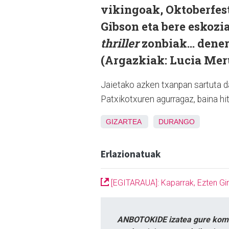
vikingoak, Oktoberfest 
Gibson eta bere eskozi
thriller
zonbiak... dene
(Argazkiak: Lucia Mer
Jaietako azken txanpan sartuta d
Patxikotxuren agurragaz, baina hi
GIZARTEA
DURANGO
Erlazionatuak
[EGITARAUA]: Kaparrak, Ezten Giro
ANBOTOKIDE izatea gure komun