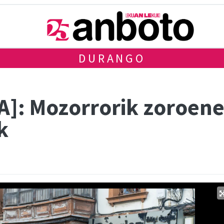
DURANGO
]: Mozorrorik zoroenek
k