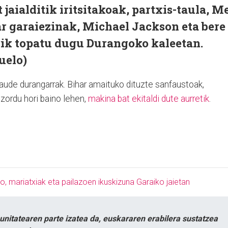
jaialditik iritsitakoak, partxis-taula, M
ar garaiezinak, Michael Jackson eta bere
rik topatu dugu Durangoko kaleetan.
uelo)
aude durangarrak. Bihar amaituko dituzte sanfaustoak,
tzordu hori baino lehen,
makina bat ekitaldi dute aurretik
.
, mariatxiak eta pailazoen ikuskizuna Garaiko jaietan
itatearen parte izatea da, euskararen erabilera sustatzea