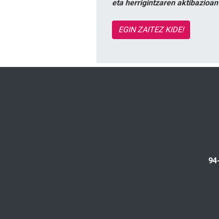
eta herrigintzaren aktibazioa
EGIN ZAITEZ KIDE!
94