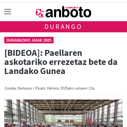
DURANGO
DURANGOKO JAIAK 2025
[BIDEOA]: Paellaren
askotariko errezetaz bete da
Landako Gunea
Joseba Derteano / Ekaitz Herrera
2025eko urriaren 13a