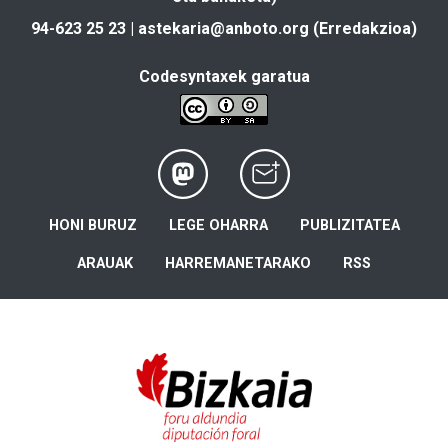
94-623 25 23 |
astekaria@anboto.org
(Erredakzioa)
Codesyntaxek garatua
HONI BURUZ
LEGE OHARRA
PUBLIZITATEA
ARAUAK
HARREMANETARAKO
RSS