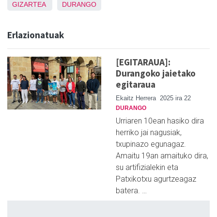
GIZARTEA
DURANGO
Erlazionatuak
[EGITARAUA]:
Durangoko jaietako
egitaraua
Ekaitz Herrera
2025 ira 22
DURANGO
Urriaren 10ean hasiko dira
herriko jai nagusiak,
txupinazo egunagaz.
Amaitu 19an amaituko dira,
su artifizialekin eta
Patxikotxu agurtzeagaz
batera. …