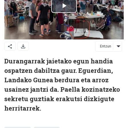
Entzun
Durangarrak jaietako egun handia
ospatzen dabiltza gaur. Eguerdian,
Landako Gunea berdura eta arroz
usainez jantzi da. Paella kozinatzeko
sekretu guztiak erakutsi dizkigute
herritarrek.