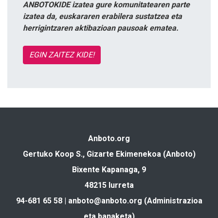
ANBOTOKIDE izatea gure komunitatearen parte
izatea da, euskararen erabilera sustatzea eta
herrigintzaren aktibazioan pausoak ematea.
EGIN ZAITEZ KIDE!
Anboto.org
Gertuko Koop S., Gizarte Ekimenekoa (Anboto)
Bixente Kapanaga, 9
48215 Iurreta
94-681 65 58 |
anboto@anboto.org
(Administrazioa
eta banaketa)