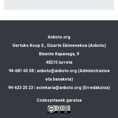
Anboto.org
Gertuko Koop S., Gizarte Ekimenekoa (Anboto)
Bixente Kapanaga, 9
48215 Iurreta
94-681 65 58 |
anboto@anboto.org
(Administrazioa
eta banaketa)
94-623 25 23 |
astekaria@anboto.org
(Erredakzioa)
Codesyntaxek garatua