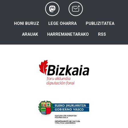
HONI BURUZ
LEGE OHARRA
PUBLIZITATEA
ARAUAK
HARREMANETARAKO
RSS