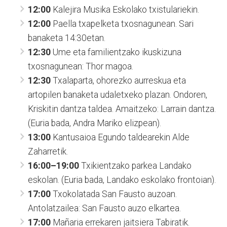
12:00
Kalejira Musika Eskolako txistulariekin.
12:00
Paella txapelketa txosnagunean. Sari
banaketa 14:30etan.
12:30
Ume eta familientzako ikuskizuna
txosnagunean: Thor magoa.
12:30
Txalaparta, ohorezko aurreskua eta
artopilen banaketa udaletxeko plazan. Ondoren,
Kriskitin dantza taldea. Amaitzeko: Larrain dantza.
(Euria bada, Andra Mariko elizpean).
13:00
Kantusaioa Egundo taldearekin Alde
Zaharretik.
16:00–19:00
Txikientzako parkea Landako
eskolan. (Euria bada, Landako eskolako frontoian).
17:00
Txokolatada San Fausto auzoan.
Antolatzailea: San Fausto auzo elkartea.
17:00
Mañaria errekaren jaitsiera Tabiratik.