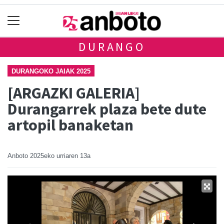
DURANGO
DURANGOKO JAIAK 2025
[ARGAZKI GALERIA]
Durangarrek plaza bete dute
artopil banaketan
Anboto
2025eko urriaren 13a