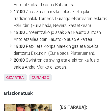
Antolatzailea: Txosna Batzordea.
17:00
Zuresku egurrezko jolasak eta joku
tradizionalak Torneos Durango elkartearen eskutik
Ezkurdin. (Euria bada, Nevers ikastetxean).
18:00
Umeentzako jolasak San Fausto auzoan.
Antolatzailea: San Faustoko auzo elkartea.
18:00
Patxi eta Konpainiarekin gira eta buelta
dantzatu Ezkurdin. (Euria bada, Plateruenan).
20:00
Swintronics swing eta elektronika fusio
saioa Andra Mariko elizpean.
GIZARTEA
DURANGO
Erlazionatuak
[EGITARAUA]: