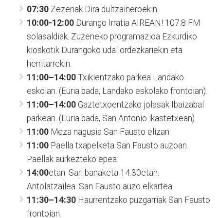
07:30
Zezenak Dira dultzaineroekin.
10:00-12:00
Durango Irratia AIREAN! 107.8 FM
solasaldiak. Zuzeneko programazioa Ezkurdiko
kioskotik Durangoko udal ordezkariekin eta
herritarrekin.
11:00–14:00
Txikientzako parkea Landako
eskolan. (Euria bada, Landako eskolako frontoian).
11:00–14:00
Gaztetxoentzako jolasak Ibaizabal
parkean. (Euria bada, San Antonio ikastetxean).
11:00
Meza nagusia San Fausto elizan.
11:00
Paella txapelketa San Fausto auzoan.
Paellak aurkezteko epea:
14:00
etan. Sari banaketa 14:30etan.
Antolatzailea: San Fausto auzo elkartea.
11:30–14:30
Haurrentzako puzgarriak San Fausto
frontoian.