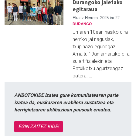
Durangoko jaietako
egitaraua
Ekaitz Herrera
2025 ira 22
DURANGO
Urriaren 10ean hasiko dira
herriko jai nagusiak,
txupinazo egunagaz.
Amaitu 19an amaituko dira,
su artifizialekin eta
Patxikotxu agurtzeagaz
batera. …
ANBOTOKIDE izatea gure komunitatearen parte
izatea da, euskararen erabilera sustatzea eta
herrigintzaren aktibazioan pausoak ematea.
EGIN ZAITEZ KIDE!