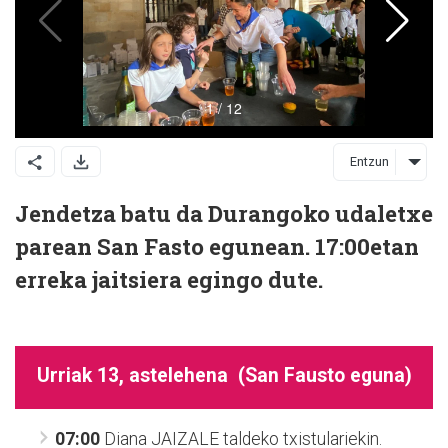
Entzun
Jendetza batu da Durangoko udaletxe
parean San Fasto egunean. 17:00etan
erreka jaitsiera egingo dute.
Urriak 13, astelehena (San Fausto eguna)
07:00
Diana JAIZALE taldeko txistulariekin.