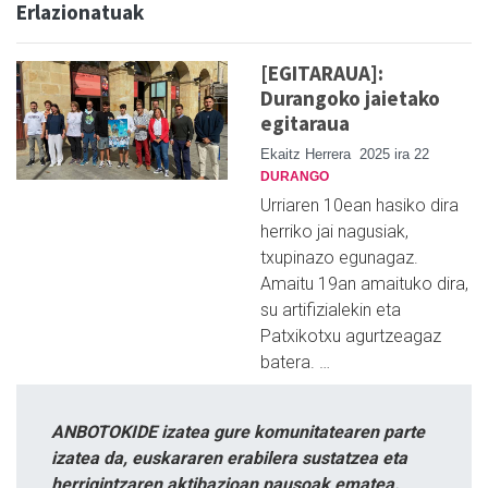
Erlazionatuak
[EGITARAUA]:
Durangoko jaietako
egitaraua
Ekaitz Herrera
2025 ira 22
DURANGO
Urriaren 10ean hasiko dira
herriko jai nagusiak,
txupinazo egunagaz.
Amaitu 19an amaituko dira,
su artifizialekin eta
Patxikotxu agurtzeagaz
batera. …
ANBOTOKIDE izatea gure komunitatearen parte
izatea da, euskararen erabilera sustatzea eta
herrigintzaren aktibazioan pausoak ematea.