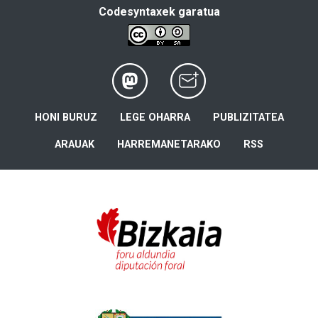
Codesyntaxek garatua
HONI BURUZ
LEGE OHARRA
PUBLIZITATEA
ARAUAK
HARREMANETARAKO
RSS