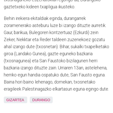
gaztetxeko kideen txapligua ikusteko.
Behin irekiera ekitaldiak eginda, durangarrek
zoramenerako asteburu luze bi izango dituzte aurretik.
Gaur, barikua, Bulegoren kontzertuaz (Ezkurdi) zein
Zeker, Nekktar eta Reder taldeen zuzenekoez gozatu
ahal izango dute (txosnetan). Bihar, sukalki txapelketako
giroa (Landako Gunea), gazte eguneko bazkaria
(txosnagunea) eta San Faustoko bizilagunen herri
bazkaria izango dituzte zain. Urriaren 13an, astelehena,
herriko egun handia ospatuko dute, San Fausto eguna.
Baina hori baino lehenago, domekan, txosnetako
eragileek Palestinagazko elkartasun eguna egingo dute.
GIZARTEA
DURANGO