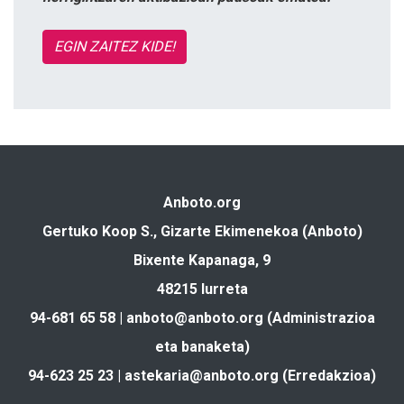
EGIN ZAITEZ KIDE!
Anboto.org
Gertuko Koop S., Gizarte Ekimenekoa (Anboto)
Bixente Kapanaga, 9
48215 Iurreta
94-681 65 58 |
anboto@anboto.org
(Administrazioa
eta banaketa)
94-623 25 23 |
astekaria@anboto.org
(Erredakzioa)