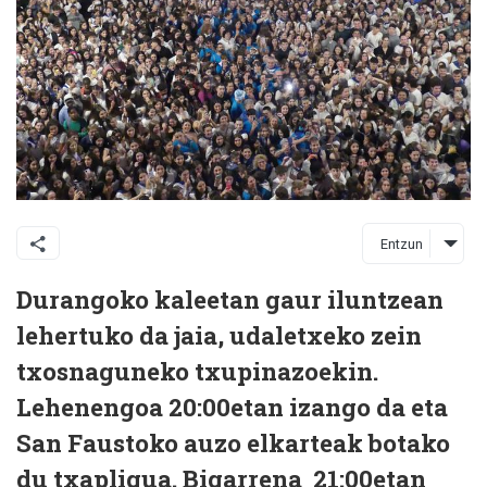
Entzun
Durangoko kaleetan gaur iluntzean
lehertuko da jaia, udaletxeko zein
txosnaguneko txupinazoekin.
Lehenengoa 20:00etan izango da eta
San Faustoko auzo elkarteak botako
du txapligua. Bigarrena 21:00etan