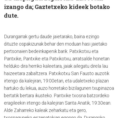
izango da; Gaztetxeko kideek botako
dute.
Durangarrak gertu daude jaietarako, baina ezingo
dituzte ospakizunak behar den moduan hasi jaietako
pertsonaien bedeinkapenik barik. Patxikotxu eta
Pantxike, Pantxike eta Patxikotxu, arratsalde honetan
helduko dira herriko kaleetara, jaiak ailegatu direla lau
haizeetara zabaltzera. Patxikotxu San Fausto auzotik
irtengo da kalejiran, 19:00etan, eta udaletxeko plazan
hartuko du lekua, auzo horretako bizilagunen txupinazoa
bertatik bertara ikusteko. Pantxike txosna batzordeko
eragileekin irtengo da kalejiran Santa Anatik, 19:30ean.
Alde Zaharreko kaleak zeharkatu eta gero,
txosnaguneko eszenatokian egongo da, Durangoko