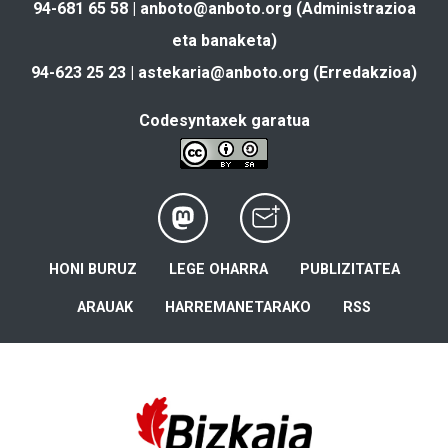
94-681 65 58 |
anboto@anboto.org
(Administrazioa
eta banaketa)
94-623 25 23 |
astekaria@anboto.org
(Erredakzioa)
Codesyntaxek garatua
HONI BURUZ
LEGE OHARRA
PUBLIZITATEA
ARAUAK
HARREMANETARAKO
RSS