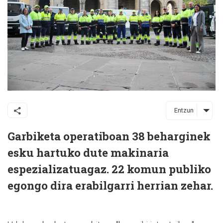
Entzun
Garbiketa operatiboan 38 beharginek
esku hartuko dute makinaria
espezializatuagaz. 22 komun publiko
egongo dira erabilgarri herrian zehar.