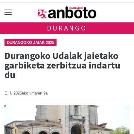
DURANGO
DURANGOKO JAIAK 2025
Durangoko Udalak jaietako
garbiketa zerbitzua indartu
du
E.H.
2025eko urriaren 9a