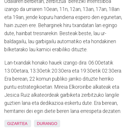
Udalaren berbetan, zerbitzua "bereziki intentsiboa"
izango da urriaren 10ean, 11n, 12an, 13an, 17an, 18an
eta 19an, jende kopuru handiena espero den egunetan,
hain zuzen ere. Beharginek hiru txandatan lan egingo
dute, hainbat tresnarekin. Besteak beste, lau ur-
baldagailu, lau garbigailu automatiko eta hondakinen
bilketarako lau kamioi erabiliko dituzte.
Lan-txandak honako hauek izango dira: 06:00etatik
13:00etara, 13:30etik 20:30era eta 19:30etik 02:30era.
Era berean, 22 komun publiko jarriko dituzte herriko
puntu estrategikoetan. Mireia Elkoroiribe alkateak eta
Jesica Ruiz alkateordeak garbiketa zerbitzuko langile
guztien lana eta dedikazioa eskertu dute. Era berean,
herritarrei dei egin diete beren lana errespeta dezaten.
GIZARTEA
DURANGO