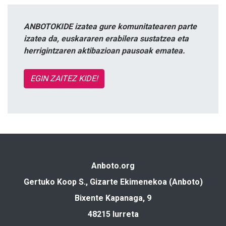
ANBOTOKIDE izatea gure komunitatearen parte
izatea da, euskararen erabilera sustatzea eta
herrigintzaren aktibazioan pausoak ematea.
EGIN ZAITEZ KIDE!
Anboto.org
Gertuko Koop S., Gizarte Ekimenekoa (Anboto)
Bixente Kapanaga, 9
48215 Iurreta