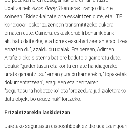
Gorputz-kameren ezaugarriak ere eman dituzte.
Udaltzainek
Axon Body 3
kamerak izango dituzte
soinean. "Bideo-kalitate ona eskaintzen dute, eta LTE
konexioari esker zuzenean transmititzeko aukera
ematen dute. Gainera, eskuak erabili beharrik barik
aktibatu daitezke, eta horrek esku-hartzeetan erabiltzea
errazten du", azaldu du udalak. Era berean, Adimen
Artifizialeko sistema bat ere badutela gaineratu dute.
Udalak "gardentasun eta kontu emate handiagorako
urrats garrantzitsu" eman gura du kamerekin, "topaketak
dokumentatzean", eragileen eta herritarren
"segurtasuna hobetzeko" eta "prozedura judizialetarako
datu objektibo ukaezinak" lortzeko.
Ertzaintzarekin lankidetzan
Jaietako segurtasun dispositiboak ez dio udaltzaingoari