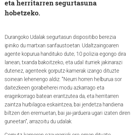
eta herritarren segurtasuna
hobetzeko.
Durangoko Udalak segurtasun dispositibo berezia
ipiniko du martxan sanfaustoetan. Udaltzaingoaren
agente kopurua handituko dute; 10 polizia egongo dira
lanean, txanda bakoitzeko, eta udal iturriek jakinarazi
dutenez, agenteek gorputz-kamerak izango dituzte
soinean lehenengo aldiz. "Neurri horren helburua sor
daitezkeen gorabeherei modu azkarrago eta
eraginkorrago batean erantzutea da, eta herritarren
zaintza hurbilagoa eskaintzea, bai jendetza handiena
biltzen den eremuetan, bai jai-jarduera ugari izaten diren
guneetan", arrazoitu du udalak.