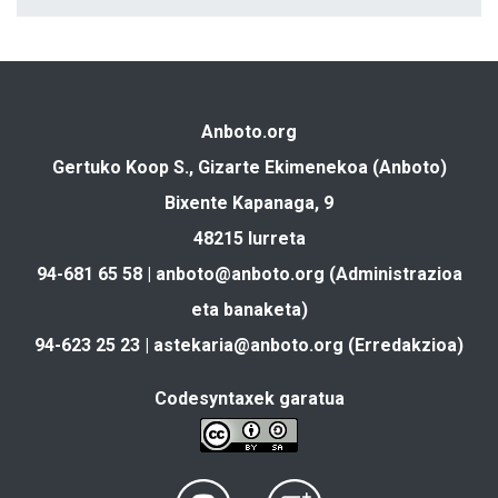
Anboto.org
Gertuko Koop S., Gizarte Ekimenekoa (Anboto)
Bixente Kapanaga, 9
48215 Iurreta
94-681 65 58 |
anboto@anboto.org
(Administrazioa
eta banaketa)
94-623 25 23 |
astekaria@anboto.org
(Erredakzioa)
Codesyntaxek garatua