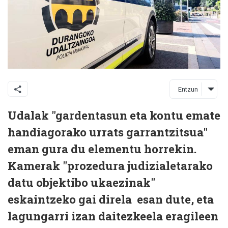
Entzun
Udalak "gardentasun eta kontu emate
handiagorako urrats garrantzitsua"
eman gura du elementu horrekin.
Kamerak "prozedura judizialetarako
datu objektibo ukaezinak"
eskaintzeko gai direla esan dute, eta
lagungarri izan daitezkeela eragileen