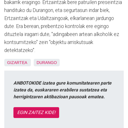
bakarrik eragingo. Ertzaintzak bere patruilen preseintzia
handituko du Durangon, eta segurtasun indar biek,
Ertzaintzak eta Udaltzaingoak, elkarlanean jardungo
dute. Era berean, prebentzio kontrolak ere egingo
dituztela iragarri dute, "adingabeen artean alkoholik ez
kontsumitzeko" zein "objektu arriskutsuak
detektatzeko".
GIZARTEA
DURANGO
ANBOTOKIDE izatea gure komunitatearen parte
izatea da, euskararen erabilera sustatzea eta
herrigintzaren aktibazioan pausoak ematea.
EGIN ZAITEZ KIDE!