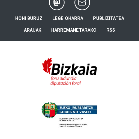
HONI BURUZ
LEGE OHARRA
PUBLIZITATEA
ARAUAK
HARREMANETARAKO
RSS