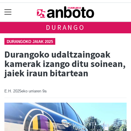
DURANGO
DURANGOKO JAIAK 2025
Durangoko udaltzaingoak
kamerak izango ditu soinean,
jaiek iraun bitartean
E.H.
2025eko urriaren 9a