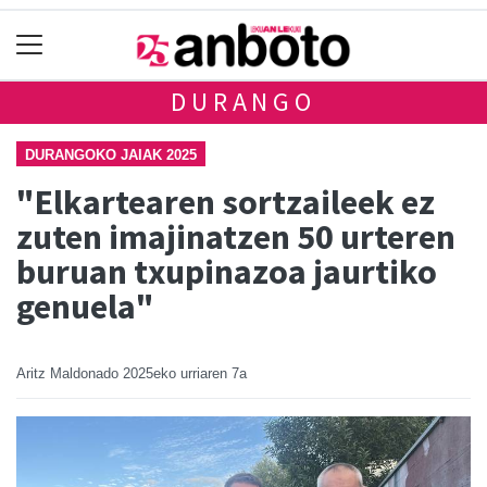
DURANGO
DURANGOKO JAIAK 2025
"Elkartearen sortzaileek ez
zuten imajinatzen 50 urteren
buruan txupinazoa jaurtiko
genuela"
Aritz Maldonado
2025eko urriaren 7a