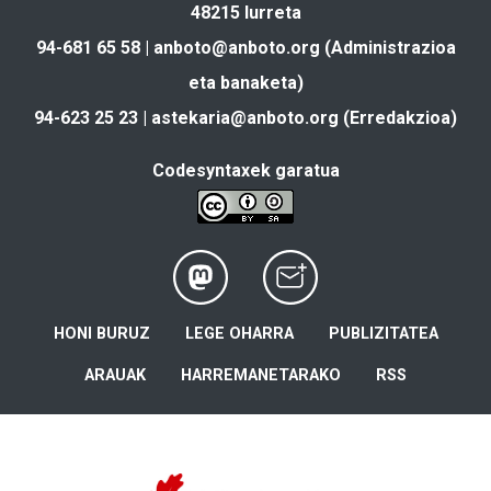
48215 Iurreta
94-681 65 58 |
anboto@anboto.org
(Administrazioa
eta banaketa)
94-623 25 23 |
astekaria@anboto.org
(Erredakzioa)
Codesyntaxek garatua
HONI BURUZ
LEGE OHARRA
PUBLIZITATEA
ARAUAK
HARREMANETARAKO
RSS