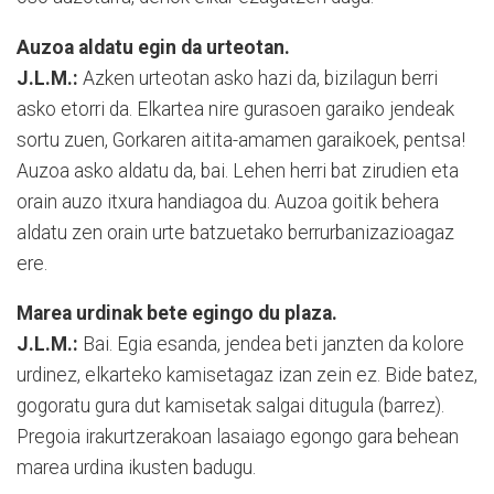
Auzoa aldatu egin da urteotan.
J.L.M.:
Azken urteotan asko hazi da, bizilagun berri
asko etorri da. Elkartea nire gurasoen garaiko jendeak
sortu zuen, Gorkaren aitita-amamen garaikoek, pentsa!
Auzoa asko aldatu da, bai. Lehen herri bat zirudien eta
orain auzo itxura handiagoa du. Auzoa goitik behera
aldatu zen orain urte batzuetako berrurbanizazioagaz
ere.
Marea urdinak bete egingo du plaza.
J.L.M.:
Bai. Egia esanda, jendea beti janzten da kolore
urdinez, elkarteko kamisetagaz izan zein ez. Bide batez,
gogoratu gura dut kamisetak salgai ditugula (barrez).
Pregoia irakurtzerakoan lasaiago egongo gara behean
marea urdina ikusten badugu.