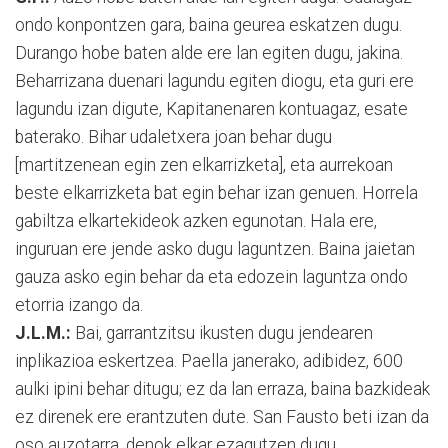
ondo konpontzen gara, baina geurea eskatzen dugu.
Durango hobe baten alde ere lan egiten dugu, jakina.
Beharrizana duenari lagundu egiten diogu, eta guri ere
lagundu izan digute, Kapitanenaren kontuagaz, esate
baterako. Bihar udaletxera joan behar dugu
[martitzenean egin zen elkarrizketa], eta aurrekoan
beste elkarrizketa bat egin behar izan genuen. Horrela
gabiltza elkartekideok azken egunotan. Hala ere,
inguruan ere jende asko dugu laguntzen. Baina jaietan
gauza asko egin behar da eta edozein laguntza ondo
etorria izango da.
J.L.M.:
Bai, garrantzitsu ikusten dugu jendearen
inplikazioa eskertzea. Paella janerako, adibidez, 600
aulki ipini behar ditugu; ez da lan erraza, baina bazkideak
ez direnek ere erantzuten dute. San Fausto beti izan da
oso auzotarra, denok elkar ezagutzen dugu.