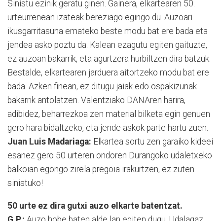
Sinistu ezinik geratu ginen. Gainera, elkartearen 50.
urteurrenean izateak bereziago egingo du. Auzoari
ikusgarritasuna emateko beste modu bat ere bada eta
jendea asko poztu da. Kalean ezagutu egiten gaituzte,
ez auzoan bakarrik, eta agurtzera hurbiltzen dira batzuk.
Bestalde, elkartearen jarduera aitortzeko modu bat ere
bada. Azken finean, ez ditugu jaiak edo ospakizunak
bakarrik antolatzen. Valentziako DANAren harira,
adibidez, beharrezkoa zen material bilketa egin genuen
gero hara bidaltzeko, eta jende askok parte hartu zuen.
Juan Luis Madariaga:
Elkartea sortu zen garaiko kideei
esanez gero 50 urteren ondoren Durangoko udaletxeko
balkoian egongo zirela pregoia irakurtzen, ez zuten
sinistuko!
50 urte ez dira gutxi auzo elkarte batentzat.
G.P.:
Au
zo hobe baten alde lan egiten dugu. Udalagaz