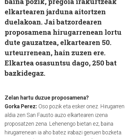
baina pozik, pregoia irakurtzeak
elkartearen jarduna aitortzen
duelakoan. Jai batzordearen
proposamena hirugarrenean lortu
dute gauzatzea, elkartearen 50.
urteurrenean, hain zuzen ere.
Elkartea osasuntsu dago, 250 bat
bazkidegaz.
Zelan hartu duzue proposamena?
Gorka Perez:
Oso pozik eta esker onez. Hirugarren
aldia zen San Fausto auzo elkartearen izena
proposatzen zena. Lehenengo bietan ez, baina
hirugarrenean ia aho batez irabazi genuen bozketa.