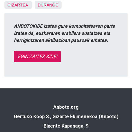
GIZARTEA
DURANGO
ANBOTOKIDE izatea gure komunitatearen parte
izatea da, euskararen erabilera sustatzea eta
herrigintzaren aktibazioan pausoak ematea.
EGIN ZAITEZ KIDE!
Anboto.org
Gertuko Koop S., Gizarte Ekimenekoa (Anboto)
Bixente Kapanaga, 9