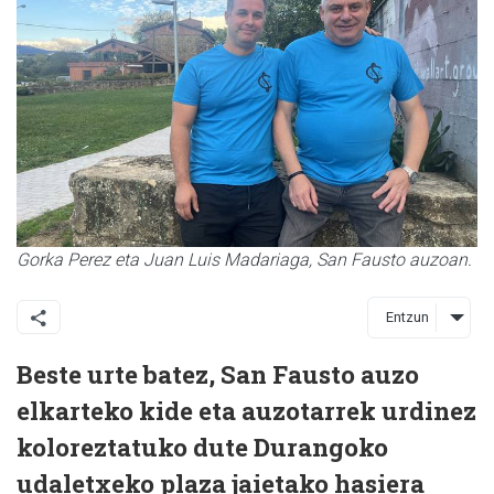
Gorka Perez eta Juan Luis Madariaga, San Fausto auzoan.
Entzun
Beste urte batez, San Fausto auzo
elkarteko kide eta auzotarrek urdinez
koloreztatuko dute Durangoko
udaletxeko plaza jaietako hasiera