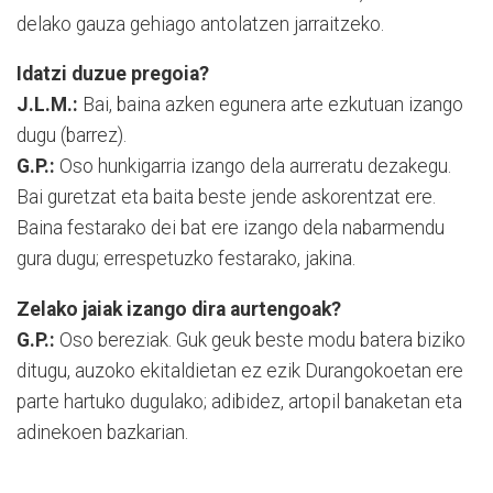
delako gauza gehiago antolatzen jarraitzeko.
Idatzi duzue pregoia?
J.L.M.:
Bai, baina azken egunera arte ezkutuan izango
dugu (barrez).
G.P.:
Oso hunkigarria izango dela aurreratu dezakegu.
Bai guretzat eta baita beste jende askorentzat ere.
Baina festarako dei bat ere izango dela nabarmendu
gura dugu; errespetuzko festarako, jakina.
Zelako jaiak izango dira aurtengoak?
G.P.:
Oso bereziak. Guk geuk beste modu batera biziko
ditugu, auzoko ekitaldietan ez ezik Durangokoetan ere
parte hartuko dugulako; adibidez, artopil banaketan eta
adinekoen bazkarian.