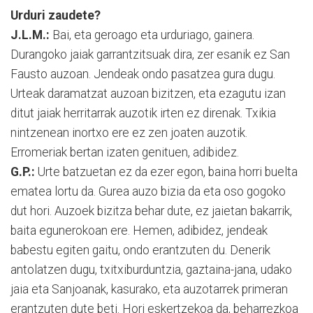
Urduri zaudete?
J.L.M.:
Bai, eta geroago eta urduriago, gainera.
Durangoko jaiak garrantzitsuak dira, zer esanik ez San
Fausto auzoan. Jendeak ondo pasatzea gura dugu.
Urteak daramatzat auzoan bizitzen, eta ezagutu izan
ditut jaiak herritarrak auzotik irten ez direnak. Txikia
nintzenean inortxo ere ez zen joaten auzotik.
Erromeriak bertan izaten genituen, adibidez.
G.P.:
Urte batzuetan ez da ezer egon, baina horri buelta
ematea lortu da. Gurea auzo bizia da eta oso gogoko
dut hori. Auzoek bizitza behar dute, ez jaietan bakarrik,
baita egunerokoan ere. Hemen, adibidez, jendeak
babestu egiten gaitu, ondo erantzuten du. Denerik
antolatzen dugu, txitxiburduntzia, gaztaina-jana, udako
jaia eta Sanjoanak, kasurako, eta auzotarrek primeran
erantzuten dute beti. Hori eskertzekoa da, beharrezkoa