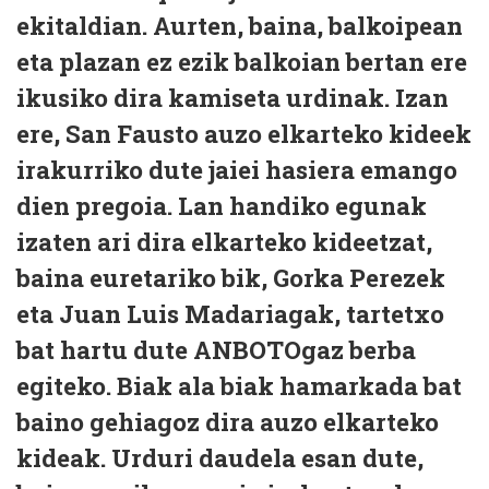
ekitaldian. Aurten, baina, balkoipean
eta plazan ez ezik balkoian bertan ere
ikusiko dira kamiseta urdinak. Izan
ere, San Fausto auzo elkarteko kideek
irakurriko dute jaiei hasiera emango
dien pregoia. Lan handiko egunak
izaten ari dira elkarteko kideetzat,
baina euretariko bik, Gorka Perezek
eta Juan Luis Madariagak, tartetxo
bat hartu dute ANBOTOgaz berba
egiteko. Biak ala biak hamarkada bat
baino gehiagoz dira auzo elkarteko
kideak. Urduri daudela esan dute,