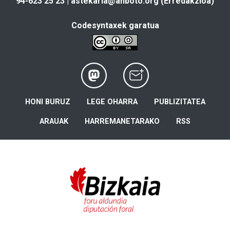
94-623 25 23 |
astekaria@anboto.org
(Erredakzioa)
Codesyntaxek garatua
HONI BURUZ
LEGE OHARRA
PUBLIZITATEA
ARAUAK
HARREMANETARAKO
RSS