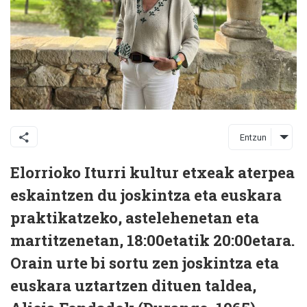
Entzun
Elorrioko Iturri kultur etxeak aterpea
eskaintzen du joskintza eta euskara
praktikatzeko, astelehenetan eta
martitzenetan, 18:00etatik 20:00etara.
Orain urte bi sortu zen joskintza eta
euskara uztartzen dituen taldea,