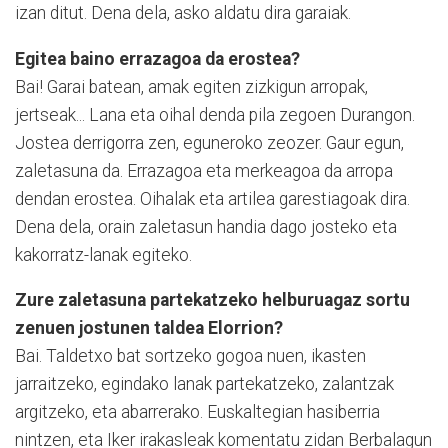
izan ditut. Dena dela, asko aldatu dira garaiak.
Egitea baino errazagoa da erostea?
Bai! Garai batean, amak egiten zizkigun arropak,
jertseak... Lana eta oihal denda pila zegoen Durangon.
Jostea derrigorra zen, eguneroko zeozer. Gaur egun,
zaletasuna da. Errazagoa eta merkeagoa da arropa
dendan erostea. Oihalak eta artilea garestiagoak dira.
Dena dela, orain zaletasun handia dago josteko eta
kakorratz-lanak egiteko.
Zure zaletasuna partekatzeko helburuagaz sortu
zenuen jostunen taldea Elorrion?
Bai. Taldetxo bat sortzeko gogoa nuen, ikasten
jarraitzeko, egindako lanak partekatzeko, zalantzak
argitzeko, eta abarrerako. Euskaltegian hasiberria
nintzen, eta Iker irakasleak komentatu zidan Berbalagun