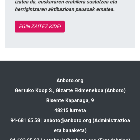
izatea da, euskararen erabilera sustatzea eta
herrigintzaren aktibazioan pausoak ematea.
EGIN ZAITEZ KIDE!
Anboto.org
Gertuko Koop S., Gizarte Ekimenekoa (Anboto)
Bixente Kapanaga, 9
48215 Iurreta
94-681 65 58 |
anboto@anboto.org
(Administrazioa
eta banaketa)