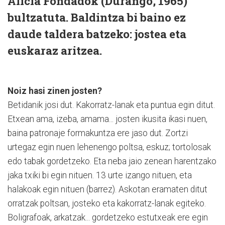
Alicia Fondadok (Durango, 1965)
bultzatuta. Baldintza bi baino ez
daude taldera batzeko: jostea eta
euskaraz aritzea.
Noiz hasi zinen josten?
Betidanik josi dut. Kakorratz-lanak eta puntua egin ditut.
Etxean ama, izeba, amama... josten ikusita ikasi nuen,
baina patronaje formakuntza ere jaso dut. Zortzi
urtegaz egin nuen lehenengo poltsa, eskuz; tortolosak
edo tabak gordetzeko. Eta neba jaio zenean harentzako
jaka txiki bi egin nituen. 13 urte izango nituen, eta
halakoak egin nituen (barrez). Askotan eramaten ditut
orratzak poltsan, josteko eta kakorratz-lanak egiteko.
Boligrafoak, arkatzak... gordetzeko estutxeak ere egin