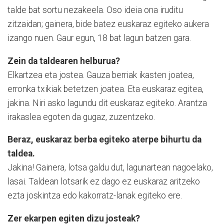
talde bat sortu nezakeela. Oso ideia ona iruditu
zitzaidan; gainera, bide batez euskaraz egiteko aukera
izango nuen. Gaur egun, 18 bat lagun batzen gara.
Zein da taldearen helburua?
Elkartzea eta jostea. Gauza berriak ikasten joatea,
erronka txikiak betetzen joatea. Eta euskaraz egitea,
jakina. Niri asko lagundu dit euskaraz egiteko. Arantza
irakaslea egoten da gugaz, zuzentzeko.
Beraz, euskaraz berba egiteko aterpe bihurtu da
taldea.
Jakina! Gainera, lotsa galdu dut, lagunartean nagoelako,
lasai. Taldean lotsarik ez dago ez euskaraz aritzeko
ezta joskintza edo kakorratz-lanak egiteko ere.
Zer ekarpen egiten dizu josteak?