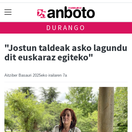
DURANGO
"Jostun taldeak asko lagundu
dit euskaraz egiteko"
Aitziber Basauri
2025eko irailaren 7a