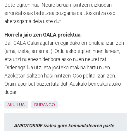
Bete egiten nau. Neure buruari ipintzen dizkiodan
erronkatxoak betetzea pozgarria da. Joskintza oso
aberasgarria dela uste dut.
Horrela jaio zen GALA proiektua.
Bai. GALA Galarragatarrei egindako omenaldia izan zen
(ama, izeba, amama...). Ordu asko egiten nuen lanean,
eta utzi nuenean denbora asko nuen neuretzat.
Ordenagailua utzi eta josteko makina hartu nuen.
Azoketan saltzen hasi nintzen. Oso polita izan zen.
Orain, apur bat baztertuta dut. Auskalo berreskuratuko
dudan.
AKUILUA
DURANGO
ANBOTOKIDE izatea gure komunitatearen parte