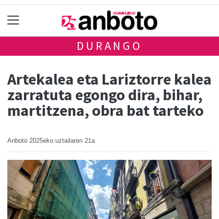
DURANGO
Artekalea eta Lariztorre kalea
zarratuta egongo dira, bihar,
martitzena, obra bat tarteko
Anboto
2025eko uztailaren 21a