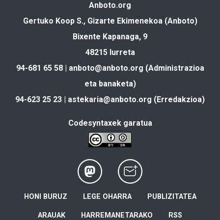
Anboto.org
Gertuko Koop S., Gizarte Ekimenekoa (Anboto)
Bixente Kapanaga, 9
48215 Iurreta
94-681 65 58 |
anboto@anboto.org
(Administrazioa
eta banaketa)
94-623 25 23 |
astekaria@anboto.org
(Erredakzioa)
Codesyntaxek garatua
HONI BURUZ
LEGE OHARRA
PUBLIZITATEA
ARAUAK
HARREMANETARAKO
RSS