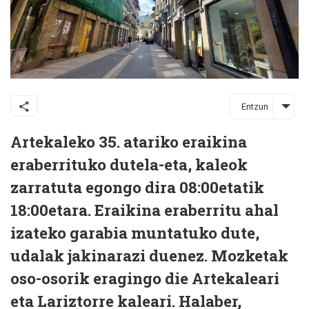
Entzun
Artekaleko 35. atariko eraikina
eraberrituko dutela-eta, kaleok
zarratuta egongo dira 08:00etatik
18:00etara. Eraikina eraberritu ahal
izateko garabia muntatuko dute,
udalak jakinarazi duenez. Mozketak
oso-osorik eragingo die Artekaleari
eta Lariztorre kaleari. Halaber,