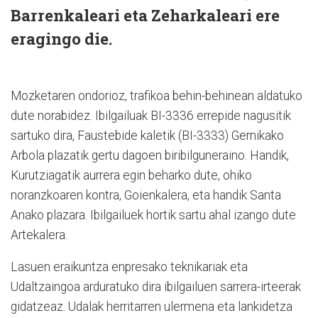
Barrenkaleari eta Zeharkaleari ere
eragingo die.
Mozketaren ondorioz, trafikoa behin-behinean aldatuko
dute norabidez. Ibilgailuak BI-3336 errepide nagusitik
sartuko dira, Faustebide kaletik (BI-3333) Gernikako
Arbola plazatik gertu dagoen biribilguneraino. Handik,
Kurutziagatik aurrera egin beharko dute, ohiko
noranzkoaren kontra, Goienkalera, eta handik Santa
Anako plazara. Ibilgailuek hortik sartu ahal izango dute
Artekalera.
Lasuen eraikuntza enpresako teknikariak eta
Udaltzaingoa arduratuko dira ibilgailuen sarrera-irteerak
gidatzeaz. Udalak herritarren ulermena eta lankidetza