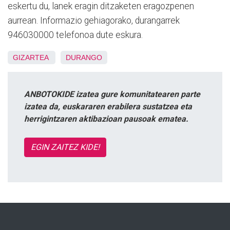
eskertu du, lanek eragin ditzaketen eragozpenen
aurrean. Informazio gehiagorako, durangarrek
946030000 telefonoa dute eskura.
GIZARTEA
DURANGO
ANBOTOKIDE izatea gure komunitatearen parte
izatea da, euskararen erabilera sustatzea eta
herrigintzaren aktibazioan pausoak ematea.
EGIN ZAITEZ KIDE!