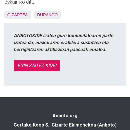
eskainiko ditu.
GIZARTEA
DURANGO
ANBOTOKIDE izatea gure komunitatearen parte
izatea da, euskararen erabilera sustatzea eta
herrigintzaren aktibazioan pausoak ematea.
EGIN ZAITEZ KIDE!
Anboto.org
Gertuko Koop S., Gizarte Ekimenekoa (Anboto)