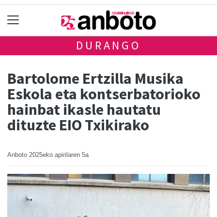
DURANGO
Bartolome Ertzilla Musika
Eskola eta kontserbatorioko
hainbat ikasle hautatu
dituzte EIO Txikirako
Anboto
2025eko apirilaren 5a