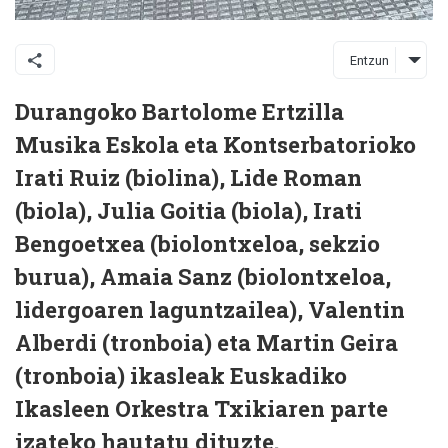
Entzun
Durangoko Bartolome Ertzilla
Musika Eskola eta Kontserbatorioko
Irati Ruiz (biolina), Lide Roman
(biola), Julia Goitia (biola), Irati
Bengoetxea (biolontxeloa, sekzio
burua), Amaia Sanz (biolontxeloa,
lidergoaren laguntzailea), Valentin
Alberdi (tronboia) eta Martin Geira
(tronboia) ikasleak Euskadiko
Ikasleen Orkestra Txikiaren parte
izateko hautatu dituzte.