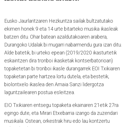
Eusko Jaurlaritzaren Hezkuntza sailak bultzatutako
ekimen honek 9 eta 14 urte bitarteko musika ikasleak
batzen ditu. Ohar batean azaldutakoaren arabera,
Durangoko Udalak bi mugarri nabarmendu gura izan ditu.
Alde batetik, bi urteko epean (2019/2020 ikasturtetik
eskaintzen dira tronboi ikasketak kontserbatorioan)
topaketetan bi tronboi ikasle durangarrek EOI Txikiaren
topaketan parte hartzea lortu dutela, eta bestetik,
biolontxelo ikaslea den Amaia Sanzi lidergotza
laguntzailearen postua esleitzea.
EIO Txikiaren entsegu topaketa ekainaren 21etik 27ra
egingo dute, eta Mirari Etxebarria izango da zuzendari
musikala. Ostean, orkestrak hiru edo lau kontzertu