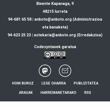
Bixente Kapanaga, 9
48215 Iurreta
94-681 65 58 |
anboto@anboto.org
(Administrazioa
eta banaketa)
94-623 25 23 |
astekaria@anboto.org
(Erredakzioa)
Codesyntaxek garatua
HONI BURUZ
LEGE OHARRA
PUBLIZITATEA
ARAUAK
HARREMANETARAKO
RSS